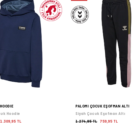
 HOODIE
PALOMI ÇOCUK EŞOFMAN ALTI
cuk Hoodie
Siyah Çocuk Eşofman Altı
1.309,95 TL
1.274,95 TL
759,95 TL