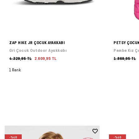
ZAP HIKE JR ÇOCUK AYAKKABI
PETSY ÇOCUK
Gri Çocuk Outdoor Ayakkabı
Pembe Kız Ç
4.329,95 TL
2.609,95 TL
1.869,95 TL
1 Renk
-%40
-%40