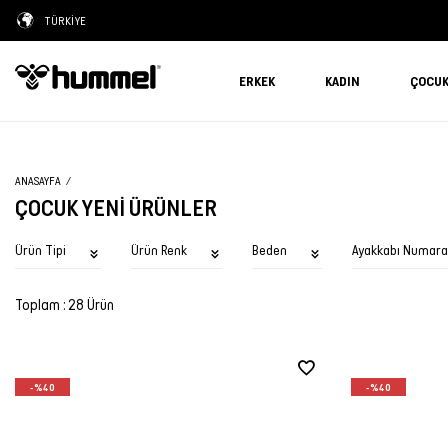
TÜRKİYE
ERKEK
KADIN
ÇOCU
ANASAYFA
ÇOCUK YENI ÜRÜNLER
Ürün Tipi
Ürün Renk
Beden
Ayakkabı Numara
Toplam : 28 Ürün
-%40
-%40