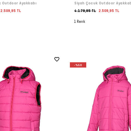
 Outdoor Ayakkabı
Siyah Çocuk Outdoor Ayakka
2.509,95 TL
4.179,95 TL
2.509,95 TL
1 Renk
-%50