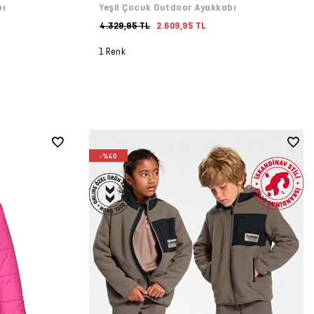
bı
Yeşil Çocuk Outdoor Ayakkabı
4.329,95 TL
2.609,95 TL
1 Renk
-%40