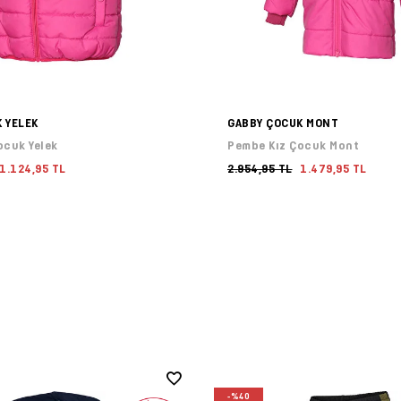
 YELEK
GABBY ÇOCUK MONT
ocuk Yelek
Pembe Kız Çocuk Mont
1.124,95 TL
2.954,95 TL
1.479,95 TL
-%40