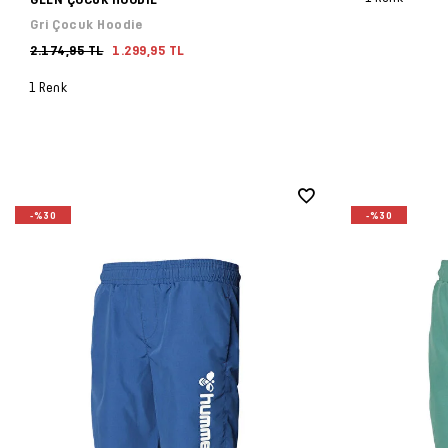
Gri Çocuk Hoodie
2.174,95 TL
1.299,95 TL
1 Renk
-%30
-%30