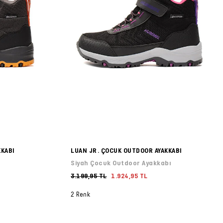
KKABI
LUAN JR. ÇOCUK OUTDOOR AYAKKABI
Siyah Çocuk Outdoor Ayakkabı
3.199,95 TL
1.924,95 TL
2 Renk