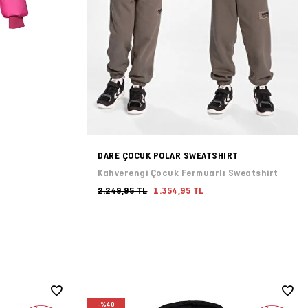
DARE ÇOCUK POLAR SWEATSHIRT
Kahverengi Çocuk Fermuarlı Sweatshirt
2.249,95 TL
1.354,95 TL
-%40