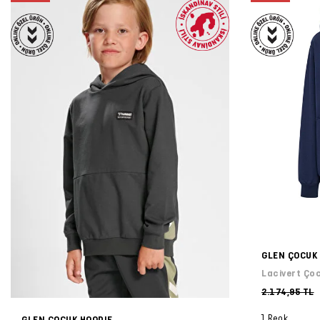
GLEN ÇOCUK
Lacivert Ço
2.174,95 TL
1 Renk
GLEN ÇOCUK HOODIE