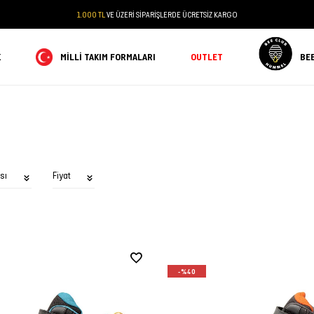
1.000 TL
VE ÜZERİ SİPARİŞLERDE ÜCRETSİZ KARGO
K
MILLI TAKIM FORMALARI
OUTLET
BE
sı
Fiyat
-%40