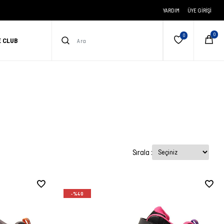
YARDIM
ÜYE GIRIŞI
E CLUB
Sırala :
-%40