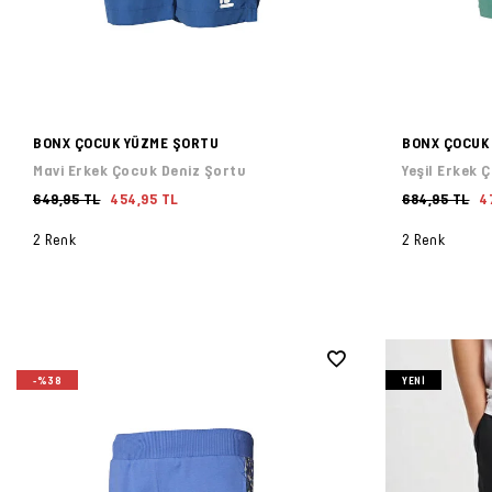
BONX ÇOCUK YÜZME ŞORTU
BONX ÇOCUK
Mavi Erkek Çocuk Deniz Şortu
Yeşil Erkek 
649,95 TL
454,95 TL
684,95 TL
4
2 Renk
2 Renk
-%38
YENI