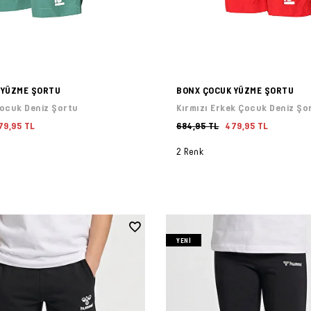
 YÜZME ŞORTU
BONX ÇOCUK YÜZME ŞORTU
Çocuk Deniz Şortu
Kırmızı Erkek Çocuk Deniz Şo
79,95 TL
684,95 TL
479,95 TL
2 Renk
YENI