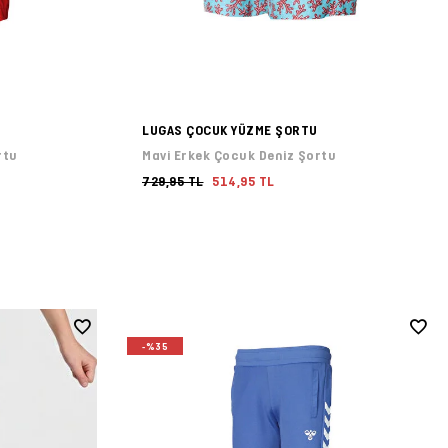
LUGAS ÇOCUK YÜZME ŞORTU
rtu
Mavi Erkek Çocuk Deniz Şortu
729,95 TL
514,95 TL
-%35