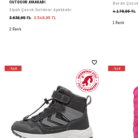
OUTDOOR AYAKKABI
Bordo Çocuk
Siyah Çocuk Outdoor Ayakkabı
4.179,95 TL
3.639,95 TL
2.549,95 TL
1 Renk
2 Renk
-%40
-%40