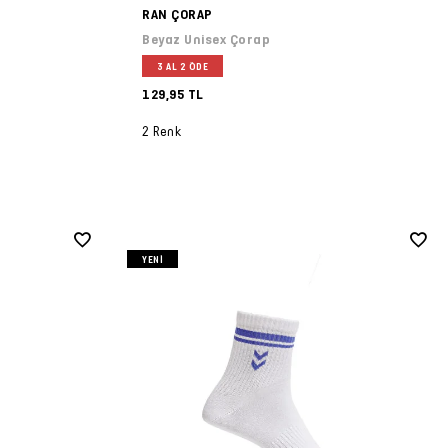
RAN ÇORAP
Beyaz Unisex Çorap
3 AL 2 ÖDE
129,95 TL
2 Renk
YENI