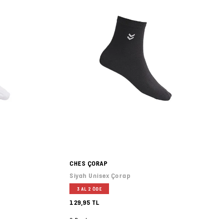
CHES ÇORAP
Siyah Unisex Çorap
3 AL 2 ÖDE
129,95 TL