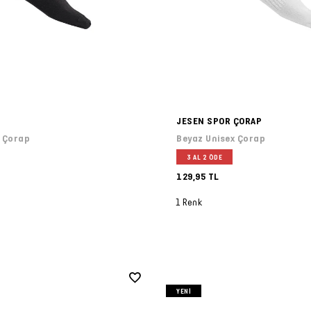
JESEN SPOR ÇORAP
x Çorap
Beyaz Unisex Çorap
3 AL 2 ÖDE
129,95 TL
1 Renk
YENI