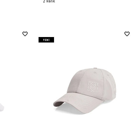
2 Renk
YENI