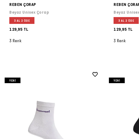
REBEN ÇORAP
REBEN ÇORA
Beyaz Unisex Çorap
Beyaz Unise
3 AL 2 ÖDE
3 AL 2 ÖDE
129,95 TL
129,95 TL
3 Renk
3 Renk
YENI
YENI