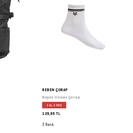
REBEN ÇORAP
Beyaz Unisex Çorap
3 AL 2 ÖDE
129,95 TL
3 Renk