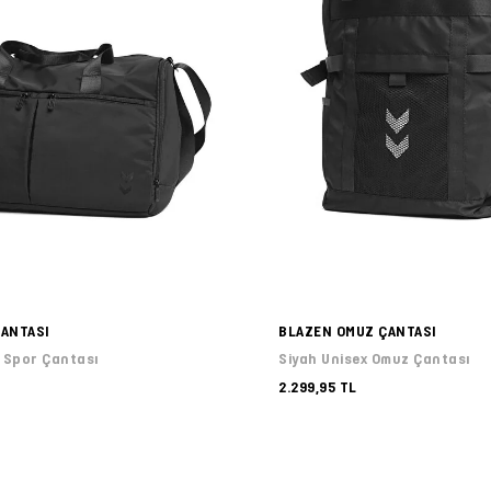
ÇANTASI
BLAZEN OMUZ ÇANTASI
x Spor Çantası
Siyah Unisex Omuz Çantası
2.299,95 TL