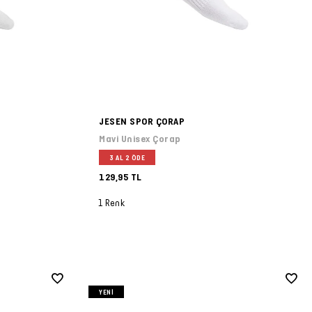
JESEN SPOR ÇORAP
Mavi Unisex Çorap
3 AL 2 ÖDE
129,95 TL
1 Renk
YENI