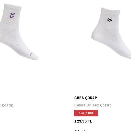
CHES ÇORAP
x Çorap
Beyaz Unisex Çorap
3 AL 2 ÖDE
129,95 TL