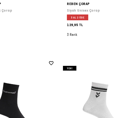
P
REBEN ÇORAP
x Çorap
Siyah Unisex Çorap
3 AL 2 ÖDE
129,95 TL
3 Renk
YENI