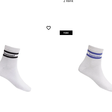
2 Renk
YENI