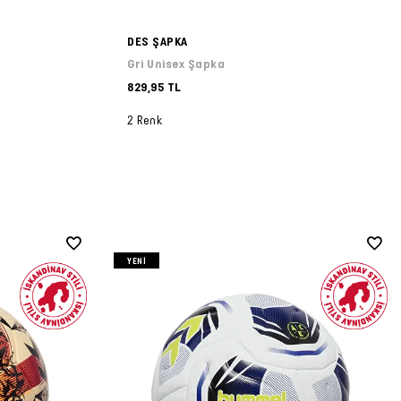
DES ŞAPKA
Gri Unisex Şapka
829,95 TL
2 Renk
YENI