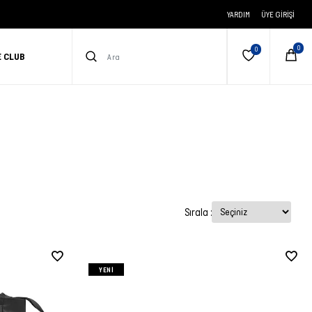
YARDIM
ÜYE GIRIŞI
E CLUB
Sırala :
YENI