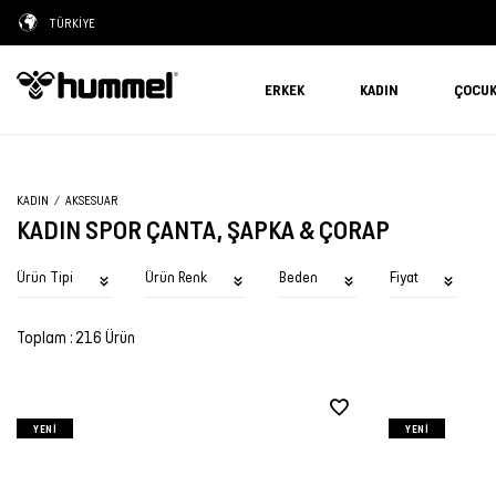
TÜRKİYE
ERKEK
KADIN
ÇOCU
KADIN
AKSESUAR
KADIN SPOR ÇANTA, ŞAPKA & ÇORAP
Ürün Tipi
Ürün Renk
Beden
Fiyat
Toplam : 216 Ürün
YENI
YENI