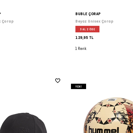
P
BUBLE ÇORAP
x Çorap
Beyaz Unisex Çorap
3 AL 2 ÖDE
129,95 TL
1 Renk
YENI