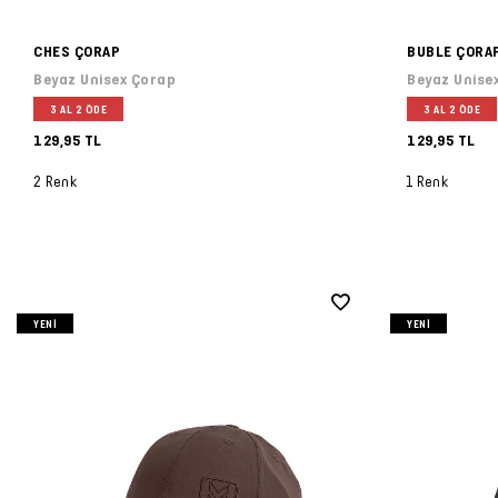
CHES ÇORAP
BUBLE ÇORA
Beyaz Unisex Çorap
Beyaz Unise
3 AL 2 ÖDE
3 AL 2 ÖDE
129,95 TL
129,95 TL
2 Renk
1 Renk
YENI
YENI