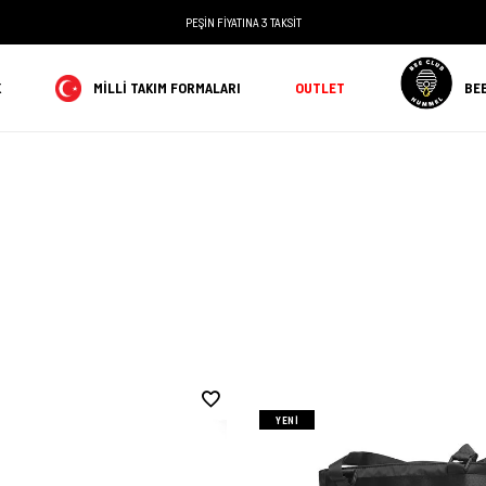
BEE CLUB
ÜYELERİNE ÖZEL İLK ALIŞVERİŞTE %15 İNDİRİM, HER ALIŞVERİŞTE %5 PARA PUAN
K
MILLI TAKIM FORMALARI
OUTLET
BE
YENI