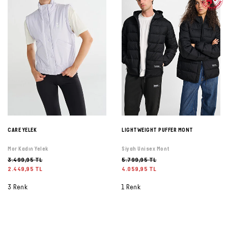
CARE YELEK
LIGHTWEIGHT PUFFER MONT
Mor Kadın Yelek
Siyah Unisex Mont
3.499,95 TL
5.799,95 TL
2.449,95 TL
4.059,95 TL
3 Renk
1 Renk