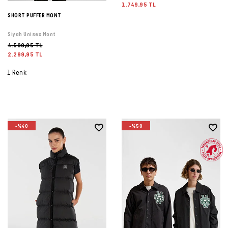
1.749,95 TL
SHORT PUFFER MONT
Siyah Unisex Mont
4.599,95 TL
2.299,95 TL
1 Renk
-%40
-%50