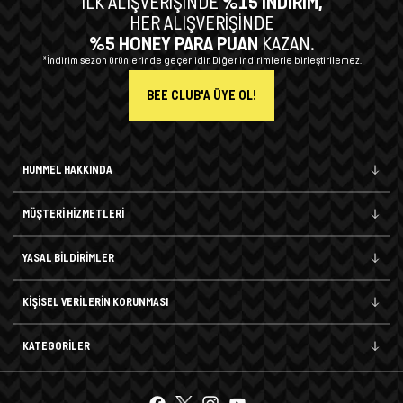
İLK ALIŞVERİŞİNDE
%15 İNDİRİM,
HER ALIŞVERİŞİNDE
%5 HONEY PARA PUAN
KAZAN.
*İndirim sezon ürünlerinde geçerlidir. Diğer indirimlerle birleştirilemez.
BEE CLUB'A ÜYE OL!
HUMMEL HAKKINDA
MÜŞTERİ HİZMETLERİ
YASAL BİLDİRİMLER
KİŞİSEL VERİLERİN KORUNMASI
KATEGORİLER