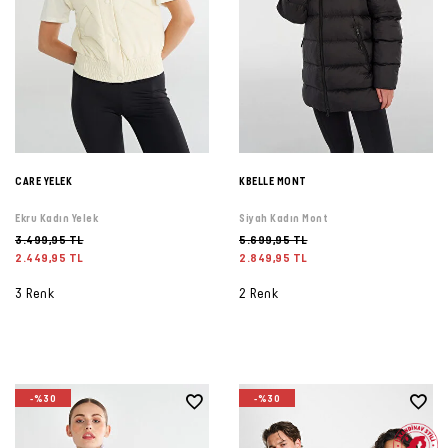
Şort
TÜM
ÜRÜNLER
CARE YELEK
KBELLE MONT
Ekru Kadın Yelek
Siyah Kadın Mont
3.499,95 TL
5.699,95 TL
2.449,95 TL
2.849,95 TL
3 Renk
2 Renk
-%30
-%30