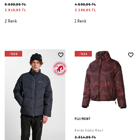
5.699,95 TL
4.599,95 TL
2.849,95 TL
2.299,95 TL
2 Renk
1 Renk
-%50
-%24
FIJI MONT
Bordo Kadın Mont
2.314,95 TL