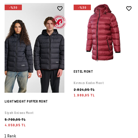
-%30
-%30
ESTEL MONT
Kırmızı Kadın Mont
2.824,95 TL
1.989,95 TL
LIGHTWEIGHT PUFFER MONT
Siyah Unisex Mont
5.799,95 TL
4.059,95 TL
1 Renk