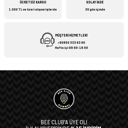
ÜCRETSİZ KARGO
KOLAY İADE
1.000 TL ve üzeri alışverişlerde
30 gün içinde
MÜŞTERİ HİZMETLERİ
+90850 333 63 90
Hafta içi:09:00-18:00
BEE CLUB’A ÜYE OL!