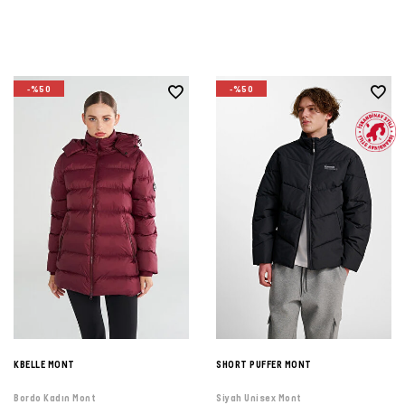
-%50
-%50
KBELLE MONT
SHORT PUFFER MONT
Bordo Kadın Mont
Siyah Unisex Mont