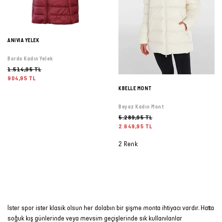
ANIVIA YELEK
Bordo Kadın Yelek
1.514,95 TL
904,95 TL
KBELLE MONT
Beyaz Kadın Mont
5.289,95 TL
2.649,95 TL
2 Renk
İster spor ister klasik olsun her dolabın bir şişme monta ihtiyacı vardır. Hatta
soğuk kış günlerinde veya mevsim geçişlerinde sık kullanılanlar