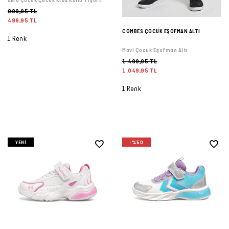
Ekru Çocuk Çocuk Kısa Kollu Tişört
999,95 TL
499,95 TL
COMBES ÇOCUK EŞOFMAN ALTI
1 Renk
Mavi Çocuk Eşofman Altı
1.499,95 TL
1.049,95 TL
1 Renk
YENI
-%50