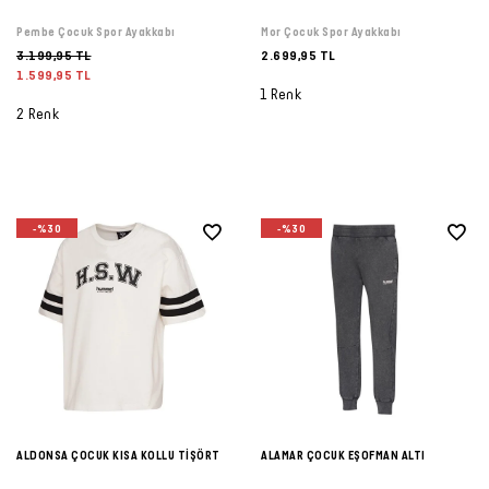
Pembe Çocuk Spor Ayakkabı
Mor Çocuk Spor Ayakkabı
3.199,95 TL
2.699,95 TL
1.599,95 TL
1 Renk
2 Renk
-%30
-%30
ALDONSA ÇOCUK KISA KOLLU TİŞÖRT
ALAMAR ÇOCUK EŞOFMAN ALTI