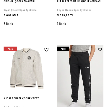
ORIO JR. ÇOCUK AYAKKABI
ULTRA PERFORM JR. ÇOCUK AYAKKABI
Siyah Çocuk Spor Ayakkabı
Beyaz Çocuk Spor Ayakkabı
3.099,95 TL
3.399,95 TL
3 Renk
1 Renk
-%30
YENI
AJOSE BOMBER ÇOCUK CEKET