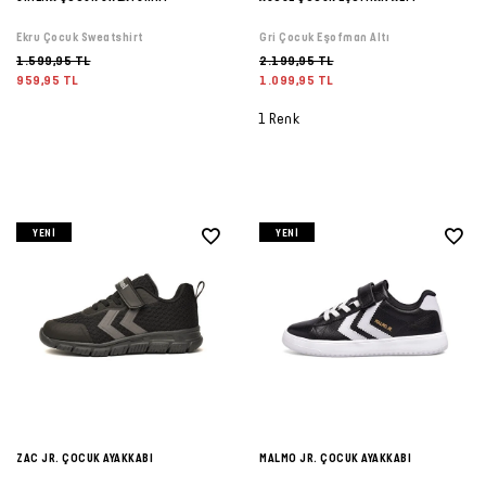
Ekru Çocuk Sweatshirt
Gri Çocuk Eşofman Altı
1.599,95 TL
2.199,95 TL
959,95 TL
1.099,95 TL
1 Renk
YENI
YENI
ZAC JR. ÇOCUK AYAKKABI
MALMO JR. ÇOCUK AYAKKABI