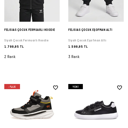
FELISIAS ÇOCUK FERMUARLI HOODIE
FELISIAS ÇOCUK EŞOFMAN ALTI
Siyah Çocuk Fermuarlı Hoodie
Siyah Çocuk Eşofman Altı
1.799,95 TL
1.599,95 TL
2 Renk
3 Renk
-%46
YENI