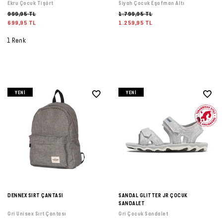
Ekru Çocuk Tişört
Siyah Çocuk Eşofman Altı
999,95 TL
1.799,95 TL
699,95 TL
1.259,95 TL
1 Renk
YENI
YENI
DENNEX SIRT ÇANTASI
SANDAL GLITTER JR ÇOCUK
SANDALET
Gri Unisex Sırt Çantası
Gri Çocuk Sandalet