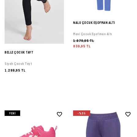
NALU ÇOCUK EŞOFMAN ALTI
Mavi Çocuk Eşofman Altı
1.679,95 TL
839,95 TL
BELLE ÇOCUK TAYT
Siyah Çocuk Tayt
1.299,95 TL
YENI
-%35