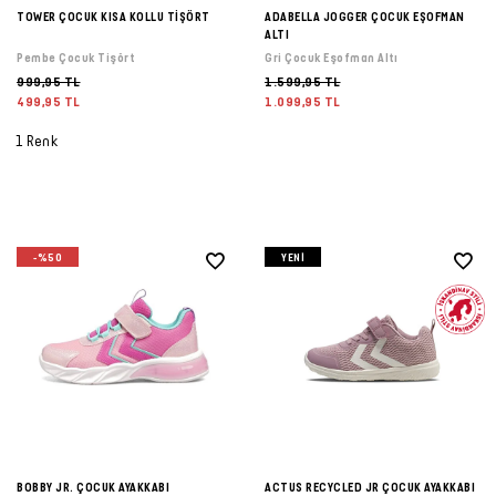
TOWER ÇOCUK KISA KOLLU TİŞÖRT
ADABELLA JOGGER ÇOCUK EŞOFMAN
ALTI
Pembe Çocuk Tişört
Gri Çocuk Eşofman Altı
999,95 TL
1.599,95 TL
499,95 TL
1.099,95 TL
1 Renk
-%50
YENI
BOBBY JR. ÇOCUK AYAKKABI
ACTUS RECYCLED JR ÇOCUK AYAKKABI