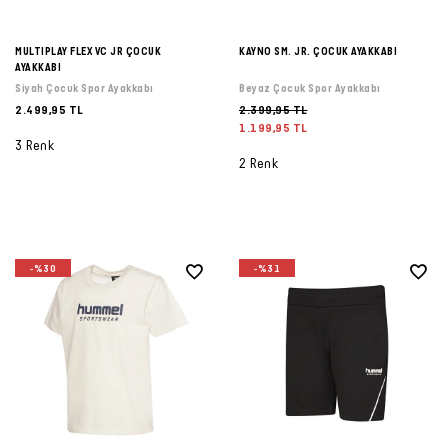
Şort
MULTIPLAY FLEX VC JR ÇOCUK
KAYNO SM. JR. ÇOCUK AYAKKABI
AYAKKABI
TÜM
Siyah Çocuk Spor Ayakkabı
Beyaz Çocuk Spor Ayakkabı
ÜRÜNLER
2.499,95 TL
2.399,95 TL
1.199,95 TL
3 Renk
2 Renk
-%30
-%31