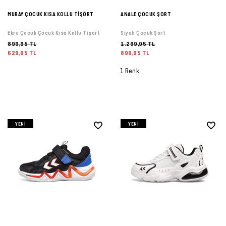
MURAY ÇOCUK KISA KOLLU TİŞÖRT
ANALE ÇOCUK ŞORT
Ekru Çocuk Çocuk Kısa Kollu Tişört
Siyah Çocuk Şort
899,95 TL
1.299,95 TL
629,95 TL
899,95 TL
1 Renk
YENI
YENI