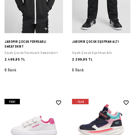
JAROMIR ÇOCUK FERMUARLI
JAROMIR ÇOCUK EŞOFMAN ALTI
SWEATSHIRT
Siyah Çocuk Fermuarlı Sweatshirt
Siyah Çocuk Eşofman Altı
2.499,95 TL
2.299,95 TL
8 Renk
6 Renk
YENI
-%46