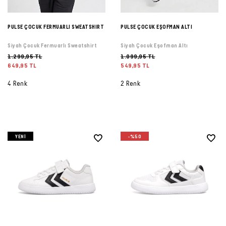
PULSE ÇOCUK FERMUARLI SWEATSHIRT
PULSE ÇOCUK EŞOFMAN ALTI
Siyah Çocuk Fermuarlı Sweatshirt
Siyah Çocuk Eşofman Altı
1.299,95 TL
1.099,95 TL
649,95 TL
549,95 TL
4 Renk
2 Renk
YENI
-%50