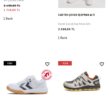
Gri Çocuk Ceket
2.499,95 TL
1.749,95 TL
CARTER ÇOCUK EŞOFMAN ALTI
1 Renk
Siyah Çocuk Eşofman Altı
2.099,95 TL
1 Renk
YENI
-%30