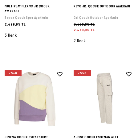
MULTIPLAY FLEX VC JR ÇOCUK
REYO JR. ÇOCUK OUTDOOR AYAKKABI
AYAKKABI
Beyaz Çocuk Spor Ayakkabı
Gri Çocuk Outdoor Ayakkabı
2.499,95 TL
3.499,95 TL
2.449,95 TL
3 Renk
2 Renk
-%40
-%50
JIMENA ÇOCUK SWEATSHIRT
AJOSE ÇOCUK EŞOFMAN ALTI