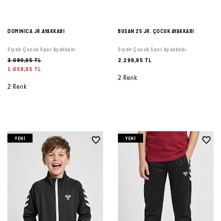
DOMINICA JR.AYAKKABI
BUSAN 25 JR. ÇOCUK AYAKKABI
Siyah Çocuk Spor Ayakkabı
Siyah Çocuk Spor Ayakkabı
3.089,95 TL
2.299,95 TL
1.659,95 TL
2 Renk
2 Renk
YENI
YENI