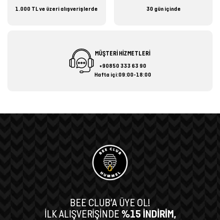
1.000 TL ve üzeri alışverişlerde
30 gün içinde
MÜŞTERİ HİZMETLERİ
+90850 333 63 90
Hafta içi:09:00-18:00
BEE CLUB’A ÜYE OL!
İLK ALIŞVERİŞİNDE
%15 İNDİRİM,