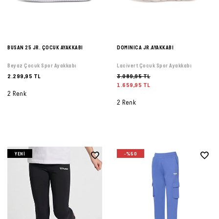
BUSAN 25 JR. ÇOCUK AYAKKABI
DOMINICA JR.AYAKKABI
Beyaz Çocuk Spor Ayakkabı
Lacivert Çocuk Spor Ayakkabı
2.299,95 TL
3.089,95 TL
1.659,95 TL
2 Renk
2 Renk
YENI
-%50