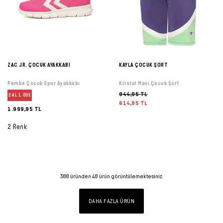
ZAC JR. ÇOCUK AYAKKABI
KAYLA ÇOCUK ŞORT
Pembe Çocuk Spor Ayakkabı
Kristal Mavi Çocuk Şort
944,95 TL
2 AL 1 ÖDE
614,95 TL
1.999,95 TL
2 Renk
388
üründen
48
ürün görüntülemektesiniz.
DAHA FAZLA ÜRÜN