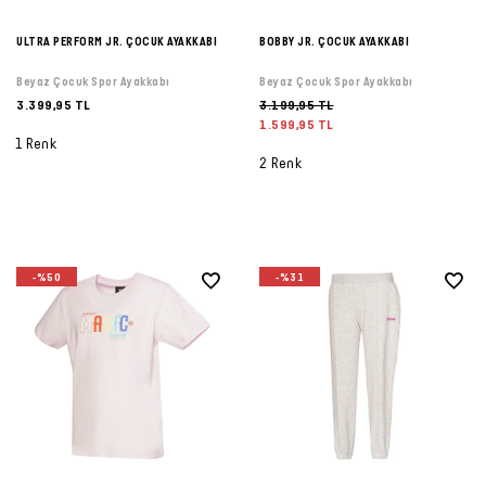
ULTRA PERFORM JR. ÇOCUK AYAKKABI
BOBBY JR. ÇOCUK AYAKKABI
Beyaz Çocuk Spor Ayakkabı
Beyaz Çocuk Spor Ayakkabı
3.399,95 TL
3.199,95 TL
1.599,95 TL
1 Renk
2 Renk
-%50
-%31