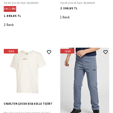
Siyah Çocuk Spor Ayakkabı
Siyah Çocuk Spor Ayakkabı
2.399,95 TL
2 AL 1 ÖDE
1.999,95 TL
1 Renk
2 Renk
-%50
-%30
CHARLTON ÇOCUK KISA KOLLU TİŞÖRT