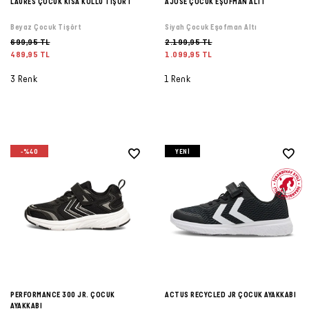
LAURES ÇOCUK KISA KOLLU TİŞÖRT
AJOSE ÇOCUK EŞOFMAN ALTI
Beyaz Çocuk Tişört
Siyah Çocuk Eşofman Altı
699,95 TL
2.199,95 TL
489,95 TL
1.099,95 TL
3 Renk
1 Renk
-%40
YENI
PERFORMANCE 300 JR. ÇOCUK
ACTUS RECYCLED JR ÇOCUK AYAKKABI
AYAKKABI