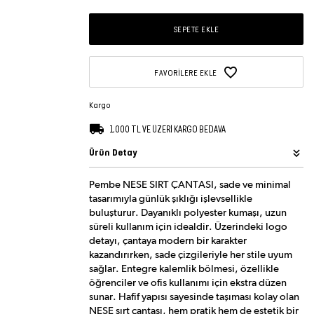
SEPETE EKLE
FAVORILERE EKLE
Kargo
1.000 TL VE ÜZERİ KARGO BEDAVA
Ürün Detay
Pembe NESE SIRT ÇANTASI, sade ve minimal
tasarımıyla günlük şıklığı işlevsellikle
buluşturur. Dayanıklı polyester kumaşı, uzun
süreli kullanım için idealdir. Üzerindeki logo
detayı, çantaya modern bir karakter
kazandırırken, sade çizgileriyle her stile uyum
sağlar. Entegre kalemlik bölmesi, özellikle
öğrenciler ve ofis kullanımı için ekstra düzen
sunar. Hafif yapısı sayesinde taşıması kolay olan
NESE sırt çantası, hem pratik hem de estetik bir