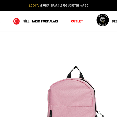
PEŞİN FİYATINA 3 TAKSİT
K
MILLI TAKIM FORMALARI
OUTLET
BE