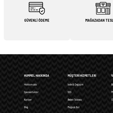
GÜVENLİ ÖDEME
MAĞAZADAN TES
HUMMEL HAKKINDA
MÜŞTERİ HİZMETLERİ
Y
Hakkımızda
İade & Değişim
B
Sponsorluklar
SSS
M
Kariyer
Beden Tablosu
Ö
Blog
Mağaza Bul