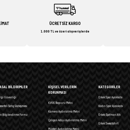
LİMAT
ÜCRETSİZ KARGO
1.000 TL ve üzeri alışverişlerde
ASAL BİLDİRİMLER
KİŞİSEL VERİLERİN
KATEGORİLER
KORUNMASI
ilgi Güvenliği
Erkek Spor Ayakkabı
KVKK Başvuru Metni
esafeli Satış Sözleşmesi
Kadın Spor Ayakkabı
Kamera Aydınlatma Metni
n Bilgilendirme Formu
Erkek Eşofman Altı
Çalışan Adayı Aydınlatma Metni
Erkek Sweatshirt
Müşteri Aydınlatma Metni