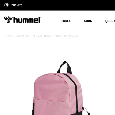
TÜRKİYE
ERKEK
KADIN
ÇOCU
UNISEX
AKSESUAR
ÇANTA & CÜZDAN
NESE SIRT ÇANTASI