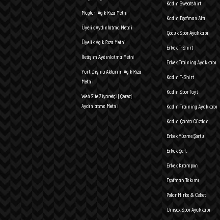
Kadın Sweatshirt
Müşteri Açık Rıza Metni
Kadın Eşofman Altı
Üyelik Aydınlatma Metni
Çocuk Spor Ayakkabı
Üyelik Açık Rıza Metni
Erkek T-Shirt
İletişim Aydınlatma Metni
Erkek Training Ayakkabı
Yurt Dışına Aktarım Açık Rıza
Kadın T-Shirt
Metni
Kadın Spor Tayt
Web Site Ziyaretçi (Çerez)
Aydınlatma Metni
Kadın Training Ayakkabı
Kadın Çanta Cüzdan
Erkek Yüzme Şortu
Erkek Şort
Erkek Krampon
Eşofman Takımı
Polar Hırka & Ceket
Unisex Spor Ayakkabı