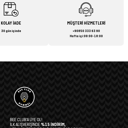
KOLAY İADE
MÜŞTERİ HİZMETLERİ
30 gün içinde
+90850 333 63 90
Hafta içi:09:00-18:00
BEE CLUB’A ÜYE OL!
İLK ALIŞVERİŞİNDE
%15 İNDİRİM,