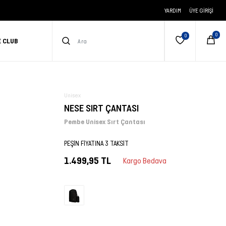
YARDIM
ÜYE GIRIŞI
E CLUB
Unisex
NESE SIRT ÇANTASI
Pembe Unisex Sırt Çantası
PEŞİN FİYATINA 3 TAKSİT
1.499,95 TL
Kargo Bedava