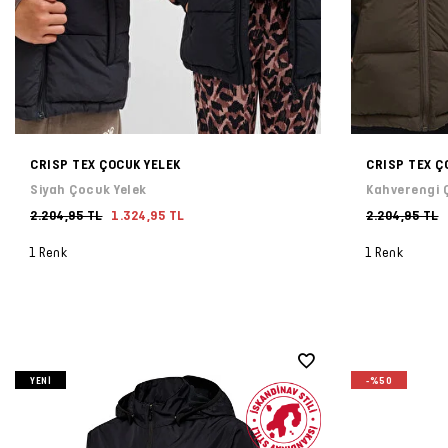
CRISP TEX ÇOCUK YELEK
CRISP TEX Ç
Siyah Çocuk Yelek
Kahverengi 
2.204,95 TL
1.324,95 TL
2.204,95 TL
1 Renk
1 Renk
YENI
-%50