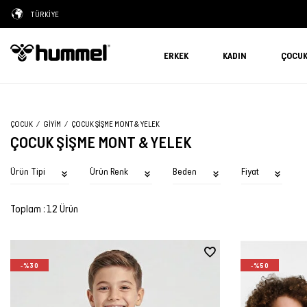
TÜRKİYE
ERKEK
KADIN
ÇOCU
ÇOCUK
GIYIM
ÇOCUK ŞIŞME MONT & YELEK
ÇOCUK ŞIŞME MONT & YELEK
Ürün Tipi
Ürün Renk
Beden
Fiyat
Toplam : 12 Ürün
-%30
-%50