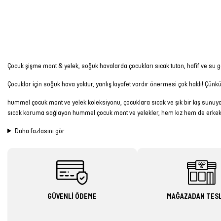
Çocuk şişme mont & yelek, soğuk havalarda çocukları sıcak tutan, hafif ve su ge
Çocuklar için soğuk hava yoktur, yanlış kıyafet vardır önermesi çok haklı! Çün
hummel çocuk mont ve yelek koleksiyonu, çocuklara sıcak ve şık bir kış sunuyor.
sıcak koruma sağlayan hummel çocuk mont ve yelekler, hem kız hem de erkek çocu
Daha fazlasını gör
GÜVENLİ ÖDEME
MAĞAZADAN TES