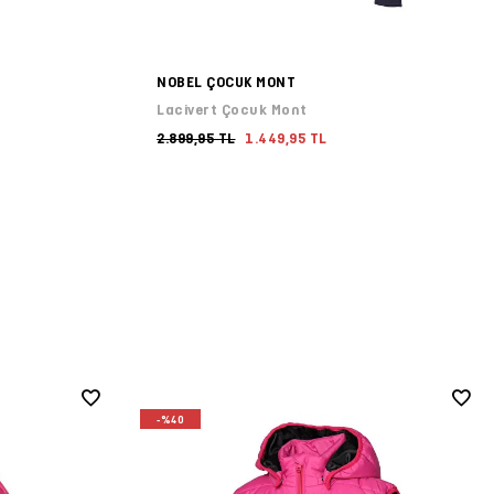
NOBEL ÇOCUK MONT
Lacivert Çocuk Mont
2.899,95 TL
1.449,95 TL
-%40