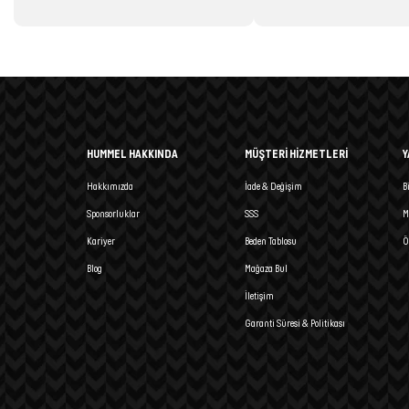
HUMMEL HAKKINDA
MÜŞTERİ HİZMETLERİ
Y
Hakkımızda
İade & Değişim
B
Sponsorluklar
SSS
M
Kariyer
Beden Tablosu
Ö
Blog
Mağaza Bul
İletişim
Garanti Süresi & Politikası