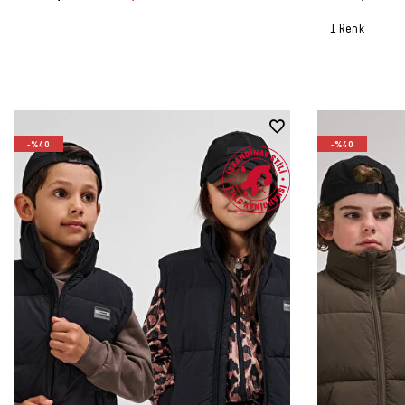
1 Renk
-%40
-%40