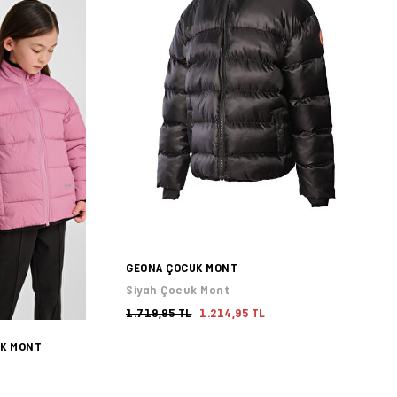
GEONA ÇOCUK MONT
Siyah Çocuk Mont
1.719,95 TL
1.214,95 TL
UK MONT