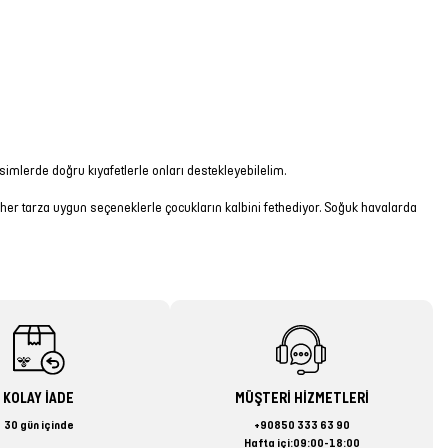
simlerde doğru kıyafetlerle onları destekleyebilelim.
, her tarza uygun seçeneklerle çocukların kalbini fethediyor. Soğuk havalarda
KOLAY İADE
MÜŞTERİ HİZMETLERİ
30 gün içinde
+90850 333 63 90
Hafta içi:09:00-18:00