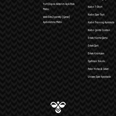
Yurt Dışına Aktarım Açık Rıza
Kadın T-Shirt
Metni
Kadın Spor Tayt
Web Site Ziyaretçi (Çerez)
Aydınlatma Metni
Kadın Training Ayakkabı
Kadın Çanta Cüzdan
Erkek Yüzme Şortu
Erkek Şort
Erkek Krampon
Eşofman Takımı
Polar Hırka & Ceket
Unisex Spor Ayakkabı