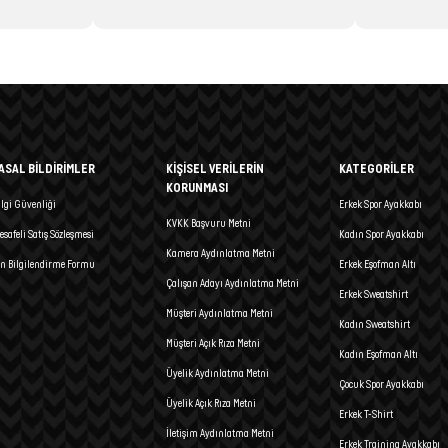
ASAL BİLDİRİMLER
KİŞİSEL VERİLERİN
KATEGORİLER
KORUNMASI
ilgi Güvenliği
Erkek Spor Ayakkabı
KVKK Başvuru Metni
esafeli Satış Sözleşmesi
Kadın Spor Ayakkabı
Kamera Aydınlatma Metni
n Bilgilendirme Formu
Erkek Eşofman Altı
Çalışan Adayı Aydınlatma Metni
Erkek Sweatshirt
Müşteri Aydınlatma Metni
Kadın Sweatshirt
Müşteri Açık Rıza Metni
Kadın Eşofman Altı
Üyelik Aydınlatma Metni
Çocuk Spor Ayakkabı
Üyelik Açık Rıza Metni
Erkek T-Shirt
İletişim Aydınlatma Metni
Erkek Training Ayakkabı