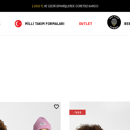
PEŞİN FİYATINA 3 TAKSİT
K
MILLI TAKIM FORMALARI
OUTLET
BE
-%50