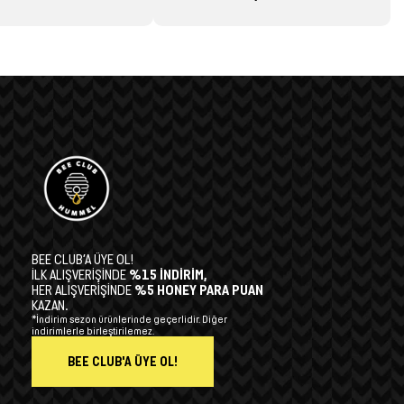
BEE CLUB’A ÜYE OL!
İLK ALIŞVERİŞİNDE
%15 İNDİRİM,
HER ALIŞVERİŞİNDE
%5 HONEY PARA PUAN
KAZAN.
*İndirim sezon ürünlerinde geçerlidir. Diğer
indirimlerle birleştirilemez.
BEE CLUB'A ÜYE OL!