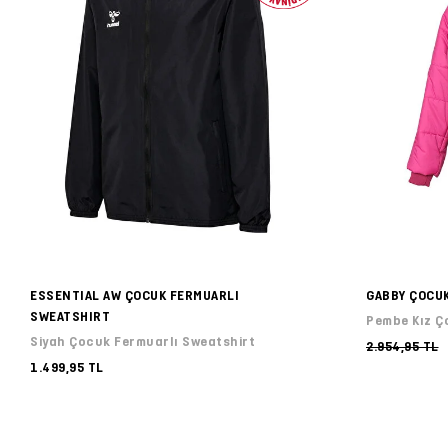
ESSENTIAL AW ÇOCUK FERMUARLI
GABBY ÇOCU
SWEATSHIRT
Pembe Kız Ç
Siyah Çocuk Fermuarlı Sweatshirt
2.954,95 TL
1.499,95 TL