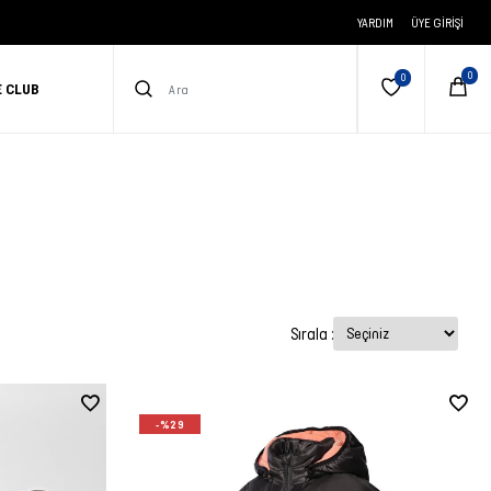
YARDIM
ÜYE GIRIŞI
E CLUB
Sırala :
-%29