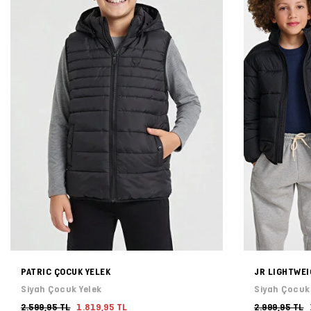
PATRIC ÇOCUK YELEK
JR LIGHTWE
Siyah Çocuk Yelek
Siyah Çocuk
2.599,95 TL
1.819,95 TL
2.999,95 TL