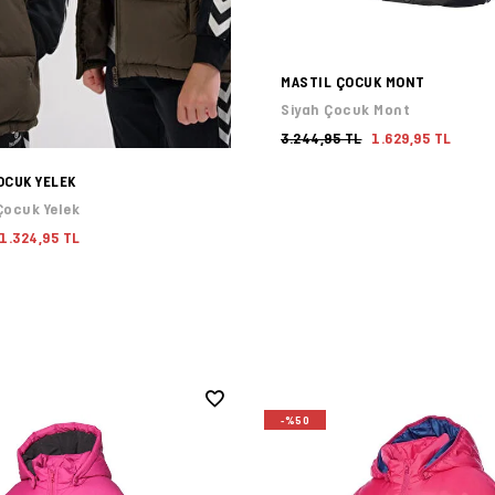
MASTIL ÇOCUK MONT
Siyah Çocuk Mont
3.244,95 TL
1.629,95 TL
OCUK YELEK
Çocuk Yelek
1.324,95 TL
-%50