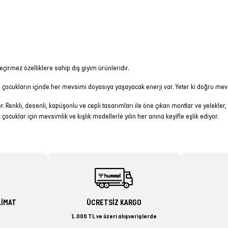
çirmez özelliklere sahip dış giyim ürünleridir.
kü çocukların içinde her mevsimi doyasıya yaşayacak enerji var. Yeter ki doğru mev
 Renkli, desenli, kapüşonlu ve cepli tasarımları ile öne çıkan montlar ve yelekler
klar için mevsimlik ve kışlık modellerle yılın her anına keyifle eşlik ediyor.
LİMAT
ÜCRETSİZ KARGO
1.000 TL ve üzeri alışverişlerde