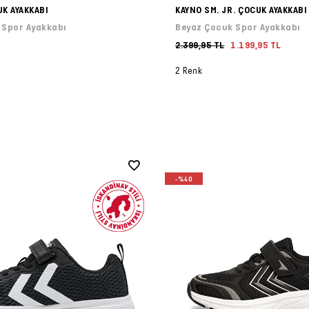
UK AYAKKABI
KAYNO SM. JR. ÇOCUK AYAKKABI
 Spor Ayakkabı
Beyaz Çocuk Spor Ayakkabı
2.399,95 TL
1.199,95 TL
2 Renk
-%40