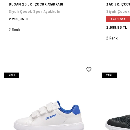
BUSAN 25 JR. ÇOCUK AYAKKABI
ZAC JR. ÇOC
Siyah Çocuk Spor Ayakkabı
Siyah Çocuk
2.299,95 TL
2 AL 1 ÖDE
1.999,95 TL
2 Renk
2 Renk
YENI
YENI