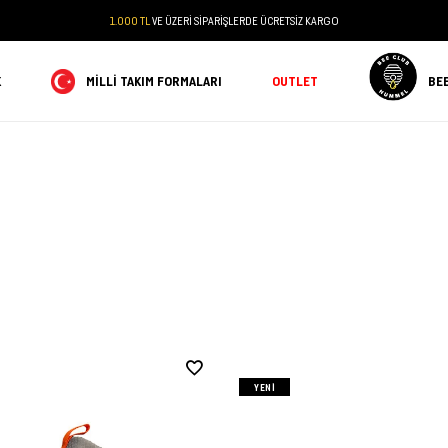
1.000 TL
VE ÜZERİ SİPARİŞLERDE ÜCRETSİZ KARGO
K
MILLI TAKIM FORMALARI
OUTLET
BE
YENI