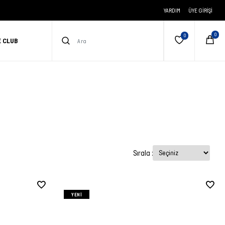
YARDIM
ÜYE GIRIŞI
E CLUB
Sırala :
YENI