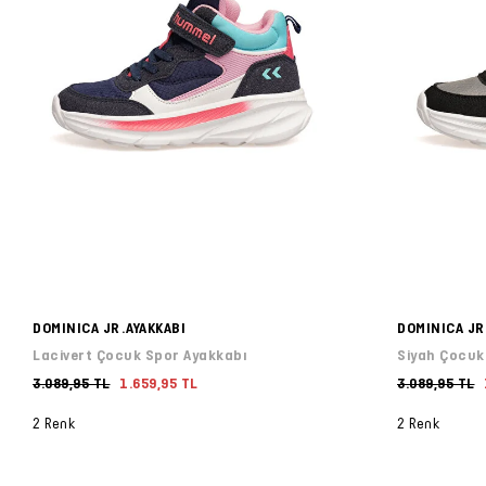
DOMINICA JR.AYAKKABI
DOMINICA JR
Lacivert Çocuk Spor Ayakkabı
Siyah Çocuk
3.089,95 TL
1.659,95 TL
3.089,95 TL
2 Renk
2 Renk