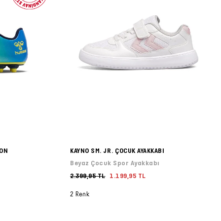
PON
KAYNO SM. JR. ÇOCUK AYAKKABI
Beyaz Çocuk Spor Ayakkabı
2.399,95 TL
1.199,95 TL
2 Renk