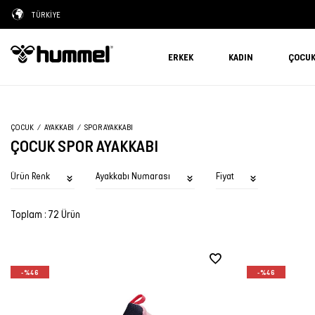
TÜRKİYE
ERKEK
KADIN
ÇOCU
ÇOCUK
AYAKKABI
SPOR AYAKKABI
ÇOCUK SPOR AYAKKABI
Ürün Renk
Ayakkabı Numarası
Fiyat
Toplam : 72 Ürün
-%46
-%46