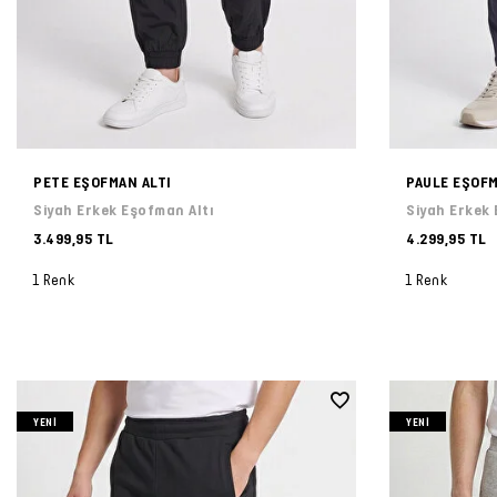
PETE EŞOFMAN ALTI
PAULE EŞOFM
Siyah Erkek Eşofman Altı
Siyah Erkek 
3.499,95 TL
4.299,95 TL
1 Renk
1 Renk
YENI
YENI