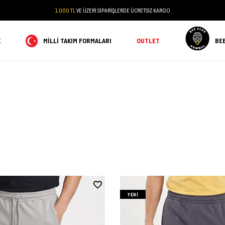
1.000 TL
VE ÜZERİ SİPARİŞLERDE ÜCRETSİZ KARGO
K
MILLI TAKIM FORMALARI
OUTLET
BE
YENI