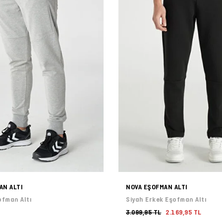
AN ALTI
NOVA EŞOFMAN ALTI
ofman Altı
Siyah Erkek Eşofman Altı
3.099,95 TL
2.169,95 TL