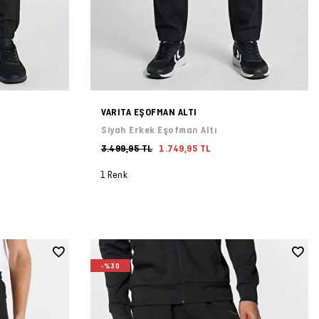
VARITA EŞOFMAN ALTI
Siyah Erkek Eşofman Altı
3.499,95 TL
1.749,95 TL
1 Renk
-%30