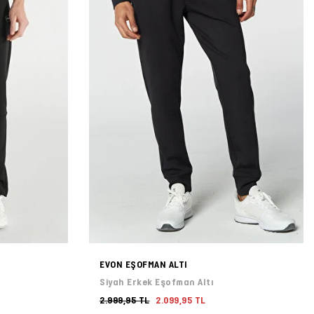
EVON EŞOFMAN ALTI
Siyah Erkek Eşofman Altı
2.999,95 TL
2.099,95 TL