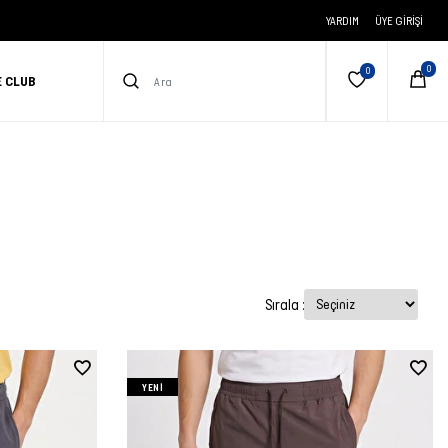
YARDIM
ÜYE GIRIŞI
E CLUB
Sırala :
YENI