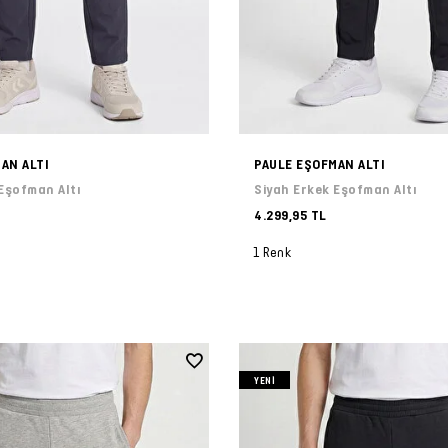
AN ALTI
PAULE EŞOFMAN ALTI
Eşofman Altı
Siyah Erkek Eşofman Altı
4.299,95 TL
1 Renk
YENI