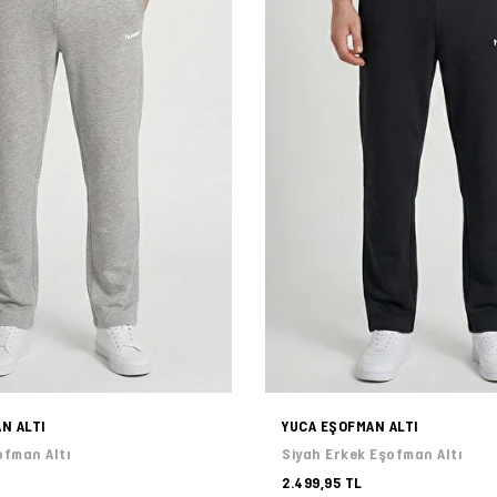
N ALTI
YUCA EŞOFMAN ALTI
ofman Altı
Siyah Erkek Eşofman Altı
2.499,95 TL