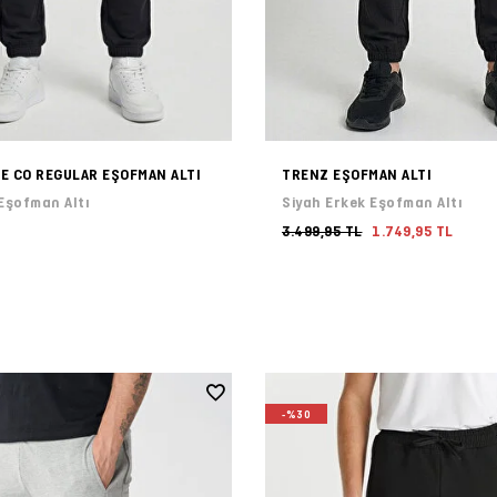
E CO REGULAR EŞOFMAN ALTI
TRENZ EŞOFMAN ALTI
Eşofman Altı
Siyah Erkek Eşofman Altı
3.499,95 TL
1.749,95 TL
-%30