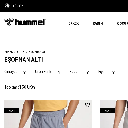
TÜRKİYE
ERKEK
KADIN
ÇOCU
ERKEK
GIYIM
EŞOFMAN ALTI
EŞOFMAN ALTI
Cinsiyet
Ürün Renk
Beden
Fiyat
Toplam : 130 Ürün
YENI
YENI