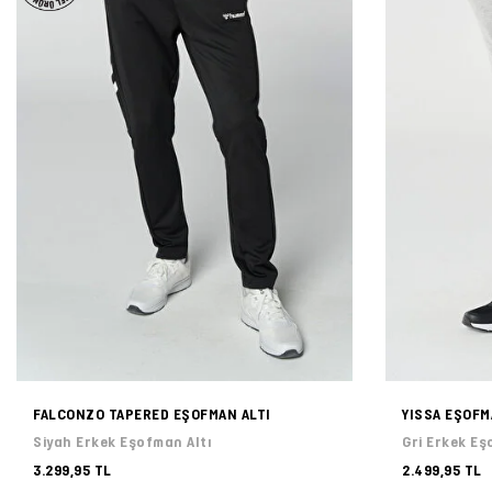
FALCONZO TAPERED EŞOFMAN ALTI
YISSA EŞOFM
Siyah Erkek Eşofman Altı
Gri Erkek Eş
3.299,95 TL
2.499,95 TL