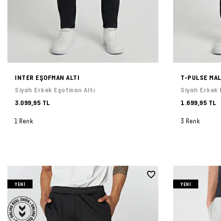
INTER EŞOFMAN ALTI
T-PULSE MAL
Siyah Erkek Eşofman Altı
Siyah Erkek 
3.099,95 TL
1.699,95 TL
1 Renk
3 Renk
YENI
YENI