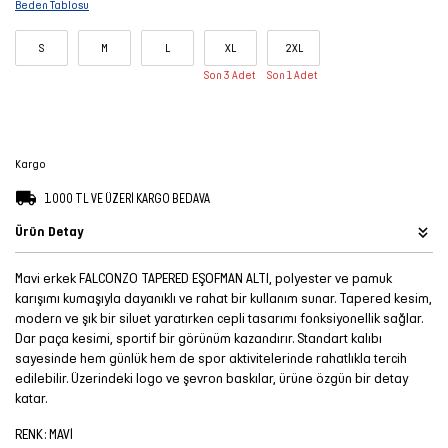
Beden Tablosu
Şort
S
M
L
XL
2XL
TÜM
Son 3 Adet
Son 1 Adet
ÜRÜNLER
Kargo
1.000 TL VE ÜZERİ KARGO BEDAVA
Ürün Detay
Mavi erkek FALCONZO TAPERED EŞOFMAN ALTI, polyester ve pamuk
karışımı kumaşıyla dayanıklı ve rahat bir kullanım sunar. Tapered kesim,
modern ve şık bir siluet yaratırken cepli tasarımı fonksiyonellik sağlar.
Dar paça kesimi, sportif bir görünüm kazandırır. Standart kalıbı
sayesinde hem günlük hem de spor aktivitelerinde rahatlıkla tercih
edilebilir. Üzerindeki logo ve şevron baskılar, ürüne özgün bir detay
katar.
RENK: MAVİ