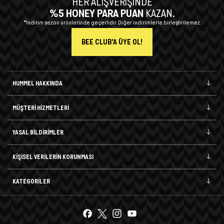
HER ALIŞVERİŞİNDE
%5 HONEY PARA PUAN
Şort
KAZAN.
*İndirim sezon ürünlerinde geçerlidir. Diğer indirimlerle birleştirilemez.
TÜM
BEE CLUB'A ÜYE OL!
ÜRÜNLER
HUMMEL HAKKINDA
MÜŞTERİ HİZMETLERİ
YASAL BİLDİRİMLER
KİŞİSEL VERİLERİN KORUNMASI
KATEGORİLER