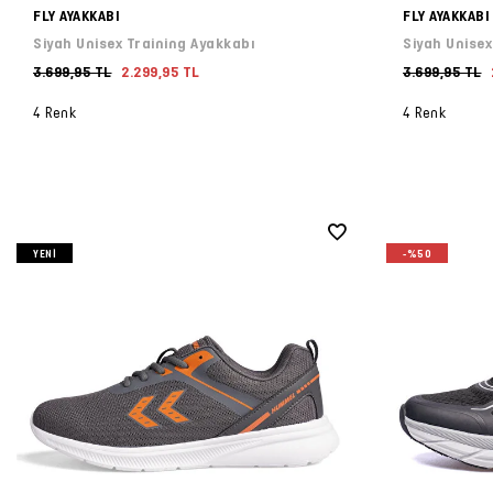
FLY AYAKKABI
FLY AYAKKABI
Siyah Unisex Training Ayakkabı
Siyah Unisex
3.699,95 TL
2.299,95 TL
3.699,95 TL
4 Renk
4 Renk
YENI
-%50