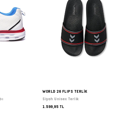
WORLD 26 FLIPS TERLİK
bı
Siyah Unisex Terlik
1.599,95 TL