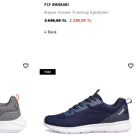
FLY AYAKKABI
ı
Beyaz Unisex Training Ayakkabı
3.699,95 TL
2.299,95 TL
4 Renk
YENI