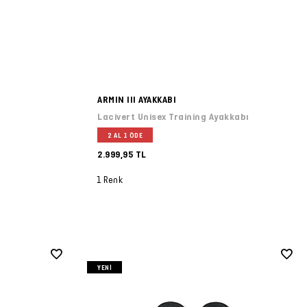
ARMIN III AYAKKABI
Lacivert Unisex Training Ayakkabı
2 AL 1 ÖDE
2.999,95 TL
1 Renk
YENI