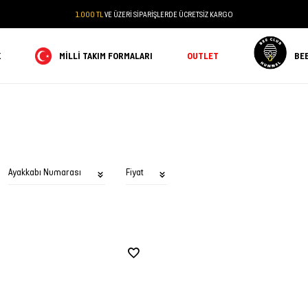
1.000 TL
VE ÜZERİ SİPARİŞLERDE ÜCRETSİZ KARGO
K
MILLI TAKIM FORMALARI
OUTLET
BE
Ayakkabı Numarası
Fiyat