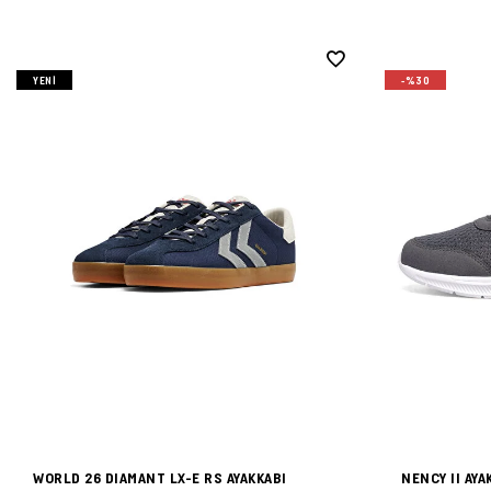
YENI
-%30
WORLD 26 DIAMANT LX-E RS AYAKKABI
NENCY II AYA