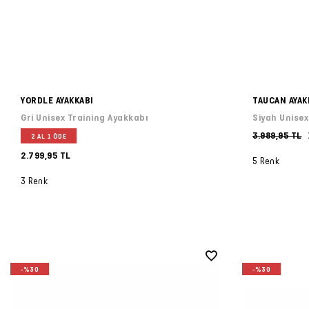
YORDLE AYAKKABI
TAUCAN AYAK
Gri Unisex Training Ayakkabı
Siyah Unisex
3.989,95 TL
2 AL 1 ÖDE
2.799,95 TL
5 Renk
3 Renk
-%30
-%30