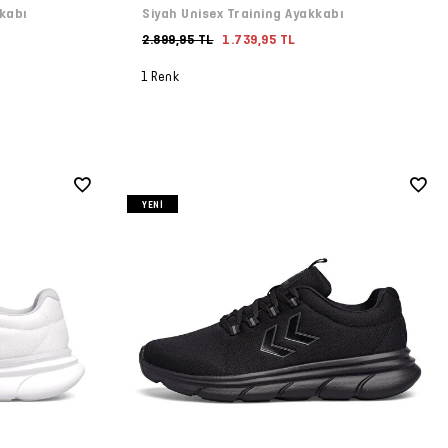
kkabı
Siyah Unisex Training Ayakkabı
2.899,95 TL
1.739,95 TL
1 Renk
YENI