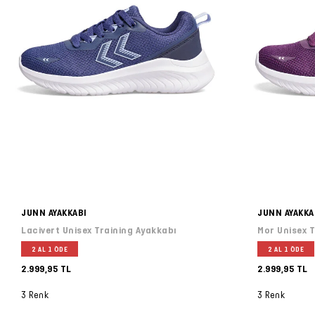
JUNN AYAKKABI
JUNN AYAKKA
Lacivert Unisex Training Ayakkabı
Mor Unisex T
2 AL 1 ÖDE
2 AL 1 ÖDE
2.999,95 TL
2.999,95 TL
3 Renk
3 Renk