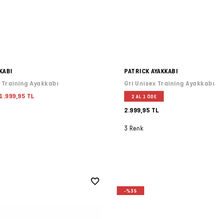
KABI
PATRICK AYAKKABI
 Training Ayakkabı
Gri Unisex Training Ayakkabı
1.999,95 TL
2 AL 1 ÖDE
2.999,95 TL
3 Renk
-%35