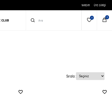
YARDIM
ÜYE GIRIŞI
E CLUB
Sırala :