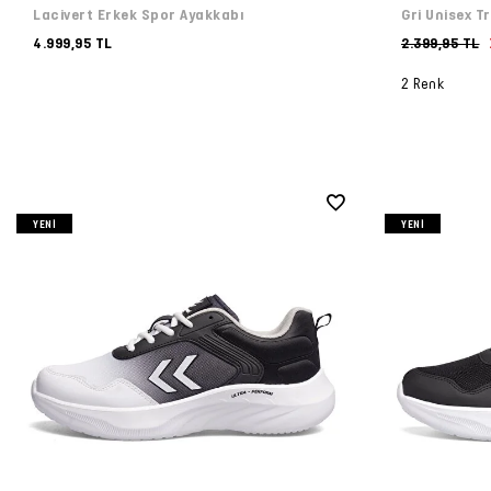
Lacivert Erkek Spor Ayakkabı
Gri Unisex T
4.999,95 TL
2.399,95 TL
2 Renk
YENI
YENI