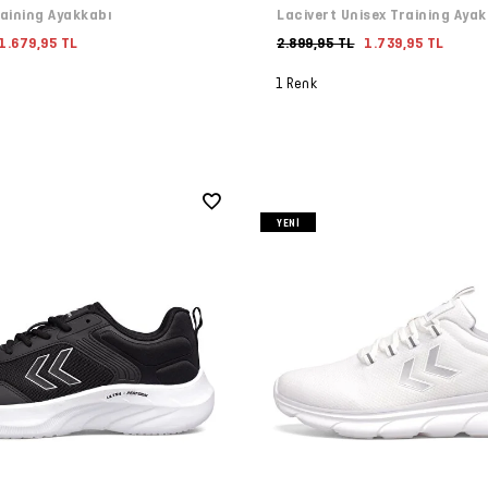
raining Ayakkabı
Lacivert Unisex Training Aya
1.679,95 TL
2.899,95 TL
1.739,95 TL
1 Renk
YENI