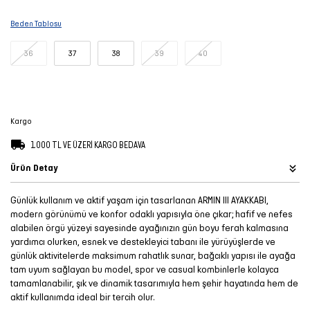
Şort
Beden Tablosu
TÜM
36
37
38
39
40
ÜRÜNLER
Kargo
1.000 TL VE ÜZERİ KARGO BEDAVA
Ürün Detay
Günlük kullanım ve aktif yaşam için tasarlanan ARMIN III AYAKKABI,
modern görünümü ve konfor odaklı yapısıyla öne çıkar; hafif ve nefes
alabilen örgü yüzeyi sayesinde ayağınızın gün boyu ferah kalmasına
yardımcı olurken, esnek ve destekleyici tabanı ile yürüyüşlerde ve
günlük aktivitelerde maksimum rahatlık sunar, bağcıklı yapısı ile ayağa
tam uyum sağlayan bu model, spor ve casual kombinlerle kolayca
tamamlanabilir, şık ve dinamik tasarımıyla hem şehir hayatında hem de
aktif kullanımda ideal bir tercih olur.