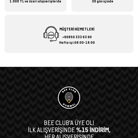
1.000 TL ve üzeri alışverişlerde
30 gün içinde
MÜŞTERİ HİZMETLERİ
+90850 333 63 90
Hafta içi:09:00-18:00
BEE CLUB’A ÜYE OL!
İLK ALIŞVERİŞİNDE
%15 İNDİRİM,
HER ALIŞVERİŞİNDE