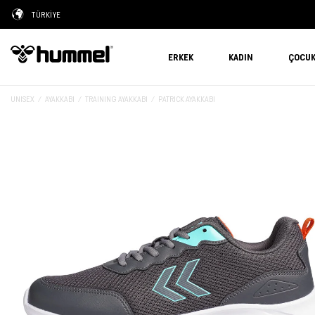
TÜRKİYE
ERKEK
KADIN
ÇOCU
UNISEX
AYAKKABI
TRAINING AYAKKABI
PATRICK AYAKKABI