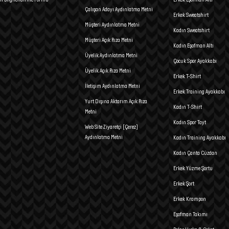
Çalışan Adayı Aydınlatma Metni
Erkek Sweatshirt
Müşteri Aydınlatma Metni
Kadın Sweatshirt
Müşteri Açık Rıza Metni
Kadın Eşofman Altı
Üyelik Aydınlatma Metni
Çocuk Spor Ayakkabı
Üyelik Açık Rıza Metni
Erkek T-Shirt
İletişim Aydınlatma Metni
Erkek Training Ayakkabı
Yurt Dışına Aktarım Açık Rıza
Kadın T-Shirt
Metni
Kadın Spor Tayt
Web Site Ziyaretçi (Çerez)
Aydınlatma Metni
Kadın Training Ayakkabı
Kadın Çanta Cüzdan
Erkek Yüzme Şortu
Erkek Şort
Erkek Krampon
Eşofman Takımı