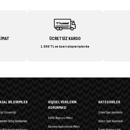
LİMAT
ÜCRETSİZ KARGO
1.000 TL ve üzeri alışverişlerde
ASAL BİLDİRİMLER
KİŞİSEL VERİLERİN
KATEGORİLER
KORUNMASI
ilgi Güvenliği
Erkek Spor Ayakkabı
KVKK Başvuru Metni
esafeli Satış Sözleşmesi
Kadın Spor Ayakkabı
Kamera Aydınlatma Metni
n Bilgilendirme Formu
Erkek Eşofman Altı