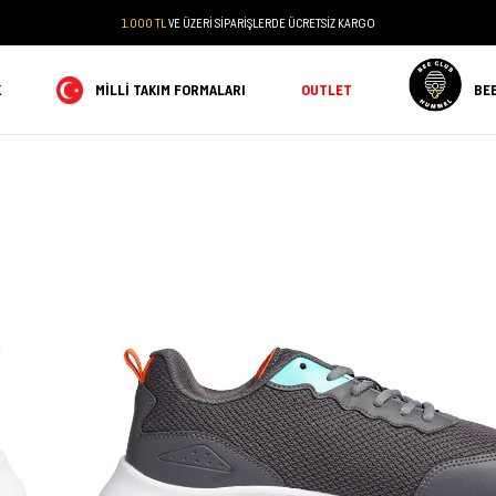
1.000 TL
VE ÜZERİ SİPARİŞLERDE ÜCRETSİZ KARGO
K
MILLI TAKIM FORMALARI
OUTLET
BE