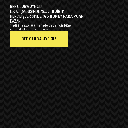
BEE CLUB’A ÜYE OL!
İLK ALIŞVERİŞİNDE
%15 İNDİRİM,
HER ALIŞVERİŞİNDE
%5 HONEY PARA PUAN
KAZAN.
*İndirim sezon ürünlerinde geçerlidir. Diğer
indirimlerle birleştirilemez.
BEE CLUB'A ÜYE OL!