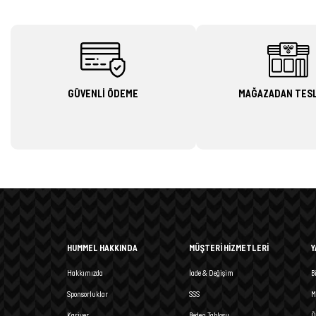
GÜVENLİ ÖDEME
MAĞAZADAN TES
HUMMEL HAKKINDA
MÜŞTERİ HİZMETLERİ
Y
Hakkımızda
İade & Değişim
B
Sponsorluklar
SSS
M
Kariyer
Beden Tablosu
Ö