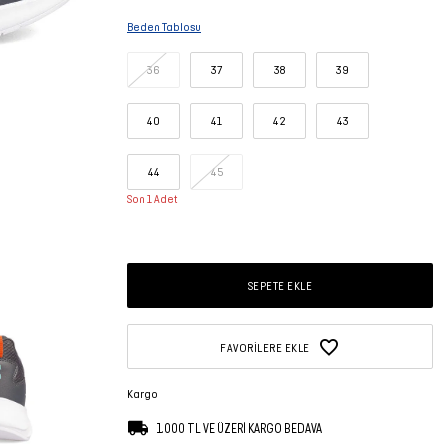
Beden Tablosu
36
37
38
39
40
41
42
43
44
45
Son 1 Adet
SEPETE EKLE
FAVORILERE EKLE
Kargo
1.000 TL VE ÜZERİ KARGO BEDAVA