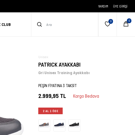
YARDIM
ÜYE GIRIŞI
E CLUB
Unisex
PATRICK AYAKKABI
Gri Unisex Training Ayakkabı
PEŞİN FİYATINA 3 TAKSİT
2.999,95 TL
Kargo Bedava
2 AL 1 ÖDE