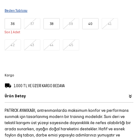
Şort
Beden Tablosu
TÜM
36
37
38
39
40
41
ÜRÜNLER
Son 1 Adet
42
43
44
45
Kargo
1.000 TL VE ÜZERİ KARGO BEDAVA
Ürün Detay
PATRICK AYAKKABI, antrenmanlarda maksimum konfor ve performans
sunmak için tasarlanmış modern bir training modelidir. Suni deri ve
tekstil karışımı üst yüzeyi sayesinde dayanıklılık ile nefes alabilirliği bir
arada sunarken, ayağın doğal hareketini destekler. Hafif ve esnek
faylon dış taban, darbe emici yapısıyla adımlarınızı yumuşatır ve