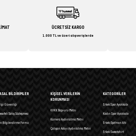
LİMAT
ÜCRETSİZ KARGO
1.000 TL ve üzeri alışverişlerde
ASAL BİLDİRİMLER
KİŞİSEL VERİLERİN
KATEGORİLER
KORUNMASI
ilgi Güvenliği
Erkek Spor Ayakkabı
KVKK Başvuru Metni
esafeli Satış Sözleşmesi
Kadın Spor Ayakkabı
Kamera Aydınlatma Metni
n Bilgilendirme Formu
Erkek Eşofman Altı
Çalışan Adayı Aydınlatma Metni
Erkek Sweatshirt