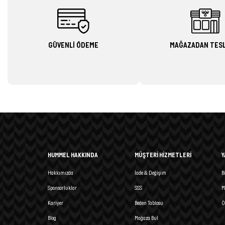
GÜVENLİ ÖDEME
MAĞAZADAN TES
HUMMEL HAKKINDA
MÜŞTERİ HİZMETLERİ
Y
Hakkımızda
İade & Değişim
B
Sponsorluklar
SSS
M
Kariyer
Beden Tablosu
Ö
Blog
Mağaza Bul