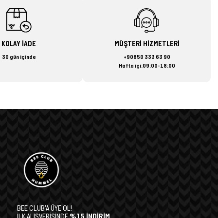
KOLAY İADE
MÜŞTERİ HİZMETLERİ
30 gün içinde
+90850 333 63 90
Hafta içi:09:00-18:00
BEE CLUB’A ÜYE OL!
İLK ALIŞVERİŞİNDE
%15 İNDİRİM,