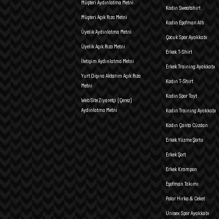
Müşteri Aydınlatma Metni
Kadın Sweatshirt
Müşteri Açık Rıza Metni
Kadın Eşofman Altı
Üyelik Aydınlatma Metni
Çocuk Spor Ayakkabı
Üyelik Açık Rıza Metni
Erkek T-Shirt
İletişim Aydınlatma Metni
Erkek Training Ayakkabı
Yurt Dışına Aktarım Açık Rıza
Kadın T-Shirt
Metni
Kadın Spor Tayt
Web Site Ziyaretçi (Çerez)
Aydınlatma Metni
Kadın Training Ayakkabı
Kadın Çanta Cüzdan
Erkek Yüzme Şortu
Erkek Şort
Erkek Krampon
Eşofman Takımı
Polar Hırka & Ceket
Unisex Spor Ayakkabı