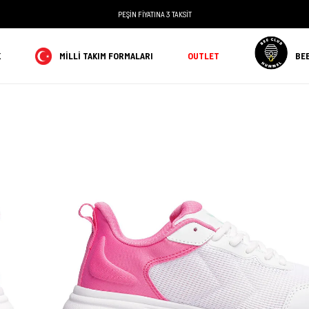
PEŞİN FİYATINA 3 TAKSİT
K
MILLI TAKIM FORMALARI
OUTLET
BE