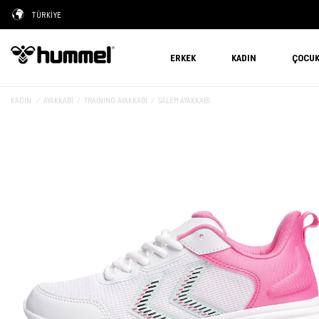
TÜRKİYE
ERKEK
KADIN
ÇOCU
KADIN
AYAKKABI
TRAINING AYAKKABI
SALEM AYAKKABI