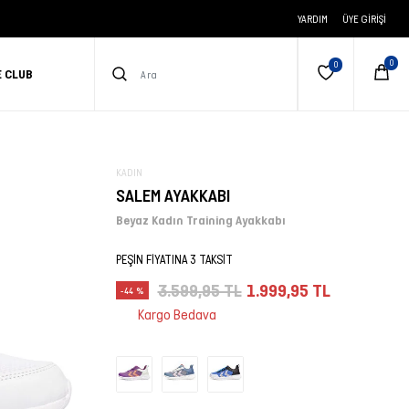
YARDIM
ÜYE GIRIŞI
E CLUB
KADIN
SALEM AYAKKABI
Beyaz Kadın Training Ayakkabı
PEŞİN FİYATINA 3 TAKSİT
3.599,95 TL
1.999,95 TL
-44 %
Kargo Bedava