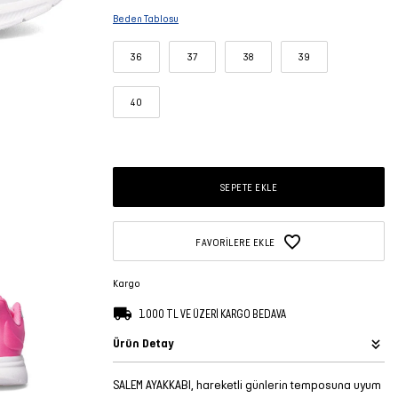
Beden Tablosu
36
37
38
39
40
SEPETE EKLE
FAVORILERE EKLE
Kargo
1.000 TL VE ÜZERİ KARGO BEDAVA
Ürün Detay
SALEM AYAKKABI, hareketli günlerin temposuna uyum