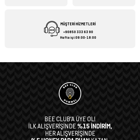
MÜŞTERİ HİZMETLERİ
+90850 333 63 90
Hafta içi:09:00-18:00
BEE CLUB’A ÜYE OL!
İLK ALIŞVERİŞİNDE
%15 İNDİRİM,
HER ALIŞVERİŞİNDE