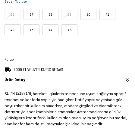
Beden Tablosu
Şort
36
37
38
39
40
41
TÜM
ÜRÜNLER
42
43
44
45
Kargo
1.000 TL VE ÜZERİ KARGO BEDAVA
Ürün Detay
SALEM AYAKKABI, hareketli günlerin temposuna uyum sağlayan sportif
tasarımı ve konforlu yapısıyla öne çıkar. Hafif yapısı sayesinde gün
boyu rahat bir kullanım sunarken, modern çizgileri ve dinamik renk
detaylarıyla spor kombinlerini tamamlar. Antrenmanlardan günlük
yürüyüşlere kadar farklı kullanım alanlarına uyum sağlayan bu model,
hem konfor hem de stil arayanlar için ideal bir seçimdir.