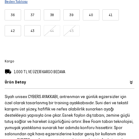
Beden Tablosu
Şort
36
37
38
39
40
41
TÜM
ÜRÜNLER
42
43
44
45
Kargo
1.000 TL VE ÜZERİ KARGO BEDAVA
Ürün Detay
Siyah unisex CYBERS AYAKKABI, antrenman ve günlük egzersizler için
özel olarak tasarlanmış bir training ayakkabısıdır. Suni deri ve tekstil
karışımı üst yüzey, hafiflik ve nefes alabilirlik sunarken ayağı
destekleyici yapısıyla öne çıkar. Esnek faylon dış tabanı, zemine güçlü
tutuş sağlar ve hareket özgürlüğünü artırır. Bee Foam taban teknolojisi,
yumuşak yastıklama sunarak her adımda konforu hissettirir. Spor
salonundan açık hava egzersizlerine kadar geniş bir kullanım alanı