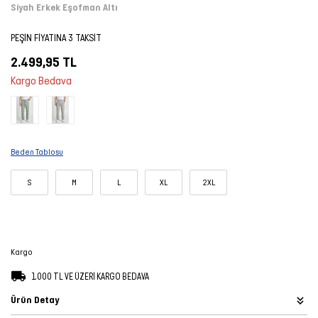
Siyah Erkek Eşofman Altı
Şort
PEŞİN FİYATINA 3 TAKSİT
TÜM
2.499,95 TL
ÜRÜNLER
Kargo Bedava
Beden Tablosu
S
M
L
XL
2XL
Kargo
1.000 TL VE ÜZERİ KARGO BEDAVA
Ürün Detay