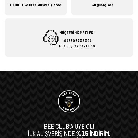
1.000 TL ve üzeri alışverişlerde
30 gün içinde
MÜŞTERİ HİZMETLERİ
+90850 333 63 90
Hafta içi:09:00-18:00
BEE CLUB’A ÜYE OL!
İLK ALIŞVERİŞİNDE
%15 İNDİRİM,