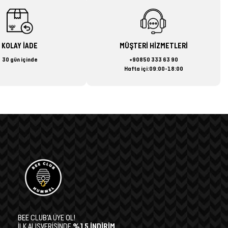
KOLAY İADE
MÜŞTERİ HİZMETLERİ
30 gün içinde
+90850 333 63 90
Hafta içi:09:00-18:00
BEE CLUB’A ÜYE OL!
İLK ALIŞVERİŞİNDE
%15 İNDİRİM,