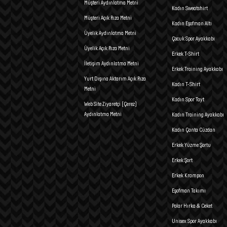
Müşteri Aydınlatma Metni
Kadın Sweatshirt
Müşteri Açık Rıza Metni
Kadın Eşofman Altı
Üyelik Aydınlatma Metni
Çocuk Spor Ayakkabı
Üyelik Açık Rıza Metni
Erkek T-Shirt
İletişim Aydınlatma Metni
Erkek Training Ayakkabı
Yurt Dışına Aktarım Açık Rıza
Kadın T-Shirt
Metni
Kadın Spor Tayt
Web Site Ziyaretçi (Çerez)
Aydınlatma Metni
Kadın Training Ayakkabı
Kadın Çanta Cüzdan
Erkek Yüzme Şortu
Erkek Şort
Erkek Krampon
Eşofman Takımı
Polar Hırka & Ceket
Unisex Spor Ayakkabı