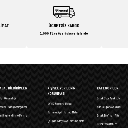
LİMAT
ÜCRETSİZ KARGO
1.000 TL ve üzeri alışverişlerde
ASAL BİLDİRİMLER
KİŞİSEL VERİLERİN
KATEGORİLER
KORUNMASI
ilgi Güvenliği
Erkek Spor Ayakkabı
KVKK Başvuru Metni
esafeli Satış Sözleşmesi
Kadın Spor Ayakkabı
Kamera Aydınlatma Metni
n Bilgilendirme Formu
Erkek Eşofman Altı
Çalışan Adayı Aydınlatma Metni
Erkek Sweatshirt