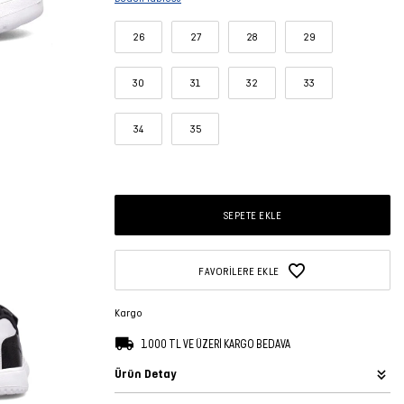
26
27
28
29
30
31
32
33
34
35
SEPETE EKLE
FAVORILERE EKLE
Kargo
1.000 TL VE ÜZERİ KARGO BEDAVA
Ürün Detay