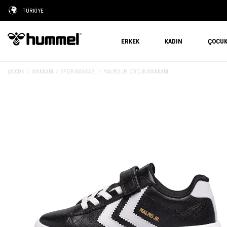
TÜRKİYE
ERKEK
KADIN
ÇOCU
ÇOCUK
AYAKKABI
SPOR AYAKKABI
MALMO JR. ÇOCUK AYAKKABI