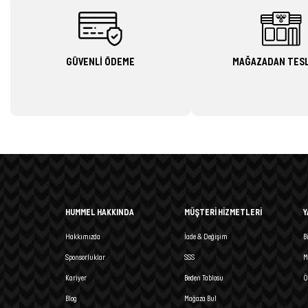
GÜVENLİ ÖDEME
MAĞAZADAN TES
HUMMEL HAKKINDA
MÜŞTERİ HİZMETLERİ
Y
Hakkımızda
İade & Değişim
B
Sponsorluklar
SSS
M
Kariyer
Beden Tablosu
Ö
Blog
Mağaza Bul