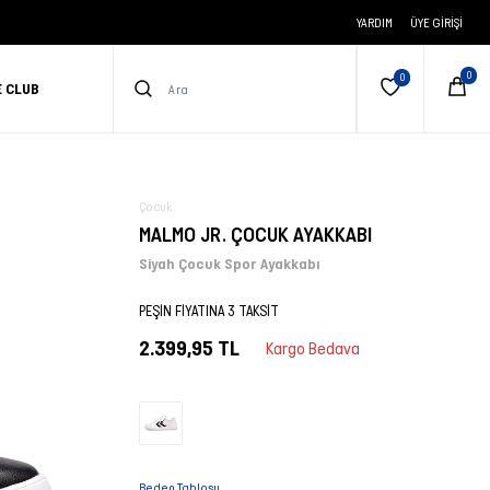
YARDIM
ÜYE GIRIŞI
E CLUB
Çocuk
MALMO JR. ÇOCUK AYAKKABI
Siyah Çocuk Spor Ayakkabı
PEŞİN FİYATINA 3 TAKSİT
2.399,95 TL
Kargo Bedava
Beden Tablosu