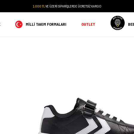
1.000 TL
VE ÜZERİ SİPARİŞLERDE ÜCRETSİZ KARGO
K
MILLI TAKIM FORMALARI
OUTLET
BE