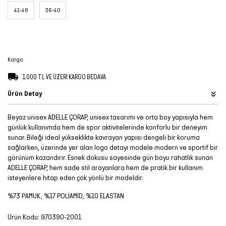
41-46
36-40
Şort
TÜM
ÜRÜNLER
Kargo
1.000 TL VE ÜZERİ KARGO BEDAVA
Ürün Detay
Beyaz unisex ADELLE ÇORAP, unisex tasarımı ve orta boy yapısıyla hem
günlük kullanımda hem de spor aktivitelerinde konforlu bir deneyim
sunar. Bileği ideal yükseklikte kavrayan yapısı dengeli bir koruma
sağlarken, üzerinde yer alan logo detayı modele modern ve sportif bir
görünüm kazandırır. Esnek dokusu sayesinde gün boyu rahatlık sunan
ADELLE ÇORAP, hem sade stil arayanlara hem de pratik bir kullanım
isteyenlere hitap eden çok yönlü bir modeldir.
%73 PAMUK, %17 POLİAMİD, %10 ELASTAN
Ürün Kodu:
970390-2001