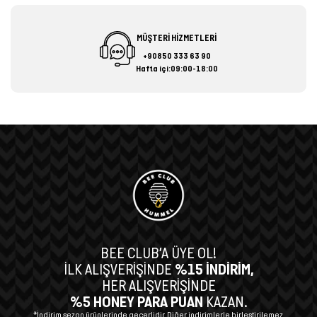
MÜŞTERİ HİZMETLERİ
+90850 333 63 90
Hafta içi:09:00-18:00
BEE CLUB’A ÜYE OL!
İLK ALIŞVERİŞİNDE
%15 İNDİRİM,
HER ALIŞVERİŞİNDE
%5 HONEY PARA PUAN
KAZAN.
*İndirim sezon ürünlerinde geçerlidir. Diğer indirimlerle birleştirilemez.