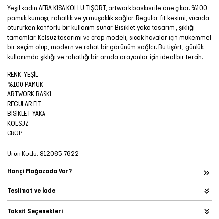
Yeşil kadın AFRA KISA KOLLU TİŞÖRT, artwork baskısı ile öne çıkar. %100
pamuk kumaşı, rahatlık ve yumuşaklık sağlar. Regular fit kesimi, vücuda
otururken konforlu bir kullanım sunar. Bisiklet yaka tasarımı, şıklığı
tamamlar. Kolsuz tasarımı ve crop modeli, sıcak havalar için mükemmel
bir seçim olup, modern ve rahat bir görünüm sağlar. Bu tişört, günlük
kullanımda şıklığı ve rahatlığı bir arada arayanlar için ideal bir tercih.
RENK: YEŞİL
%100 PAMUK
ARTWORK BASKI
REGULAR FIT
BİSİKLET YAKA
KOLSUZ
CROP
Ürün Kodu:
912065-7622
Hangi Mağazada Var?
Teslimat ve İade
Taksit Seçenekleri