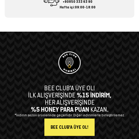
+90850 333 63 90
Hafta içi:09:00-18:00
BEE CLUB’A ÜYE OL!
İLK ALIŞVERİŞİNDE
%15 İNDİRİM,
HER ALIŞVERİŞİNDE
%5 HONEY PARA PUAN
KAZAN.
*İndirim sezon ürünlerinde geçerlidir. Diğer indirimlerle birleştirilemez.
BEE CLUB'A ÜYE OL!