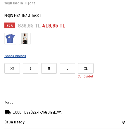
Yeşil Kadın Tişört
Şort
PEŞİN FİYATINA 3 TAKSİT
TÜM
839,95 TL
419,95 TL
-50 %
ÜRÜNLER
Beden Tablosu
XS
S
M
L
XL
Son 3 Adet
Kargo
1.000 TL VE ÜZERİ KARGO BEDAVA
Ürün Detay