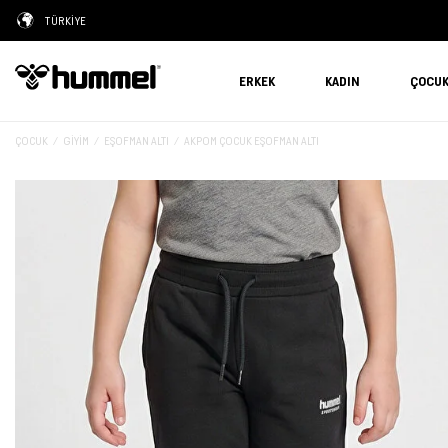
TÜRKİYE
ERKEK
KADIN
ÇOCU
ÇOCUK
GIYIM
EŞOFMAN ALTI
AKPOM ÇOCUK EŞOFMAN ALTI