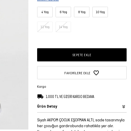
4 Yaş
6 Yaş
8 Yaş
10 Yaş
12 Yaş
14 Yaş
SEPETE EKLE
FAVORILERE EKLE
Kargo
1.000 TL VE ÜZERİ KARGO BEDAVA
Ürün Detay
Siyah AKPOM ÇOCUK EŞOFMAN ALTI, sade tasarımıyla
her çocuğun gardırobunda rahatlıkla yer alır.