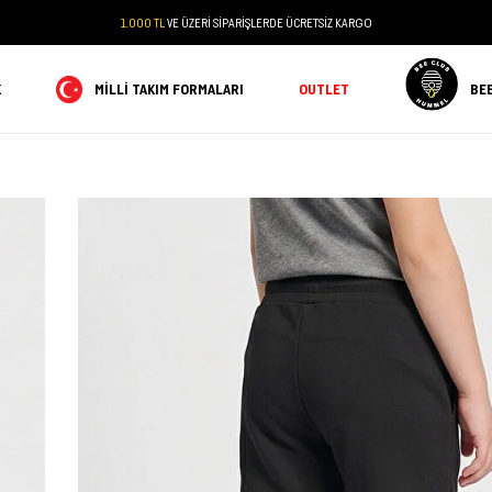
1.000 TL
VE ÜZERİ SİPARİŞLERDE ÜCRETSİZ KARGO
K
MILLI TAKIM FORMALARI
OUTLET
BE