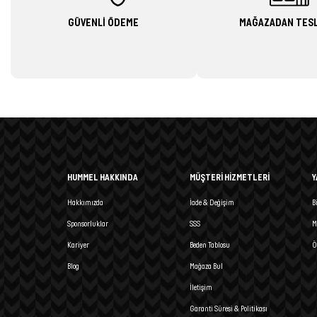
GÜVENLİ ÖDEME
MAĞAZADAN TES
HUMMEL HAKKINDA
MÜŞTERİ HİZMETLERİ
Y
Hakkımızda
İade & Değişim
B
Sponsorluklar
SSS
M
Kariyer
Beden Tablosu
Ö
Blog
Mağaza Bul
İletişim
Garanti Süresi & Politikası