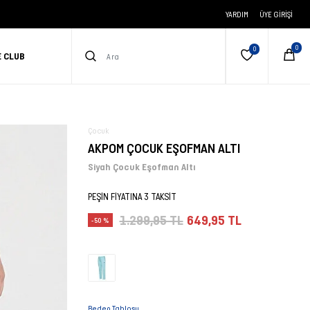
YARDIM
ÜYE GIRIŞI
E CLUB
Çocuk
AKPOM ÇOCUK EŞOFMAN ALTI
Siyah Çocuk Eşofman Altı
PEŞİN FİYATINA 3 TAKSİT
1.299,95 TL
649,95 TL
-50 %
Beden Tablosu