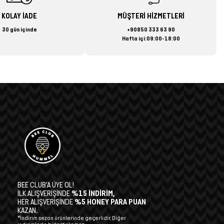
KOLAY İADE
MÜŞTERİ HİZMETLERİ
30 gün içinde
+90850 333 63 90
Hafta içi:09:00-18:00
BEE CLUB’A ÜYE OL!
İLK ALIŞVERİŞİNDE
%15 İNDİRİM,
HER ALIŞVERİŞİNDE
%5 HONEY PARA PUAN
KAZAN.
*İndirim sezon ürünlerinde geçerlidir. Diğer