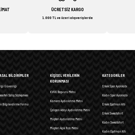
LİMAT
ÜCRETSİZ KARGO
1.000 TL ve üzeri alışverişlerde
ASAL BİLDİRİMLER
KİŞİSEL VERİLERİN
KATEGORİLER
KORUNMASI
ilgi Güvenliği
Erkek Spor Ayakkabı
KVKK Başvuru Metni
esafeli Satış Sözleşmesi
Kadın Spor Ayakkabı
Kamera Aydınlatma Metni
n Bilgilendirme Formu
Erkek Eşofman Altı
Çalışan Adayı Aydınlatma Metni
Erkek Sweatshirt
Müşteri Aydınlatma Metni
Kadın Sweatshirt
Müşteri Açık Rıza Metni
Kadın Eşofman Altı