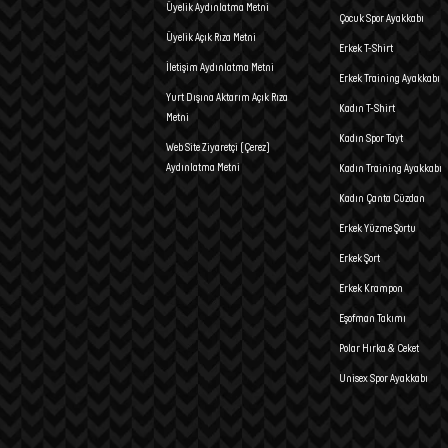
Üyelik Aydınlatma Metni
Çocuk Spor Ayakkabı
Üyelik Açık Rıza Metni
Erkek T-Shirt
İletişim Aydınlatma Metni
Erkek Training Ayakkabı
Yurt Dışına Aktarım Açık Rıza
Kadın T-Shirt
Metni
Kadın Spor Tayt
Web Site Ziyaretçi (Çerez)
Aydınlatma Metni
Kadın Training Ayakkabı
Kadın Çanta Cüzdan
Erkek Yüzme Şortu
Erkek Şort
Erkek Krampon
Eşofman Takımı
Polar Hırka & Ceket
Unisex Spor Ayakkabı