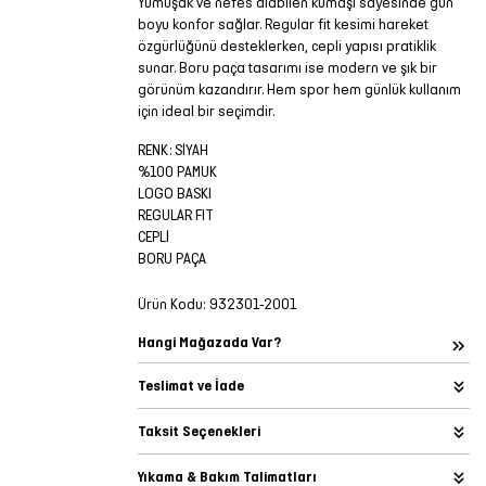
Yumuşak ve nefes alabilen kumaşı sayesinde gün
boyu konfor sağlar. Regular fit kesimi hareket
özgürlüğünü desteklerken, cepli yapısı pratiklik
sunar. Boru paça tasarımı ise modern ve şık bir
görünüm kazandırır. Hem spor hem günlük kullanım
için ideal bir seçimdir.
RENK: SİYAH
%100 PAMUK
LOGO BASKI
REGULAR FIT
CEPLİ
BORU PAÇA
Ürün Kodu:
932301-2001
Hangi Mağazada Var?
Teslimat ve İade
Taksit Seçenekleri
Yıkama & Bakım Talimatları