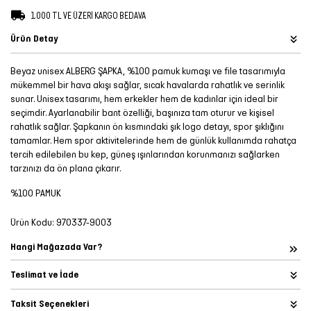
Şort
1.000 TL VE ÜZERİ KARGO BEDAVA
Ürün Detay
TÜM
ÜRÜNLER
Beyaz unisex ALBERG ŞAPKA, %100 pamuk kumaşı ve file tasarımıyla
mükemmel bir hava akışı sağlar, sıcak havalarda rahatlık ve serinlik
sunar. Unisex tasarımı, hem erkekler hem de kadınlar için ideal bir
seçimdir. Ayarlanabilir bant özelliği, başınıza tam oturur ve kişisel
rahatlık sağlar. Şapkanın ön kısmındaki şık logo detayı, spor şıklığını
tamamlar. Hem spor aktivitelerinde hem de günlük kullanımda rahatça
tercih edilebilen bu kep, güneş ışınlarından korunmanızı sağlarken
tarzınızı da ön plana çıkarır.
%100 PAMUK
Ürün Kodu:
970337-9003
Hangi Mağazada Var?
Teslimat ve İade
Taksit Seçenekleri