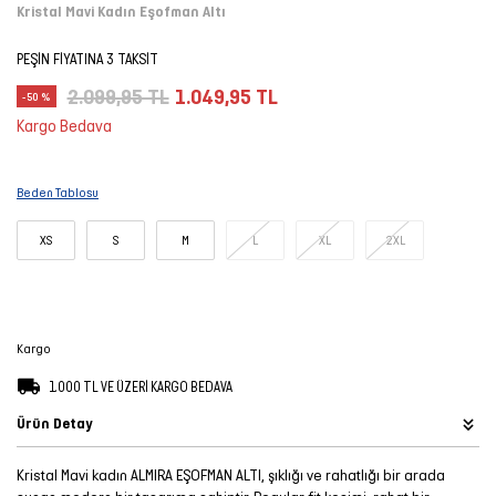
Kristal Mavi Kadın Eşofman Altı
Şort
PEŞİN FİYATINA 3 TAKSİT
TÜM
2.099,95 TL
1.049,95 TL
-50 %
ÜRÜNLER
Kargo Bedava
Beden Tablosu
XS
S
M
L
XL
2XL
Kargo
1.000 TL VE ÜZERİ KARGO BEDAVA
Ürün Detay
Kristal Mavi kadın ALMIRA EŞOFMAN ALTI, şıklığı ve rahatlığı bir arada