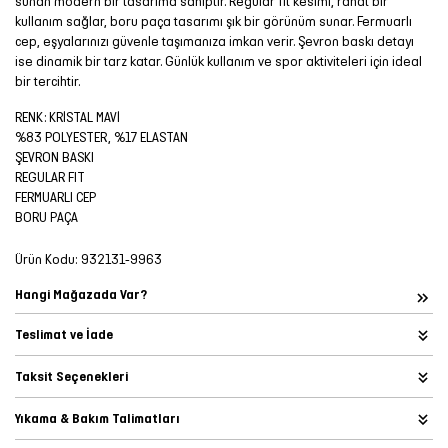
sunan modern bir tasarıma sahiptir. Regular fit kesimi, rahat bir
kullanım sağlar, boru paça tasarımı şık bir görünüm sunar. Fermuarlı
cep, eşyalarınızı güvenle taşımanıza imkan verir. Şevron baskı detayı
ise dinamik bir tarz katar. Günlük kullanım ve spor aktiviteleri için ideal
bir tercihtir.
RENK: KRİSTAL MAVİ
%83 POLYESTER, %17 ELASTAN
ŞEVRON BASKI
REGULAR FIT
FERMUARLI CEP
BORU PAÇA
Ürün Kodu:
932131-9963
Hangi Mağazada Var?
Teslimat ve İade
Taksit Seçenekleri
Yıkama & Bakım Talimatları