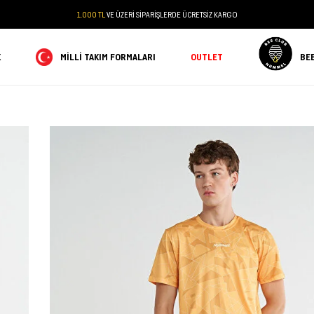
1.000 TL
VE ÜZERİ SİPARİŞLERDE ÜCRETSİZ KARGO
K
MILLI TAKIM FORMALARI
OUTLET
BE