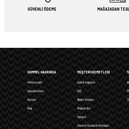
GÜVENLİ ÖDEME
MAĞAZADAN TES
HUMMEL HAKKINDA
MÜŞTERİ HİZMETLERİ
Y
Hakkımızda
İade & Değişim
B
Sponsorluklar
SSS
M
Kariyer
Beden Tablosu
Ö
Blog
Mağaza Bul
İletişim
Garanti Süresi & Politikası