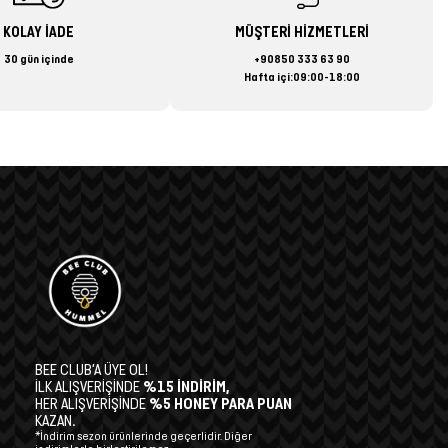
KOLAY İADE
MÜŞTERİ HİZMETLERİ
30 gün içinde
+90850 333 63 90
Hafta içi:09:00-18:00
BEE CLUB’A ÜYE OL!
İLK ALIŞVERİŞİNDE
%15 İNDİRİM,
HER ALIŞVERİŞİNDE
%5 HONEY PARA PUAN
KAZAN.
*İndirim sezon ürünlerinde geçerlidir. Diğer