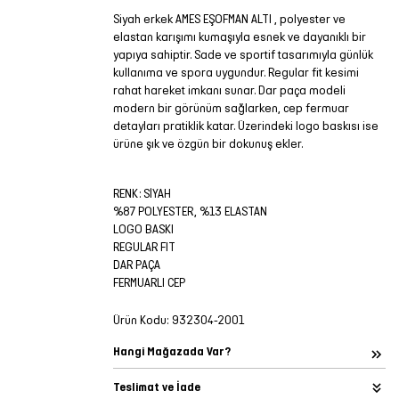
Siyah erkek AMES EŞOFMAN ALTI , polyester ve
elastan karışımı kumaşıyla esnek ve dayanıklı bir
yapıya sahiptir. Sade ve sportif tasarımıyla günlük
kullanıma ve spora uygundur. Regular fit kesimi
rahat hareket imkanı sunar. Dar paça modeli
modern bir görünüm sağlarken, cep fermuar
detayları pratiklik katar. Üzerindeki logo baskısı ise
ürüne şık ve özgün bir dokunuş ekler.
RENK: SİYAH
%87 POLYESTER, %13 ELASTAN
LOGO BASKI
REGULAR FIT
DAR PAÇA
FERMUARLI CEP
Ürün Kodu:
932304-2001
Hangi Mağazada Var?
Teslimat ve İade