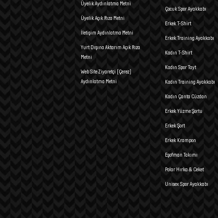
Üyelik Aydınlatma Metni
Çocuk Spor Ayakkabı
Üyelik Açık Rıza Metni
Erkek T-Shirt
İletişim Aydınlatma Metni
Erkek Training Ayakkabı
Yurt Dışına Aktarım Açık Rıza
Kadın T-Shirt
Metni
Kadın Spor Tayt
Web Site Ziyaretçi (Çerez)
Aydınlatma Metni
Kadın Training Ayakkabı
Kadın Çanta Cüzdan
Erkek Yüzme Şortu
Erkek Şort
Erkek Krampon
Eşofman Takımı
Polar Hırka & Ceket
Unisex Spor Ayakkabı