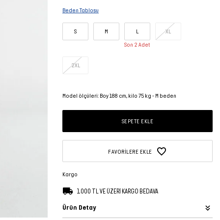
Beden Tablosu
S
M
L
XL
Son 2 Adet
2XL
Model ölçüleri: Boy 188 cm, kilo 75 kg - M beden
SEPETE EKLE
FAVORILERE EKLE
Kargo
1.000 TL VE ÜZERİ KARGO BEDAVA
Ürün Detay