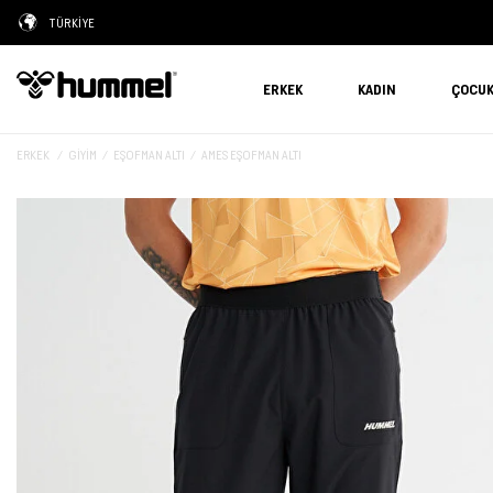
TÜRKİYE
ERKEK
KADIN
ÇOCU
ERKEK
GIYIM
EŞOFMAN ALTI
AMES EŞOFMAN ALTI