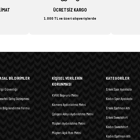
LİMAT
ÜCRETSİZ KARGO
1.000 TL ve üzeri alışverişlerde
ASAL BİLDİRİMLER
KİŞİSEL VERİLERİN
KATEGORİLER
KORUNMASI
ilgi Güvenliği
Erkek Spor Ayakkabı
KVKK Başvuru Metni
esafeli Satış Sözleşmesi
Kadın Spor Ayakkabı
Kamera Aydınlatma Metni
n Bilgilendirme Formu
Erkek Eşofman Altı
Çalışan Adayı Aydınlatma Metni
Erkek Sweatshirt
Müşteri Aydınlatma Metni
Kadın Sweatshirt
Müşteri Açık Rıza Metni
Kadın Eşofman Altı