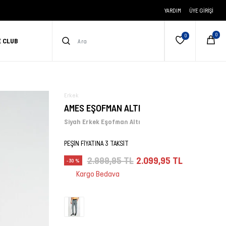
YARDIM
ÜYE GIRIŞI
E CLUB
Erkek
AMES EŞOFMAN ALTI
Siyah Erkek Eşofman Altı
PEŞİN FİYATINA 3 TAKSİT
2.999,95 TL
2.099,95 TL
-30 %
Kargo Bedava