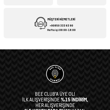
MÜŞTERİ HİZMETLERİ
+90850 333 63 90
Hafta içi:09:00-18:00
BEE CLUB’A ÜYE OL!
İLK ALIŞVERİŞİNDE
%15 İNDİRİM,
HER ALIŞVERİŞİNDE