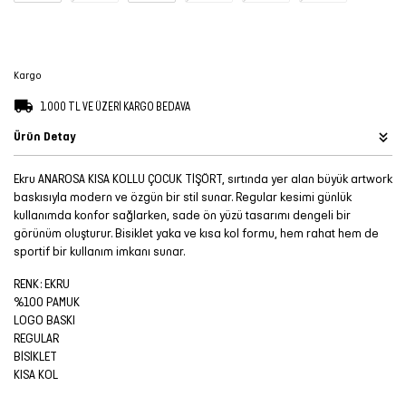
Şort
TÜM
Kargo
ÜRÜNLER
1.000 TL VE ÜZERİ KARGO BEDAVA
Ürün Detay
Ekru ANAROSA KISA KOLLU ÇOCUK TİŞÖRT, sırtında yer alan büyük artwork
baskısıyla modern ve özgün bir stil sunar. Regular kesimi günlük
kullanımda konfor sağlarken, sade ön yüzü tasarımı dengeli bir
görünüm oluşturur. Bisiklet yaka ve kısa kol formu, hem rahat hem de
sportif bir kullanım imkanı sunar.
RENK: EKRU
%100 PAMUK
LOGO BASKI
REGULAR
BİSİKLET
KISA KOL