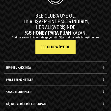
BEE CLUB’A ÜYE OL!
İLK ALIŞVERİŞİNDE
%15 İNDİRİM,
HER ALIŞVERİŞİNDE
%5 HONEY PARA PUAN
KAZAN.
*İndirim sezon ürünlerinde geçerlidir. Diğer indirimlerle birleştirilemez.
BEE CLUB'A ÜYE OL!
HUMMEL HAKKINDA
MÜŞTERİ HİZMETLERİ
YASAL BİLDİRİMLER
KİŞİSEL VERİLERİN KORUNMASI