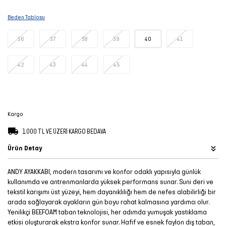
Şort
Beden Tablosu
TÜM
36
37
38
39
40
41
ÜRÜNLER
42
43
44
45
Kargo
1.000 TL VE ÜZERİ KARGO BEDAVA
Ürün Detay
ANDY AYAKKABI, modern tasarımı ve konfor odaklı yapısıyla günlük
kullanımda ve antrenmanlarda yüksek performans sunar. Suni deri ve
tekstil karışımı üst yüzeyi, hem dayanıklılığı hem de nefes alabilirliği bir
arada sağlayarak ayakların gün boyu rahat kalmasına yardımcı olur.
Yenilikçi BEEFOAM taban teknolojisi, her adımda yumuşak yastıklama
etkisi oluşturarak ekstra konfor sunar. Hafif ve esnek faylon dış taban,