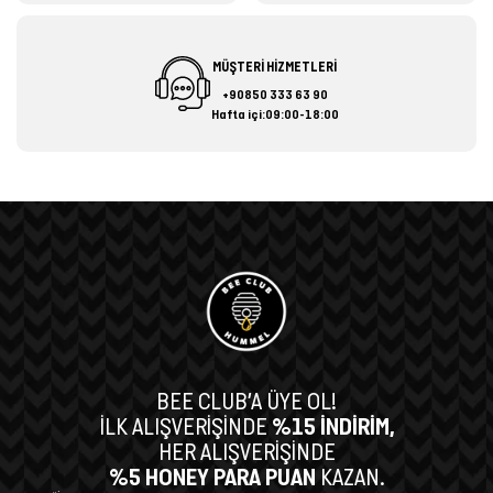
MÜŞTERİ HİZMETLERİ
+90850 333 63 90
Hafta içi:09:00-18:00
BEE CLUB’A ÜYE OL!
İLK ALIŞVERİŞİNDE
%15 İNDİRİM,
HER ALIŞVERİŞİNDE
%5 HONEY PARA PUAN
KAZAN.