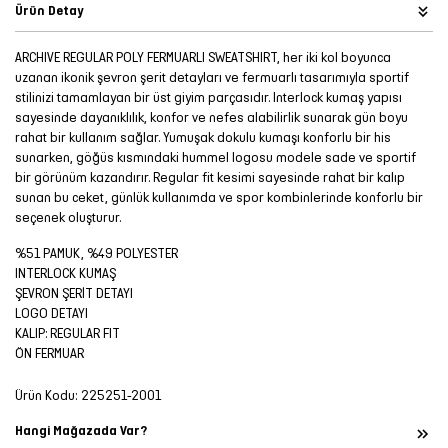
Ürün Detay
ARCHIVE REGULAR POLY FERMUARLI SWEATSHIRT, her iki kol boyunca
uzanan ikonik şevron şerit detayları ve fermuarlı tasarımıyla sportif
stilinizi tamamlayan bir üst giyim parçasıdır. Interlock kumaş yapısı
sayesinde dayanıklılık, konfor ve nefes alabilirlik sunarak gün boyu
rahat bir kullanım sağlar. Yumuşak dokulu kumaşı konforlu bir his
sunarken, göğüs kısmındaki hummel logosu modele sade ve sportif
bir görünüm kazandırır. Regular fit kesimi sayesinde rahat bir kalıp
sunan bu ceket, günlük kullanımda ve spor kombinlerinde konforlu bir
seçenek oluşturur.
%51 PAMUK, %49 POLYESTER
INTERLOCK KUMAŞ
ŞEVRON ŞERİT DETAYI
LOGO DETAYI
KALIP: REGULAR FIT
ÖN FERMUAR
Ürün Kodu:
225251-2001
Hangi Mağazada Var?