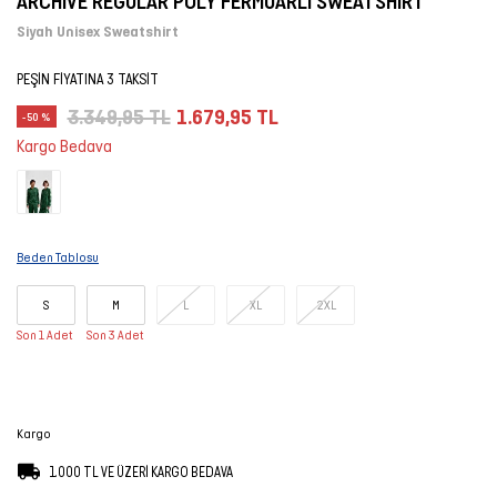
ARCHIVE REGULAR POLY FERMUARLI SWEATSHIRT
Şort
Siyah Unisex Sweatshirt
PEŞİN FİYATINA 3 TAKSİT
TÜM
ÜRÜNLER
3.349,95 TL
1.679,95 TL
-50 %
Kargo Bedava
Beden Tablosu
S
M
L
XL
2XL
Son 1 Adet
Son 3 Adet
Kargo
1.000 TL VE ÜZERİ KARGO BEDAVA