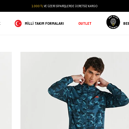
PEŞİN FİYATINA 3 TAKSİT
K
MILLI TAKIM FORMALARI
OUTLET
BE