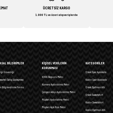
LİMAT
ÜCRETSİZ KARGO
1.000 TL ve üzeri alışverişlerde
ASAL BİLDİRİMLER
KİŞİSEL VERİLERİN
KATEGORİLER
KORUNMASI
ilgi Güvenliği
Erkek Spor Ayakkabı
KVKK Başvuru Metni
esafeli Satış Sözleşmesi
Kadın Spor Ayakkabı
Kamera Aydınlatma Metni
n Bilgilendirme Formu
Erkek Eşofman Altı
Çalışan Adayı Aydınlatma Metni
Erkek Sweatshirt
Müşteri Aydınlatma Metni
Kadın Sweatshirt
Müşteri Açık Rıza Metni
Kadın Eşofman Altı