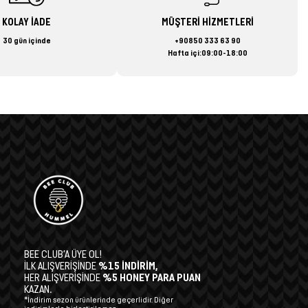
KOLAY İADE
MÜŞTERİ HİZMETLERİ
30 gün içinde
+90850 333 63 90
Hafta içi:09:00-18:00
BEE CLUB’A ÜYE OL!
İLK ALIŞVERİŞİNDE
%15 İNDİRİM,
HER ALIŞVERİŞİNDE
%5 HONEY PARA PUAN
KAZAN.
*İndirim sezon ürünlerinde geçerlidir. Diğer