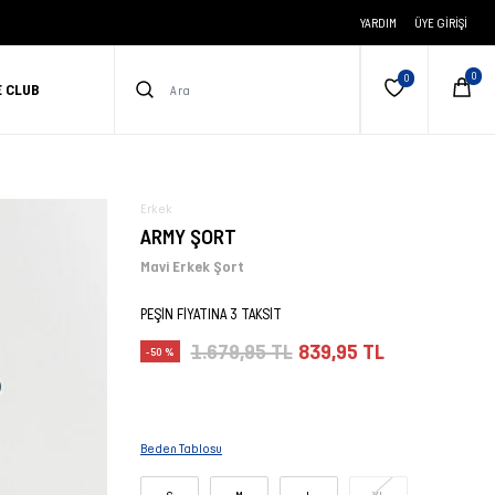
YARDIM
ÜYE GIRIŞI
E CLUB
Erkek
ARMY ŞORT
Mavi Erkek Şort
PEŞİN FİYATINA 3 TAKSİT
1.679,95 TL
839,95 TL
-50 %
Beden Tablosu