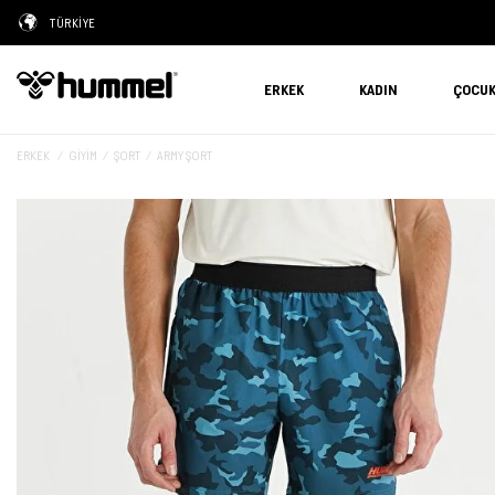
TÜRKİYE
ERKEK
KADIN
ÇOCU
ERKEK
GIYIM
ŞORT
ARMY ŞORT