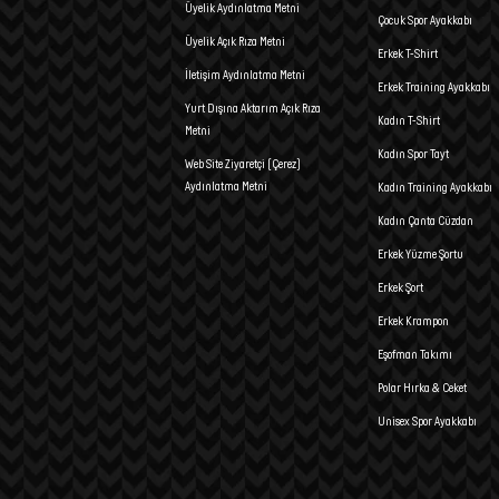
Üyelik Aydınlatma Metni
Çocuk Spor Ayakkabı
Üyelik Açık Rıza Metni
Erkek T-Shirt
İletişim Aydınlatma Metni
Erkek Training Ayakkabı
Yurt Dışına Aktarım Açık Rıza
Kadın T-Shirt
Metni
Kadın Spor Tayt
Web Site Ziyaretçi (Çerez)
Aydınlatma Metni
Kadın Training Ayakkabı
Kadın Çanta Cüzdan
Erkek Yüzme Şortu
Erkek Şort
Erkek Krampon
Eşofman Takımı
Polar Hırka & Ceket
Unisex Spor Ayakkabı