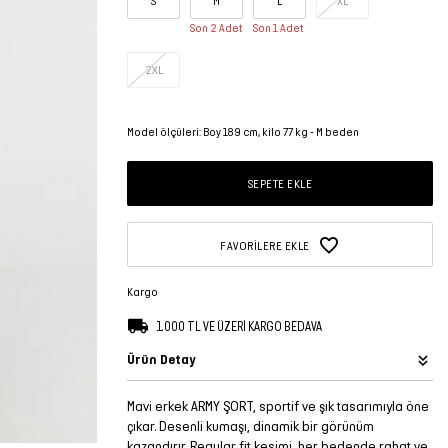
S
M
L
XL
Son 2 Adet
Son 1 Adet
2XL
Model ölçüleri: Boy 189 cm, kilo 77 kg - M beden
SEPETE EKLE
FAVORILERE EKLE
Kargo
1.000 TL VE ÜZERİ KARGO BEDAVA
Ürün Detay
Mavi erkek ARMY ŞORT, sportif ve şık tasarımıyla öne
çıkar. Desenli kumaşı, dinamik bir görünüm
kazandırır. Regular fit kesimi, her bedende rahat ve