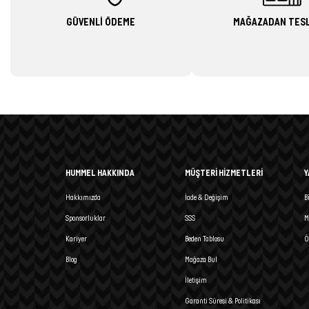
GÜVENLİ ÖDEME
MAĞAZADAN TES
HUMMEL HAKKINDA
MÜŞTERİ HİZMETLERİ
Y
Hakkımızda
İade & Değişim
B
Sponsorluklar
SSS
M
Kariyer
Beden Tablosu
Ö
Blog
Mağaza Bul
İletişim
Garanti Süresi & Politikası