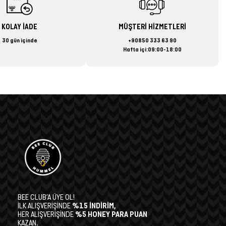
KOLAY İADE
MÜŞTERİ HİZMETLERİ
30 gün içinde
+90850 333 63 90
Hafta içi:09:00-18:00
BEE CLUB’A ÜYE OL!
İLK ALIŞVERİŞİNDE
%15 İNDİRİM,
HER ALIŞVERİŞİNDE
%5 HONEY PARA PUAN
KAZAN.