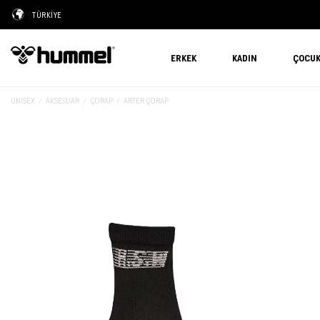
TÜRKİYE
ERKEK
KADIN
ÇOCU
UNISEX
AKSESUAR
ÇORAP
ARTER ÇORAP