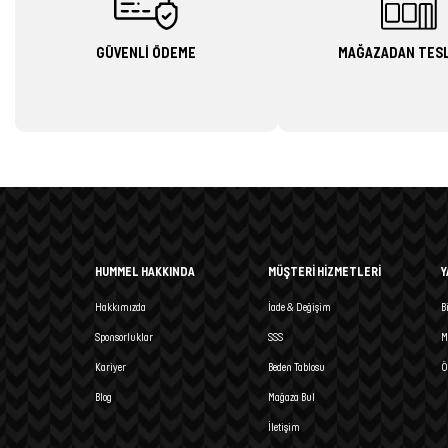
GÜVENLİ ÖDEME
MAĞAZADAN TES
HUMMEL HAKKINDA
MÜŞTERİ HİZMETLERİ
Y
Hakkımızda
İade & Değişim
B
Sponsorluklar
SSS
M
Kariyer
Beden Tablosu
Ö
Blog
Mağaza Bul
İletişim