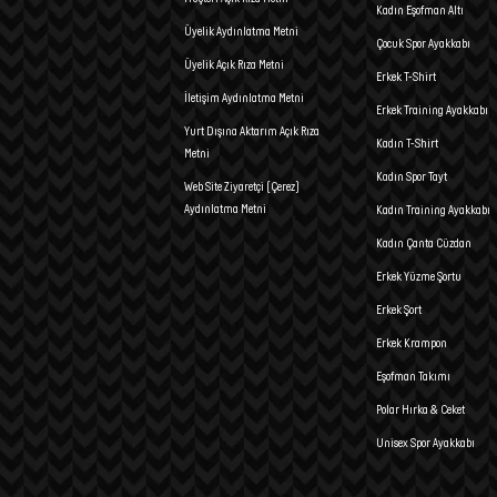
Kadın Eşofman Altı
Üyelik Aydınlatma Metni
Çocuk Spor Ayakkabı
Üyelik Açık Rıza Metni
Erkek T-Shirt
İletişim Aydınlatma Metni
Erkek Training Ayakkabı
Yurt Dışına Aktarım Açık Rıza
Kadın T-Shirt
Metni
Kadın Spor Tayt
Web Site Ziyaretçi (Çerez)
Aydınlatma Metni
Kadın Training Ayakkabı
Kadın Çanta Cüzdan
Erkek Yüzme Şortu
Erkek Şort
Erkek Krampon
Eşofman Takımı
Polar Hırka & Ceket
Unisex Spor Ayakkabı