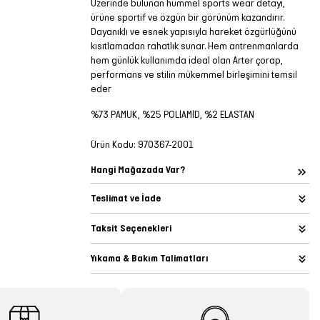
Üzerinde bulunan hummel sports wear detayı,
ürüne sportif ve özgün bir görünüm kazandırır.
Dayanıklı ve esnek yapısıyla hareket özgürlüğünü
kısıtlamadan rahatlık sunar. Hem antrenmanlarda
hem günlük kullanımda ideal olan Arter çorap,
performans ve stilin mükemmel birleşimini temsil
eder
%73 PAMUK, %25 POLİAMİD, %2 ELASTAN
Ürün Kodu:
970367-2001
Hangi Mağazada Var?
Teslimat ve İade
Taksit Seçenekleri
Yıkama & Bakım Talimatları