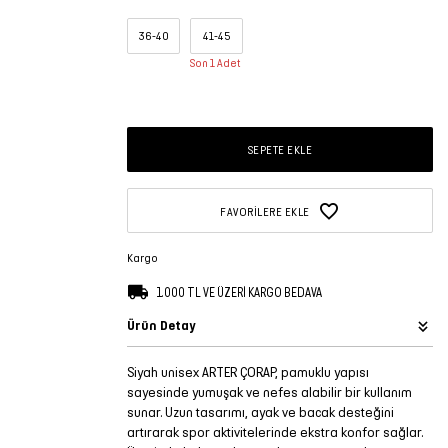
36-40
41-45
Son 1 Adet
SEPETE EKLE
FAVORILERE EKLE
Kargo
1.000 TL VE ÜZERİ KARGO BEDAVA
Ürün Detay
Siyah unisex ARTER ÇORAP, pamuklu yapısı
sayesinde yumuşak ve nefes alabilir bir kullanım
sunar. Uzun tasarımı, ayak ve bacak desteğini
artırarak spor aktivitelerinde ekstra konfor sağlar.