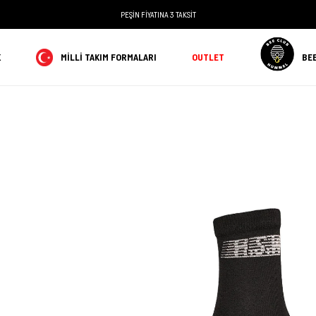
PEŞİN FİYATINA 3 TAKSİT
K
MILLI TAKIM FORMALARI
OUTLET
BE