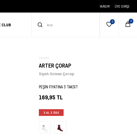
YARDIM
ÜYE GIRIŞI
E CLUB
Unisex
ARTER ÇORAP
Siyah Unisex Çorap
PEŞİN FİYATINA 3 TAKSİT
169,95 TL
3 AL 2 ÖDE