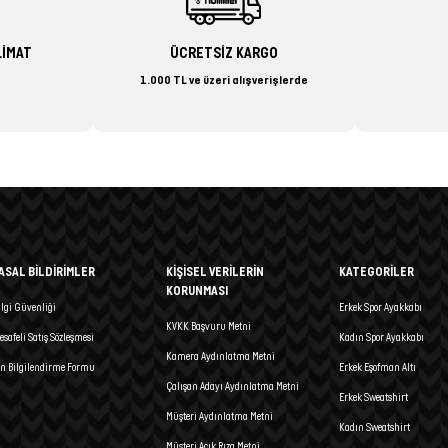
LİMAT
ÜCRETSİZ KARGO
1.000 TL ve üzeri alışverişlerde
ASAL BİLDİRİMLER
KİŞİSEL VERİLERİN
KATEGORİLER
KORUNMASI
ilgi Güvenliği
Erkek Spor Ayakkabı
KVKK Başvuru Metni
esafeli Satış Sözleşmesi
Kadın Spor Ayakkabı
Kamera Aydınlatma Metni
n Bilgilendirme Formu
Erkek Eşofman Altı
Çalışan Adayı Aydınlatma Metni
Erkek Sweatshirt
Müşteri Aydınlatma Metni
Kadın Sweatshirt
Müşteri Açık Rıza Metni