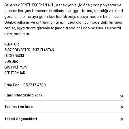
Gri erkek BENTH EŞOFMAN ALTI, esnek yapısıyla öne çıkan polyester ve
elastan karışımı kumaştan üretilmiştir. Jogger formu, rahatlığı ve trend
görünümü bir araya getirirken lastikli paça detayı modern bir stil sunar.
Günlük kullanım ve antrenmanlar için ideal olan bu modeldeki fermuarlı
cepler, eşyalarınızı güvenle taşımanızı sağlar. Logo baskısı ise sportif
tarzı tamamlar.
RENK: GRİ
%87 POLYESTER, %13 ELASTAN
LOGO BASKI
JOGGER
LASTİKLİ PAÇA
CEP FERMUAR
Ürün Kodu:
932313-7319
Hangi Mağazada Var?
Teslimat ve İade
Taksit Seçenekleri