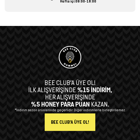
Hafta içi:09:00-18:00
BEE CLUB’A ÜYE OL!
İLK ALIŞVERİŞİNDE
%15 İNDİRİM,
HER ALIŞVERİŞİNDE
%5 HONEY PARA PUAN
KAZAN.
*İndirim sezon ürünlerinde geçerlidir. Diğer indirimlerle birleştirilemez.
BEE CLUB'A ÜYE OL!