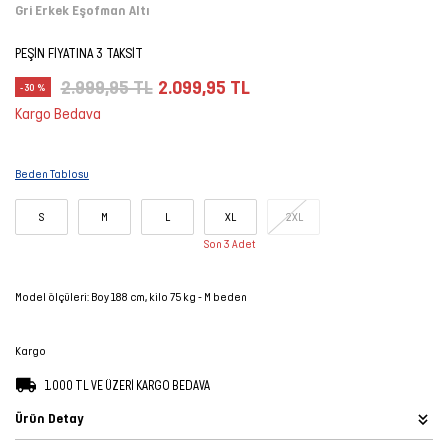
Gri Erkek Eşofman Altı
Şort
PEŞİN FİYATINA 3 TAKSİT
TÜM
2.999,95 TL
2.099,95 TL
-30 %
ÜRÜNLER
Kargo Bedava
Beden Tablosu
S
M
L
XL
2XL
Son 3 Adet
Model ölçüleri: Boy 188 cm, kilo 75 kg - M beden
Kargo
1.000 TL VE ÜZERİ KARGO BEDAVA
Ürün Detay