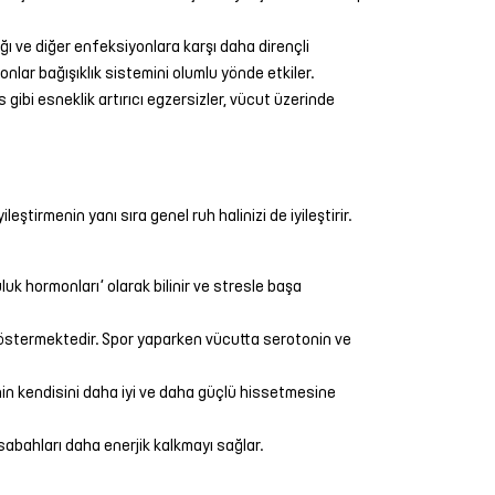
lığı ve diğer enfeksiyonlara karşı daha dirençli
nlar bağışıklık sistemini olumlu yönde etkiler.
 gibi esneklik artırıcı egzersizler, vücut üzerinde
eştirmenin yanı sıra genel ruh halinizi de iyileştirir.
luk hormonları’ olarak bilinir ve stresle başa
i göstermektedir. Spor yaparken vücutta serotonin ve
inin kendisini daha iyi ve daha güçlü hissetmesine
sabahları daha enerjik kalkmayı sağlar.