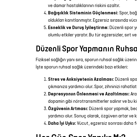
ve damar hastalıklarının riskini azaltır.
Bağışıklık Sisteminin Güçlenmesi:
Spor, bağı
oldukları kanıtlanmıştır. Egzersiz sırasında vüc
Esneklik ve Duruş İyileştirme:
Düzenli spor ya
olumlu etkiler yaratır. Bu tür egzersizler, sırt ve 
Düzenli Spor Yapmanın Ruhsal
Fiziksel sağlığın yanı sıra, sporun ruhsal sağlık üzerind
İşte sporun ruhsal sağlık üzerindeki bazı etkileri:
Stres ve Anksiyetenin Azalması:
Düzenli spor
çıkmanıza yardımcı olur. Spor, zihninizi rahatlat
Depresyonun Önlenmesi ve Azaltılması:
Ara
dopamin gibi nörotransmitterler salınır ve bu kimy
Özgüvenin Artması:
Düzenli spor yapmak, beden
yardımcı olur. Sonuç olarak, özgüven artar ve ki
Daha İyi Uyku:
Vücut, egzersiz sonrası daha faz