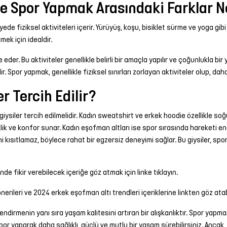
le Spor Yapmak Arasındaki Farklar N
de fiziksel aktiviteleri içerir. Yürüyüş, koşu, bisiklet sürme ve yoga gibi
mek için idealdir.
eder. Bu aktiviteler genellikle belirli bir amaçla yapılır ve çoğunlukla bir
. Spor yapmak, genellikle fiziksel sınırları zorlayan aktiviteler olup, daha 
r Tercih Edilir?
siler tercih edilmelidir.
Kadın sweatshirt
ve
erkek hoodie
özellikle soğ
klik ve konfor sunar.
Kadın eşofman altları
ise spor sırasında hareketi en
i kısıtlamaz, böylece rahat bir egzersiz deneyimi sağlar. Bu giysiler, spor
nde fikir verebilecek içeriğe göz atmak için linke tıklayın.
nerileri
ve
2024 erkek eşofman altı trendleri
içeriklerine linkten göz atabi
ndirmenin yanı sıra yaşam kalitesini artıran bir alışkanlıktır. Spor yapm
 spor yaparak daha sağlıklı, güçlü ve mutlu bir yaşam sürebilirsiniz. Anc