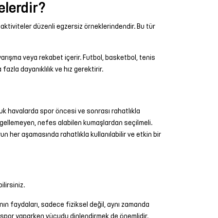
elerdir?
 aktiviteler düzenli egzersiz örneklerindendir. Bu tür
 yarışma veya rekabet içerir. Futbol, basketbol, tenis
fazla dayanıklılık ve hız gerektirir.
uk havalarda spor öncesi ve sonrası rahatlıkla
gellemeyen, nefes alabilen kumaşlardan seçilmeli.
un her aşamasında rahatlıkla kullanılabilir ve etkin bir
lirsiniz.
anın faydaları, sadece fiziksel değil, aynı zamanda
ak, spor yaparken vücudu dinlendirmek de önemlidir.