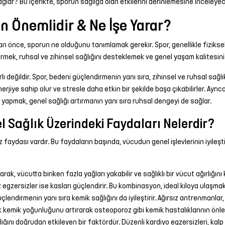
lar? Bu içerikte, sporun sağlığa olan etkilerini derinlemesine inceleyec
 Önemlidir & Ne İşe Yarar?
ce, sporun ne olduğunu tanımlamak gerekir. Spor, genellikle fiziksel akti
tirmek, ruhsal ve zihinsel sağlığını desteklemek ve genel yaşam kalitesini a
rlı değildir. Spor, bedeni güçlendirmenin yanı sıra, zihinsel ve ruhsal sağl
nerjiye sahip olur ve stresle daha etkin bir şekilde başa çıkabilirler. Ayrı
 yapmak, genel sağlığı artırmanın yanı sıra ruhsal dengeyi de sağlar.
l Sağlık Üzerindeki Faydaları Nelerdir?
faydası vardır. Bu faydaların başında, vücudun genel işlevlerinin iyileşti
ak, vücutta biriken fazla yağları yakabilir ve sağlıklı bir vücut ağırlığını 
sız egzersizler ise kasları güçlendirir. Bu kombinasyon, ideal kiloya ulaşma
lendirmenin yanı sıra kemik sağlığını da iyileştirir. Ağırsız antrenmanlar,
ak kemik yoğunluğunu artırarak osteoporoz gibi kemik hastalıklarının önl
ğını doğrudan etkileyen bir faktördür. Düzenli kardiyo egzersizleri, kalp atı