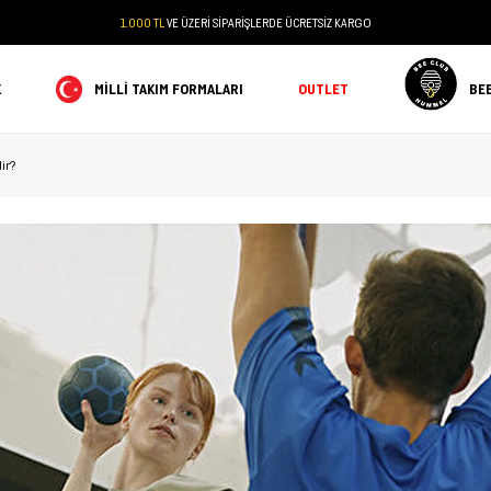
1.000 TL
VE ÜZERİ SİPARİŞLERDE ÜCRETSİZ KARGO
K
MILLI TAKIM FORMALARI
OUTLET
BE
ir?