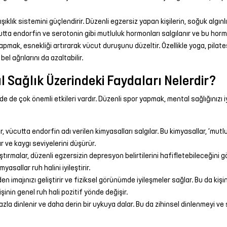
şıklık sistemini güçlendirir. Düzenli egzersiz yapan kişilerin, soğuk algın
utta endorfin ve serotonin gibi mutluluk hormonları salgılanır ve bu hormo
pmak, esnekliği artırarak vücut duruşunu düzeltir. Özellikle yoga, pilates
bel ağrılarını da azaltabilir.
 Sağlık Üzerindeki Faydaları Nelerdir?
e de çok önemli etkileri vardır. Düzenli spor yapmak, mental sağlığınızı iyil
, vücutta endorfin adı verilen kimyasalları salgılar. Bu kimyasallar, ‘mutlu
ır ve kaygı seviyelerini düşürür.
ştırmalar, düzenli egzersizin depresyon belirtilerini hafifletebileceğin
asallar ruh halini iyileştirir.
 imajınızı geliştirir ve fiziksel görünümde iyileşmeler sağlar. Bu da kiş
şinin genel ruh hali pozitif yönde değişir.
la dinlenir ve daha derin bir uykuya dalar. Bu da zihinsel dinlenmeyi ve 