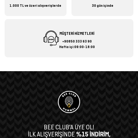
1.000 TL ve üzeri alışverişlerde
30 gün içinde
MÜŞTERİ HİZMETLERİ
+90850 333 63 90
Hafta içi:09:00-18:00
BEE CLUB’A ÜYE OL!
İLK ALIŞVERİŞİNDE
%15 İNDİRİM,