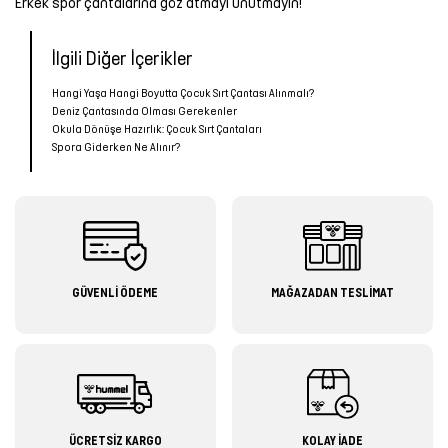
Erkek spor çantaları
na göz atmayı unutmayın!
İlgili Diğer İçerikler
Hangi Yaşa Hangi Boyutta Çocuk Sırt Çantası Alınmalı?
Deniz Çantasında Olması Gerekenler
Okula Dönüşe Hazırlık: Çocuk Sırt Çantaları
Spora Giderken Ne Alınır?
GÜVENLİ ÖDEME
MAĞAZADAN TESLİMAT
ÜCRETSİZ KARGO
KOLAY İADE