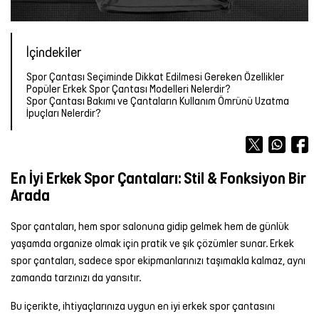
Forma
Atlet
Terlik
OUTLET
OUTLET
OUTLET
Bot &
&
Yağmurluk
TÜM
Kalemlik
TÜM
Outdoor
Sandalet
ÜRÜNLER
Atlet
Forma
ÜRÜNLER
İçindekiler
Tayt
Futbol
Spor Çantası Seçiminde Dikkat Edilmesi Gereken Özellikler
TÜM
TÜM
Şort
Aksesuarları
Mont &
Popüler Erkek Spor Çantası Modelleri Nelerdir?
ÜRÜNLER
ÜRÜNLER
Yelek
Tişört
Spor Çantası Bakımı ve Çantaların Kullanım Ömrünü Uzatma
İpuçları Nelerdir?
Yüzme
TÜM
Şortu
ÜRÜNLER
Yağmurluk
Atlet
Yağmurluk
Tayt
Şort
En İyi Erkek Spor Çantaları: Stil & Fonksiyon Bir
Arada
Mont &
Sporcu
Yüzme
Yelek
Sütyeni
Şortu
Spor çantaları, hem spor salonuna gidip gelmek hem de günlük
yaşamda organize olmak için pratik ve şık çözümler sunar. Erkek
spor çantaları, sadece spor ekipmanlarınızı taşımakla kalmaz, aynı
TÜM
Etek
TÜM
zamanda tarzınızı da yansıtır.
ÜRÜNLER
ÜRÜNLER
Elbise
Bu içerikte, ihtiyaçlarınıza uygun en iyi erkek spor çantasını