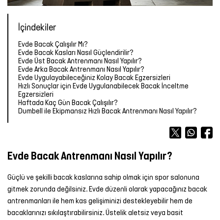
Forma
Atlet
Terlik
OUTLET
OUTLET
OUTLET
Bot &
&
Yağmurluk
TÜM
Kalemlik
TÜM
İçindekiler
Outdoor
Sandalet
ÜRÜNLER
Atlet
Forma
ÜRÜNLER
Tayt
Evde Bacak Çalışılır Mı?
Futbol
Evde Bacak Kasları Nasıl Güçlendirilir?
TÜM
TÜM
Şort
Aksesuarları
Mont &
Evde Üst Bacak Antrenmanı Nasıl Yapılır?
ÜRÜNLER
ÜRÜNLER
Yelek
Tişört
Evde Arka Bacak Antrenmanı Nasıl Yapılır?
Evde Uygulayabileceğiniz Kolay Bacak Egzersizleri
Yüzme
TÜM
Hızlı Sonuçlar için Evde Uygulanabilecek Bacak İnceltme
Şortu
ÜRÜNLER
Yağmurluk
Atlet
Egzersizleri
Haftada Kaç Gün Bacak Çalışılır?
Dumbell ile Ekipmansız Hızlı Bacak Antrenmanı Nasıl Yapılır?
Yağmurluk
Tayt
Şort
Mont &
Sporcu
Yüzme
Evde Bacak Antrenmanı Nasıl Yapılır?
Yelek
Sütyeni
Şortu
Güçlü ve şekilli bacak kaslarına sahip olmak için spor salonuna
TÜM
Etek
TÜM
gitmek zorunda değilsiniz. Evde düzenli olarak yapacağınız bacak
ÜRÜNLER
ÜRÜNLER
antrenmanları ile hem kas gelişiminizi destekleyebilir hem de
Elbise
bacaklarınızı sıkılaştırabilirsiniz. Üstelik aletsiz veya basit