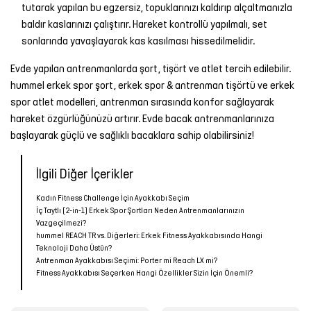
tutarak yapılan bu egzersiz, topuklarınızı kaldırıp alçaltmanızla
baldır kaslarınızı çalıştırır. Hareket kontrollü yapılmalı, set
sonlarında yavaşlayarak kas kasılması hissedilmelidir.
Evde yapılan antrenmanlarda şort, tişört ve atlet tercih edilebilir.
hummel
erkek spor şort
,
erkek spor & antrenman tişörtü
ve
erkek
spor atlet
modelleri, antrenman sırasında konfor sağlayarak
hareket özgürlüğünüzü artırır. Evde bacak antrenmanlarınıza
başlayarak güçlü ve sağlıklı bacaklara sahip olabilirsiniz!
İlgili Diğer İçerikler
Kadın Fitness Challenge İçin Ayakkabı Seçim
İç Taytlı (2-in-1) Erkek Spor Şortları Neden Antrenmanlarınızın
Vazgeçilmezi?
hummel REACH TR vs. Diğerleri: Erkek Fitness Ayakkabısında Hangi
Teknoloji Daha Üstün?
Antrenman Ayakkabısı Seçimi: Porter mi Reach LX mi?
Fitness Ayakkabısı Seçerken Hangi Özellikler Sizin İçin Önemli?