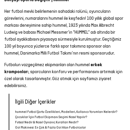
Her futbol mevki belirlemenin sahadaki rolünü, oyuncuların
görevlerini, numaralarını hummel ile keşfedin! 100 yıllık global spor
markası deneyimine sahip hummel, 1923 yılında Max Albrecht
Ludwig ve babası Michael Messmer’in “HUMMEL” adı altında bir
futbol ayakkabısını piyasaya sürmesiyle kurulmuştur. Geçtiğimiz
100 yıl boyunca yüzlerce farklı spor takımına sponsor olan
hummel, Danimarka Milli Futbol Takımı’nın resmi sponsorudur.
Futbolun vazgeçilmez ekipmanları olan hummel
erkek
kramponlar
ı, sporcuların konforu ve performansını artırmak için
özel olarak tasarlanmıştır. Göz atmak için sayfamızı ziyaret
edebilirsiniz.
İlgili Diğer İçerikler
hummel Futbol Şortu Özellikleri, Modelleri, Kullanıcı Yorumları Nelerdir?
Çocuklar İçin Futbol Ekipmanı Seçimi Nasıl Yapılır?
Futsal Nedir & Nasıl Oynanır, Kuralları Nedir?
Gol Makinesi: En Çok & Fazla Gol Atan Futbolcular