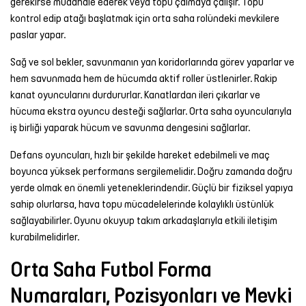
gerekirse müdahale ederek veya topu çalmaya çalışır. Topu
kontrol edip atağı başlatmak için orta saha rolündeki mevkilere
paslar yapar.
Sağ ve sol bekler, savunmanın yan koridorlarında görev yaparlar ve
hem savunmada hem de hücumda aktif roller üstlenirler. Rakip
kanat oyuncularını durdururlar. Kanatlardan ileri çıkarlar ve
hücuma ekstra oyuncu desteği sağlarlar. Orta saha oyuncularıyla
iş birliği yaparak hücum ve savunma dengesini sağlarlar.
Defans oyuncuları, hızlı bir şekilde hareket edebilmeli ve maç
boyunca yüksek performans sergilemelidir. Doğru zamanda doğru
yerde olmak en önemli yeteneklerindendir. Güçlü bir fiziksel yapıya
sahip olurlarsa, hava topu mücadelelerinde kolaylıklı üstünlük
sağlayabilirler. Oyunu okuyup takım arkadaşlarıyla etkili iletişim
kurabilmelidirler.
Orta Saha Futbol Forma
Numaraları, Pozisyonları ve Mevki