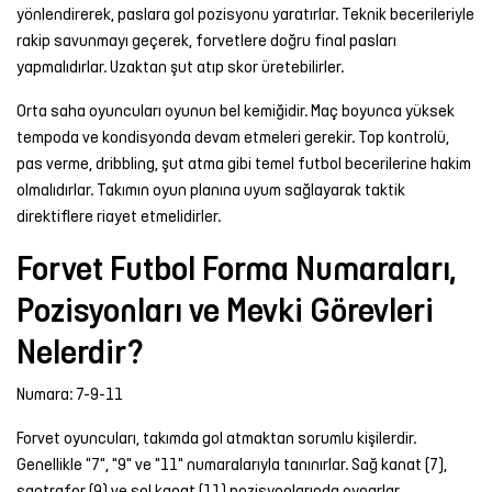
yönlendirerek, paslara gol pozisyonu yaratırlar. Teknik becerileriyle
rakip savunmayı geçerek, forvetlere doğru final pasları
yapmalıdırlar. Uzaktan şut atıp skor üretebilirler.
Orta saha oyuncuları oyunun bel kemiğidir. Maç boyunca yüksek
tempoda ve kondisyonda devam etmeleri gerekir. Top kontrolü,
pas verme, dribbling, şut atma gibi temel futbol becerilerine hakim
olmalıdırlar. Takımın oyun planına uyum sağlayarak taktik
direktiflere riayet etmelidirler.
Forvet Futbol Forma Numaraları,
Pozisyonları ve Mevki Görevleri
Nelerdir?
Numara: 7-9-11
Forvet oyuncuları, takımda gol atmaktan sorumlu kişilerdir.
Genellikle "7", "9" ve "11" numaralarıyla tanınırlar. Sağ kanat (7),
santrafor (9) ve sol kanat (11) pozisyonlarında oynarlar.