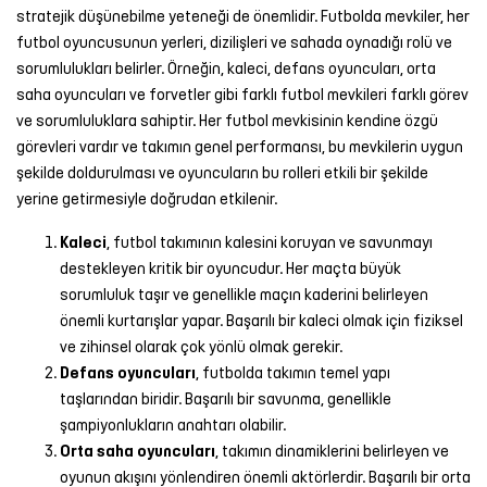
stratejik düşünebilme yeteneği de önemlidir. Futbolda mevkiler, her
futbol oyuncusunun yerleri, dizilişleri ve sahada oynadığı rolü ve
sorumlulukları belirler. Örneğin, kaleci, defans oyuncuları, orta
saha oyuncuları ve forvetler gibi farklı futbol mevkileri farklı görev
ve sorumluluklara sahiptir. Her futbol mevkisinin kendine özgü
görevleri vardır ve takımın genel performansı, bu mevkilerin uygun
şekilde doldurulması ve oyuncuların bu rolleri etkili bir şekilde
yerine getirmesiyle doğrudan etkilenir.
Kaleci
, futbol takımının kalesini koruyan ve savunmayı
destekleyen kritik bir oyuncudur. Her maçta büyük
sorumluluk taşır ve genellikle maçın kaderini belirleyen
önemli kurtarışlar yapar. Başarılı bir kaleci olmak için fiziksel
ve zihinsel olarak çok yönlü olmak gerekir.
Defans oyuncuları
, futbolda takımın temel yapı
taşlarından biridir. Başarılı bir savunma, genellikle
şampiyonlukların anahtarı olabilir.
Orta saha oyuncuları
, takımın dinamiklerini belirleyen ve
oyunun akışını yönlendiren önemli aktörlerdir. Başarılı bir orta