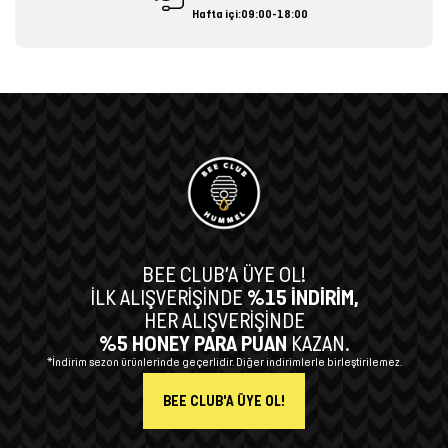
Hafta içi:09:00-18:00
BEE CLUB’A ÜYE OL!
İLK ALIŞVERİŞİNDE
%15 İNDİRİM,
HER ALIŞVERİŞİNDE
%5 HONEY PARA PUAN
KAZAN.
*İndirim sezon ürünlerinde geçerlidir. Diğer indirimlerle birleştirilemez.
BEE CLUB'A ÜYE OL!