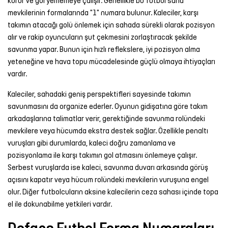
korur ve gol yememeye çalışır. Genellikle bu futbol saha
mevkilerinin formalarında "1" numara bulunur. Kaleciler, karşı
takımın atacağı golü önlemek için sahada sürekli olarak pozisyon
alır ve rakip oyuncuların şut çekmesini zorlaştıracak şekilde
savunma yapar. Bunun için hızlı reflekslere, iyi pozisyon alma
yeteneğine ve hava topu mücadelesinde güçlü olmaya ihtiyaçları
vardır.
Kaleciler, sahadaki geniş perspektifleri sayesinde takımın
savunmasını da organize ederler. Oyunun gidişatına göre takım
arkadaşlarına talimatlar verir, gerektiğinde savunma rolündeki
mevkilere veya hücumda ekstra destek sağlar. Özellikle penaltı
vuruşları gibi durumlarda, kaleci doğru zamanlama ve
pozisyonlama ile karşı takımın gol atmasını önlemeye çalışır.
Serbest vuruşlarda ise kaleci, savunma duvarı arkasında görüş
açısını kapatır veya hücum rolündeki mevkilerin vuruşuna engel
olur. Diğer futbolcuların aksine kalecilerin ceza sahası içinde topa
el ile dokunabilme yetkileri vardır.
Defans Futbol Forma Numaraları,