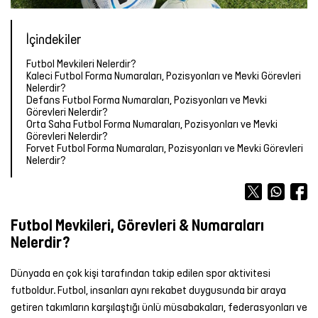
Forma
Atlet
Terlik
OUTLET
OUTLET
OUTLET
Bot &
&
Yağmurluk
TÜM
Kalemlik
TÜM
İçindekiler
Outdoor
Sandalet
ÜRÜNLER
Atlet
Forma
ÜRÜNLER
Tayt
Futbol Mevkileri Nelerdir?
Futbol
Kaleci Futbol Forma Numaraları, Pozisyonları ve Mevki Görevleri
TÜM
TÜM
Şort
Aksesuarları
Mont &
Nelerdir?
ÜRÜNLER
ÜRÜNLER
Yelek
Tişört
Defans Futbol Forma Numaraları, Pozisyonları ve Mevki
Görevleri Nelerdir?
Yüzme
TÜM
Orta Saha Futbol Forma Numaraları, Pozisyonları ve Mevki
Şortu
ÜRÜNLER
Yağmurluk
Atlet
Görevleri Nelerdir?
Forvet Futbol Forma Numaraları, Pozisyonları ve Mevki Görevleri
Nelerdir?
Yağmurluk
Tayt
Şort
Mont &
Sporcu
Yüzme
Futbol Mevkileri, Görevleri & Numaraları
Yelek
Sütyeni
Şortu
Nelerdir?
TÜM
Etek
TÜM
Dünyada en çok kişi tarafından takip edilen spor aktivitesi
ÜRÜNLER
ÜRÜNLER
futboldur. Futbol, insanları aynı rekabet duygusunda bir araya
Elbise
getiren takımların karşılaştığı ünlü müsabakaları, federasyonları ve