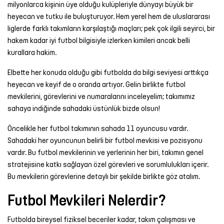
milyonlarca kişinin üye olduğu kulüpleriyle dünyayı büyük bir
Şort
heyecan ve tutku ile buluşturuyor. Hem yerel hem de uluslararası
liglerde farklı takımların karşılaştığı maçları; pek çok ilgili seyirci, bir
TÜM
hakem kadar iyi futbol bilgisiyle izlerken kimileri ancak belli
ÜRÜNLER
kurallara hakim.
Elbette her konuda olduğu gibi futbolda da bilgi seviyesi arttıkça
heyecan ve keyif de o oranda artıyor. Gelin birlikte futbol
mevkilerini, görevlerini ve numaralarını inceleyelim; takımımız
sahaya indiğinde sahadaki üstünlük bizde olsun!
Öncelikle her futbol takımının sahada 11 oyuncusu vardır.
Sahadaki her oyuncunun belirli bir futbol mevkisi ve pozisyonu
vardır. Bu futbol mevkilerinin ve yerlerinin her biri, takımın genel
stratejisine katkı sağlayan özel görevleri ve sorumlulukları içerir.
Bu mevkilerin görevlerine detaylı bir şekilde birlikte göz atalım.
Futbol Mevkileri Nelerdir?
Futbolda bireysel fiziksel beceriler kadar, takım çalışması ve