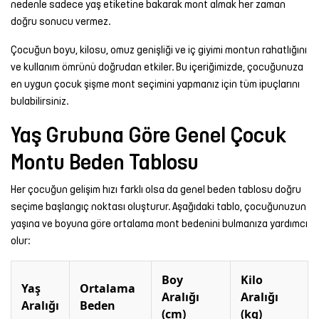
nedenle sadece yaş etiketine bakarak mont almak her zaman
Şort
doğru sonucu vermez.
Çocuğun boyu, kilosu, omuz genişliği ve iç giyimi montun rahatlığını
TÜM
ve kullanım ömrünü doğrudan etkiler. Bu içeriğimizde, çocuğunuza
ÜRÜNLER
en uygun çocuk şişme mont seçimini yapmanız için tüm ipuçlarını
bulabilirsiniz.
Yaş Grubuna Göre Genel Çocuk
Montu Beden Tablosu
Her çocuğun gelişim hızı farklı olsa da genel beden tablosu doğru
seçime başlangıç noktası oluşturur. Aşağıdaki tablo, çocuğunuzun
yaşına ve boyuna göre ortalama mont bedenini bulmanıza yardımcı
olur:
Boy
Kilo
Yaş
Ortalama
Aralığı
Aralığı
Aralığı
Beden
(cm)
(kg)