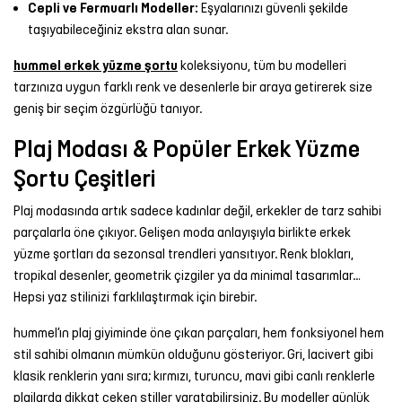
Cepli ve Fermuarlı Modeller:
Eşyalarınızı güvenli şekilde
taşıyabileceğiniz ekstra alan sunar.
hummel erkek yüzme şortu
koleksiyonu, tüm bu modelleri
tarzınıza uygun farklı renk ve desenlerle bir araya getirerek size
geniş bir seçim özgürlüğü tanıyor.
Plaj Modası & Popüler Erkek Yüzme
Şortu Çeşitleri
Plaj modasında artık sadece kadınlar değil, erkekler de tarz sahibi
parçalarla öne çıkıyor. Gelişen moda anlayışıyla birlikte erkek
yüzme şortları da sezonsal trendleri yansıtıyor. Renk blokları,
tropikal desenler, geometrik çizgiler ya da minimal tasarımlar…
Hepsi yaz stilinizi farklılaştırmak için birebir.
hummel’ın plaj giyiminde öne çıkan parçaları, hem fonksiyonel hem
stil sahibi olmanın mümkün olduğunu gösteriyor. Gri, lacivert gibi
klasik renklerin yanı sıra; kırmızı, turuncu, mavi gibi canlı renklerle
plajlarda dikkat çeken stiller yaratabilirsiniz. Bu modeller günlük