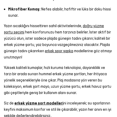
Mikrofiber Kumaş:
Nefes alabilir, hafiftir ve lüks bir doku hissi
sunar.
Yazın sıcaklığını hissettiren sahil aktivitelerinde,
doğru yüzme
şortu seçimi
hem konforunuzu hem tarzınızı belirler. İster aktif bir
yüzücü olun, ister sadece plajda güneşin tadını çıkarın; kaliteli bir
erkek yüzme şortu, yaz boyunca vazgeçilmeziniz olacaktır. Plajda
güneşin tadını çıkarırken
erkek spor şapka
modellerine göz atmayı
unutmayın!
Yüksek kaliteli kumaşlar, hızlı kuruma teknolojisi, dayanıklılık ve
tarzı bir arada sunan hummel erkek yüzme şortları, her ihtiyaca
yönelik seçenekleriyle öne çıkar. Plaj modasına yön veren bu
koleksiyon, erkek şort mayo, uzun yüzme şortu, erkek havuz şortu
gibi çeşitleriyle geniş bir kullanım alanı sunar.
Siz de
erkek yüzme şort modelleri
ni inceleyerek; su sporlarının
keyfini maksimum konfor ve stil ile çıkarabilir, yazın her anını en iyi
şekilde değerlendirebilirsiniz.