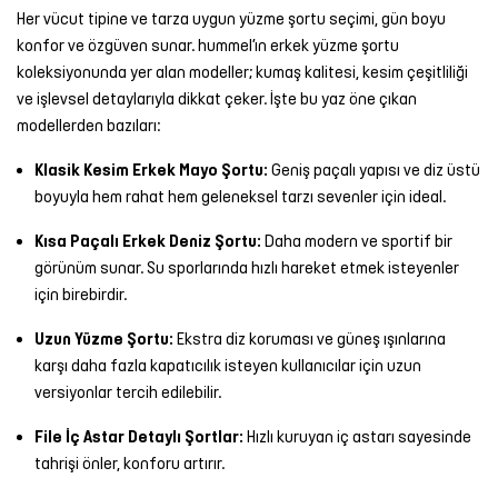
Her vücut tipine ve tarza uygun yüzme şortu seçimi, gün boyu
konfor ve özgüven sunar. hummel’ın erkek yüzme şortu
koleksiyonunda yer alan modeller; kumaş kalitesi, kesim çeşitliliği
ve işlevsel detaylarıyla dikkat çeker. İşte bu yaz öne çıkan
modellerden bazıları:
Klasik Kesim Erkek Mayo Şortu:
Geniş paçalı yapısı ve diz üstü
boyuyla hem rahat hem geleneksel tarzı sevenler için ideal.
Kısa Paçalı Erkek Deniz Şortu:
Daha modern ve sportif bir
görünüm sunar. Su sporlarında hızlı hareket etmek isteyenler
için birebirdir.
Uzun Yüzme Şortu:
Ekstra diz koruması ve güneş ışınlarına
karşı daha fazla kapatıcılık isteyen kullanıcılar için uzun
versiyonlar tercih edilebilir.
File İç Astar Detaylı Şortlar:
Hızlı kuruyan iç astarı sayesinde
tahrişi önler, konforu artırır.