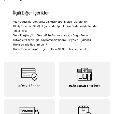
İlgili Diğer İçerikler
Yaz Modası: Nefes Alan Kadın Yazlık Spor Elbise Teknolojileri
Utility Glamour: Ofis Şıklığını Kadın Spor Elbise Modelleriyle Yeniden
Tanımlayın
Tenis Eteği mi, Şort Etek mi? Performansınız İçin Doğru Seçim
Sütyeniniz Esnekliğini Kaybetmesin: Sporcu Sütyenleri Çamaşır
Makinesinde Nasıl Yıkanır?
Hafta Sonu Turnuvaları İçin Pratik ve Şık Şort Etek Seçenekleri
GÜVENLİ ÖDEME
MAĞAZADAN TESLİMAT