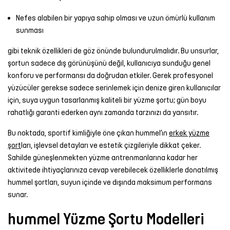
Şort
Nefes alabilen bir yapıya sahip olması ve uzun ömürlü kullanım
sunması
TÜM
ÜRÜNLER
gibi teknik özellikleri de göz önünde bulundurulmalıdır. Bu unsurlar,
şortun sadece dış görünüşünü değil, kullanıcıya sunduğu genel
konforu ve performansı da doğrudan etkiler. Gerek profesyonel
yüzücüler gerekse sadece serinlemek için denize giren kullanıcılar
için, suya uygun tasarlanmış kaliteli bir yüzme şortu; gün boyu
rahatlığı garanti ederken aynı zamanda tarzınızı da yansıtır.
Bu noktada, sportif kimliğiyle öne çıkan hummel’ın
erkek yüzme
şort
ları, işlevsel detayları ve estetik çizgileriyle dikkat çeker.
Sahilde güneşlenmekten yüzme antrenmanlarına kadar her
aktivitede ihtiyaçlarınıza cevap verebilecek özelliklerle donatılmış
hummel şortları, suyun içinde ve dışında maksimum performans
sunar.
hummel Yüzme Şortu Modelleri