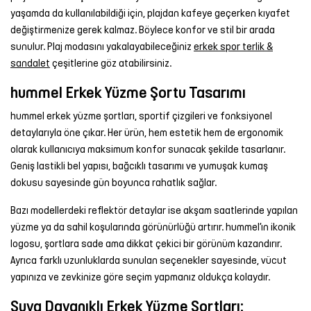
yaşamda da kullanılabildiği için, plajdan kafeye geçerken kıyafet
değiştirmenize gerek kalmaz. Böylece konfor ve stil bir arada
sunulur. Plaj modasını yakalayabileceğiniz
erkek spor terlik &
sandalet
çeşitlerine göz atabilirsiniz.
hummel Erkek Yüzme Şortu Tasarımı
hummel erkek yüzme şortları, sportif çizgileri ve fonksiyonel
detaylarıyla öne çıkar. Her ürün, hem estetik hem de ergonomik
olarak kullanıcıya maksimum konfor sunacak şekilde tasarlanır.
Geniş lastikli bel yapısı, bağcıklı tasarımı ve yumuşak kumaş
dokusu sayesinde gün boyunca rahatlık sağlar.
Bazı modellerdeki reflektör detaylar ise akşam saatlerinde yapılan
yüzme ya da sahil koşularında görünürlüğü artırır. hummel’ın ikonik
logosu, şortlara sade ama dikkat çekici bir görünüm kazandırır.
Ayrıca farklı uzunluklarda sunulan seçenekler sayesinde, vücut
yapınıza ve zevkinize göre seçim yapmanız oldukça kolaydır.
Suya Dayanıklı Erkek Yüzme Şortları: