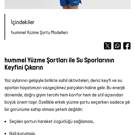
Forma
Atlet
Terlik
OUTLET
OUTLET
OUTLET
Bot &
&
Yağmurluk
TÜM
Kalemlik
TÜM
Outdoor
Sandalet
ÜRÜNLER
Atlet
Forma
ÜRÜNLER
İçindekiler
Tayt
Futbol
hummel Yüzme Şortu Modelleri
TÜM
TÜM
Şort
Aksesuarları
Mont &
ÜRÜNLER
ÜRÜNLER
Yelek
Tişört
Yüzme
TÜM
Şortu
ÜRÜNLER
Yağmurluk
Atlet
hummel Yüzme Şortları ile Su Sporlarının
Keyfini Çıkarın
Yağmurluk
Tayt
Şort
Yaz aylarının gelişiyle birlikte sahil aktiviteleri, deniz keyfi ve su
sporları hayatımızın vazgeçilmez parçaları haline gelir. Bu enerjik
Mont &
Sporcu
Yüzme
dönemde, doğru giyim tercihi hem konfor hem de stil açısından
Yelek
Sütyeni
Şortu
büyük önem taşır. Özellikle erkek yüzme şortu seçerken sadece şık
bir görünüme sahip olması yeterli değildir;
TÜM
Etek
TÜM
ÜRÜNLER
ÜRÜNLER
Seçilen şortun hareket özgürlüğü sağlaması,
Elbise
Hızlı kuruması,