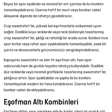
Beyaz bir spor ayakkabı ve minimal bir sırt çantası ile bu kombini
tamamlayabilirsiniz. Üzerine hafif bir mont veya bomber ceket
ekleyerek dışarıda da rahatça gezebilirsiniz.
Crop sweatshirt’ler, yüksek bel eşofmanlarla mükemmel uyum
sağlar. Özellikle koyu renklerde veya renk bloklarıyla tasarlanmış
crop sweatshirt’ler, şıklığı ve rahatlığı bir arada sunar. Kombini ince
spor botlar veya rahat spor ayakkabılarla tamamlayabilir, sade bir
çanta ve aksesuarlarla görünümünüzü zenginleştirebilirsiniz.
Kapüşonlu sweatshirt ve slim fit eşofman altı, hem spor
salonunda hem de günlük hayatta rahatça kullanılabilir. Özellikle
düz renklerde veya minimal grafiklerle tasarlanmış sweatshirt’ler,
şıklığınızı artırır. Spor ayakkabılar ve şapka ile bu kombini
tamamlayarak modern bir hava katabilirsiniz. Üzerine hafif bir
bomber ceket de ekleyebilirsiniz.
Eşofman Altı Kombinleri
Eşofman altları, spor yaparken olduğu kadar, rahat bir günlük stil