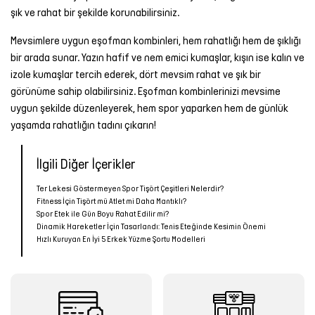
şık ve rahat bir şekilde korunabilirsiniz.
Mevsimlere uygun eşofman kombinleri, hem rahatlığı hem de şıklığı
bir arada sunar. Yazın hafif ve nem emici kumaşlar, kışın ise kalın ve
izole kumaşlar tercih ederek, dört mevsim rahat ve şık bir
görünüme sahip olabilirsiniz. Eşofman kombinlerinizi mevsime
uygun şekilde düzenleyerek, hem spor yaparken hem de günlük
yaşamda rahatlığın tadını çıkarın!
İlgili Diğer İçerikler
Ter Lekesi Göstermeyen Spor Tişört Çeşitleri Nelerdir?
Fitness İçin Tişört mü Atlet mi Daha Mantıklı?
Spor Etek ile Gün Boyu Rahat Edilir mi?
Dinamik Hareketler İçin Tasarlandı: Tenis Eteğinde Kesimin Önemi
Hızlı Kuruyan En İyi 5 Erkek Yüzme Şortu Modelleri