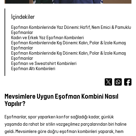
Forma
Atlet
Terlik
OUTLET
OUTLET
OUTLET
Bot &
&
Yağmurluk
TÜM
Kalemlik
TÜM
İçindekiler
Outdoor
Sandalet
ÜRÜNLER
Atlet
Forma
ÜRÜNLER
Tayt
Eşofman Kombinlerinde Yaz Dönemi: Hafif, Nem Emici & Pamuklu
Futbol
Eşofmanlar
TÜM
TÜM
Şort
Aksesuarları
Mont &
Kadın ve Erkek Yaz Eşofman Kombinleri
ÜRÜNLER
ÜRÜNLER
Yelek
Tişört
Eşofman Kombinlerinde Kış Dönemi: Kalın, Polar & İzole Kumaş
Eşofmanlar
Yüzme
TÜM
Eşofman Kombinlerinde Kış Dönemi: Kalın, Polar & İzole Kumaş
Şortu
ÜRÜNLER
Yağmurluk
Atlet
Eşofmanlar
Eşofman ve Sweatshirt Kombinleri
Eşofman Altı Kombinleri
Yağmurluk
Tayt
Şort
Mont &
Sporcu
Yüzme
Mevsimlere Uygun Eşofman Kombini Nasıl
Yelek
Sütyeni
Şortu
Yapılır?
TÜM
Etek
TÜM
Eşofmanlar, spor yaparken konfor sağladığı kadar, günlük
ÜRÜNLER
ÜRÜNLER
yaşamda da rahat bir stilin vazgeçilmez parçalarından biri haline
Elbise
geldi. Mevsimlere göre doğru eşofman kombinleri yaparak, hem