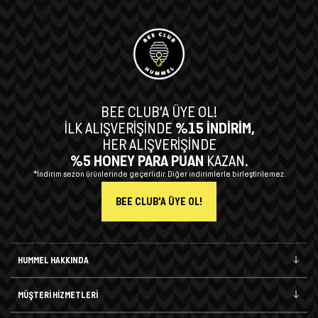
BEE CLUB’A ÜYE OL!
İLK ALIŞVERİŞİNDE
%15 İNDİRİM,
HER ALIŞVERİŞİNDE
%5 HONEY PARA PUAN
KAZAN.
*İndirim sezon ürünlerinde geçerlidir. Diğer indirimlerle birleştirilemez.
BEE CLUB'A ÜYE OL!
HUMMEL HAKKINDA
MÜŞTERİ HİZMETLERİ