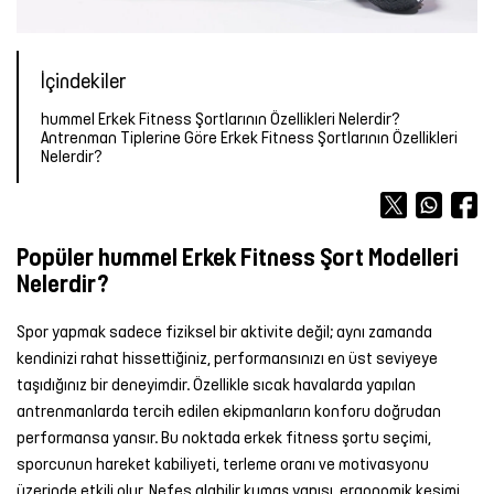
Forma
Atlet
Terlik
OUTLET
OUTLET
OUTLET
Bot &
&
Yağmurluk
TÜM
Kalemlik
TÜM
Outdoor
Sandalet
ÜRÜNLER
Atlet
Forma
ÜRÜNLER
İçindekiler
Tayt
Futbol
hummel Erkek Fitness Şortlarının Özellikleri Nelerdir?
TÜM
TÜM
Şort
Aksesuarları
Mont &
Antrenman Tiplerine Göre Erkek Fitness Şortlarının Özellikleri
ÜRÜNLER
ÜRÜNLER
Yelek
Tişört
Nelerdir?
Yüzme
TÜM
Şortu
ÜRÜNLER
Yağmurluk
Atlet
Popüler hummel Erkek Fitness Şort Modelleri
Yağmurluk
Tayt
Şort
Nelerdir?
Mont &
Sporcu
Yüzme
Spor yapmak sadece fiziksel bir aktivite değil; aynı zamanda
Yelek
Sütyeni
Şortu
kendinizi rahat hissettiğiniz, performansınızı en üst seviyeye
taşıdığınız bir deneyimdir. Özellikle sıcak havalarda yapılan
TÜM
Etek
TÜM
antrenmanlarda tercih edilen ekipmanların konforu doğrudan
ÜRÜNLER
ÜRÜNLER
performansa yansır. Bu noktada erkek fitness şortu seçimi,
Elbise
sporcunun hareket kabiliyeti, terleme oranı ve motivasyonu
üzerinde etkili olur. Nefes alabilir kumaş yapısı, ergonomik kesimi