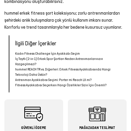
kombinasyonu oluşturabilirsiniz.
hummel erkek fitness şort koleksiyonu; zorlu antrenmanlardan
şehirdeki anlık buluşmalara çok yönlü kullanım imkanı sunar.
Konforlu ve trend tasarımlarıyla her bedene kusursuz uyumlanır.
İlgili Diğer İçerikler
Kadın Fitness Challenge İçin Ayakkabı Seçim
İç Taytlı (2-in-1) Erkek Spor Şortları Neden Antrenmanlarınızın
Vazgeçilmezi?
hummel REACH TR vs. Diğerleri: Erkek Fitness Ayakkabısında Hangi
Teknoloji Daha Üstün?
Antrenman Ayakkabısı Seçimi: Porter mi Reach LX mi?
Fitness Ayakkabısı Seçerken Hangi Özellikler Sizin İçin Önemli?
GÜVENLİ ÖDEME
MAĞAZADAN TESLİMAT