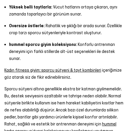
Yüksek belli taytlarla:
Vücut hatlarını ortaya çıkaran, aynı
zamanda toparlayıcı bir görünüm sunar.
Oversize üstlerle:
Rahatlık ve şıklığı bir arada sunar. Özellikle
crop tarzı sporcu sütyenleriyle kontrast oluşturur.
hummel sporcu giyim koleksiyonu
: Konforlu antrenman
deneyimi için farklı stillerde alt-üst seçenekleri ile destek
sunar.
Kadın fitness giyim: sporcu sütyeni & tayt kombinleri
içeriğimize
göz atarak siz de fikir edinebilirsiniz.
Sporcu sütyeni altına genellikle ekstra bir katman giyilmemelidir.
Bu, destek seviyesini azaltabilir ve tahrişe neden olabilir. Normal
sütyenle birlikte kullanım ise hem hareket kabiliyetini kısıtlar hem
de nefes alabilirliği düşürür. Ancak bazı özel durumlarda silikon
pedler, bantlar gibi yardımcı ürünlerle kişisel konfor artırılabilir.
Rahat, sağlıklı ve estetik bir antrenman deneyimi için
hummel
kadın sporcu sütyeni
koleksiyonunu keşfetmeyi unutmayın.