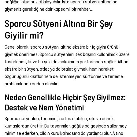
sağlığını olumsuz etkileyebilir. İşte sporcu sütyeni altına ne
Şort
giymeniz gerektiğine dair kapsamlı bir rehber…
Sporcu Sütyeni Altına Bir Şey
TÜM
ÜRÜNLER
Giyilir mi?
Genel olarak, sporcu sütyeni altına ekstra bir iç giyim ürünü
giymek önerilmez. Sporcu sütyenleri, tek başına kullanılmak üzere
tasarlanmıştır ve bu şekilde maksimum performans sağlar. Altına
ekstra bir sütyen, atlet ya da bralet giymek; hem hareket
özgürlüğünü kısıtlar hem de istenmeyen sürtünme ve terleme
problemlerine neden olabilir.
Neden Genellikle Hiçbir Şey Giyilmez:
Destek ve Nem Yönetimi
Sporcu sütyenleri; ter emici, nefes alabilen, sıkı ve esnek
kumaşlardan üretilir. Bu tasarımlar, göğüs bölgesinde sallanmayı
minimize ederken, cildin kuru kalmasına da yardımcı olur. Altına