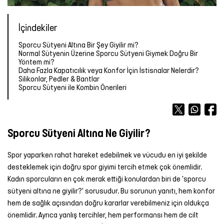
Forma
Atlet
Terlik
OUTLET
OUTLET
OUTLET
Bot &
&
Yağmurluk
TÜM
Kalemlik
TÜM
İçindekiler
Outdoor
Sandalet
ÜRÜNLER
Atlet
Forma
ÜRÜNLER
Tayt
Sporcu Sütyeni Altına Bir Şey Giyilir mi?
Futbol
Normal Sütyenin Üzerine Sporcu Sütyeni Giymek Doğru Bir
TÜM
TÜM
Şort
Aksesuarları
Mont &
Yöntem mi?
ÜRÜNLER
ÜRÜNLER
Yelek
Tişört
Daha Fazla Kapatıcılık veya Konfor İçin İstisnalar Nelerdir?
Silikonlar, Pedler & Bantlar
Yüzme
TÜM
Sporcu Sütyeni ile Kombin Önerileri
Şortu
ÜRÜNLER
Yağmurluk
Atlet
Yağmurluk
Tayt
Şort
Sporcu Sütyeni Altına Ne Giyilir?
Mont &
Sporcu
Yüzme
Spor yaparken rahat hareket edebilmek ve vücudu en iyi şekilde
Yelek
Sütyeni
Şortu
desteklemek için doğru spor giyimi tercih etmek çok önemlidir.
Kadın sporcuların en çok merak ettiği konulardan biri de ‘sporcu
TÜM
Etek
TÜM
sütyeni altına ne giyilir?’ sorusudur. Bu sorunun yanıtı, hem konfor
ÜRÜNLER
ÜRÜNLER
hem de sağlık açısından doğru kararlar verebilmeniz için oldukça
Elbise
önemlidir. Ayrıca yanlış tercihler, hem performansı hem de cilt