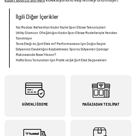
İlgili Diğer İçerikler
Yaz Modası: Nefes Alan Kadın Yazlık Spor Elbise Teknolojileri
Utility Glamour: Ofis Şıklığını Kadın Spor Elbise Modelleriyle Yeniden
Tanımlayın
Tenis Eteği mi, Şort Etek mi? Performansınız İçin Doğru Seçim
Sütyeniniz Esnekliğini Kaybetmesin: Sporcu Sütyenleri Çamaşır
Makinesinde Nasıl Yıkanır?
Hafta Sonu Turnuvaları İçin Pratik ve Şık Şort Etek Seçenekleri
GÜVENLİ ÖDEME
MAĞAZADAN TESLİMAT