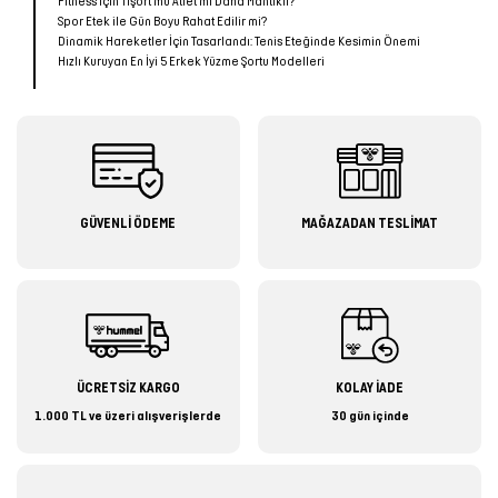
Fitness İçin Tişört mü Atlet mi Daha Mantıklı?
Spor Etek ile Gün Boyu Rahat Edilir mi?
Dinamik Hareketler İçin Tasarlandı: Tenis Eteğinde Kesimin Önemi
Hızlı Kuruyan En İyi 5 Erkek Yüzme Şortu Modelleri
GÜVENLİ ÖDEME
MAĞAZADAN TESLİMAT
ÜCRETSİZ KARGO
KOLAY İADE
1.000 TL ve üzeri alışverişlerde
30 gün içinde