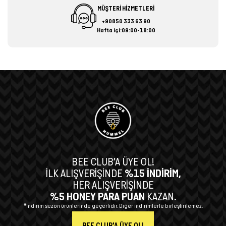
MÜŞTERİ HİZMETLERİ
+90850 333 63 90
Hafta içi:09:00-18:00
BEE CLUB’A ÜYE OL!
İLK ALIŞVERİŞİNDE
%15 İNDİRİM,
HER ALIŞVERİŞİNDE
%5 HONEY PARA PUAN
KAZAN.
*İndirim sezon ürünlerinde geçerlidir. Diğer indirimlerle birleştirilemez.
BEE CLUB'A ÜYE OL!