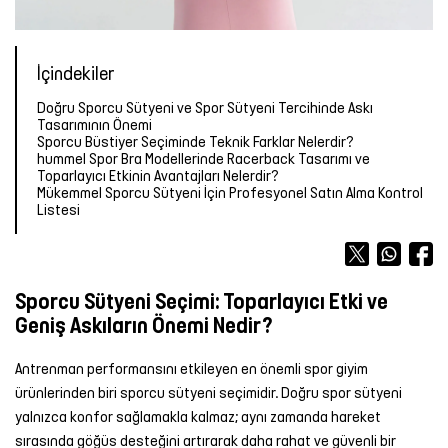
Forma
Atlet
Terlik
OUTLET
OUTLET
OUTLET
Bot &
&
Yağmurluk
TÜM
Kalemlik
TÜM
Outdoor
Sandalet
ÜRÜNLER
Atlet
Forma
ÜRÜNLER
İçindekiler
Tayt
Futbol
Doğru Sporcu Sütyeni ve Spor Sütyeni Tercihinde Askı
TÜM
TÜM
Şort
Aksesuarları
Mont &
Tasarımının Önemi
ÜRÜNLER
ÜRÜNLER
Yelek
Tişört
Sporcu Büstiyer Seçiminde Teknik Farklar Nelerdir?
hummel Spor Bra Modellerinde Racerback Tasarımı ve
Yüzme
TÜM
Toparlayıcı Etkinin Avantajları Nelerdir?
Şortu
ÜRÜNLER
Yağmurluk
Atlet
Mükemmel Sporcu Sütyeni İçin Profesyonel Satın Alma Kontrol
Listesi
Yağmurluk
Tayt
Şort
Mont &
Sporcu
Yüzme
Sporcu Sütyeni Seçimi: Toparlayıcı Etki ve
Yelek
Sütyeni
Şortu
Geniş Askıların Önemi Nedir?
TÜM
Etek
TÜM
Antrenman performansını etkileyen en önemli spor giyim
ÜRÜNLER
ÜRÜNLER
ürünlerinden biri sporcu sütyeni seçimidir. Doğru spor sütyeni
yalnızca konfor sağlamakla kalmaz; aynı zamanda hareket
Elbise
sırasında göğüs desteğini artırarak daha rahat ve güvenli bir