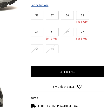
Beden Tablosu
36
37
38
39
Son 1 Adet
40
41
42
43
Son 2 Adet
Son 1 Adet
44
45
SEPETE EKLE
FAVORILERE EKLE
Kargo
1.000 TL VE ÜZERİ KARGO BEDAVA