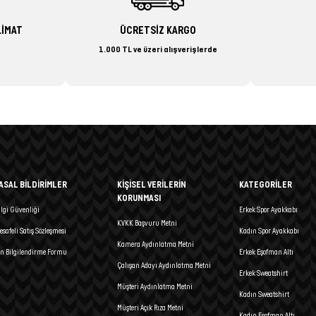
LİMAT
ÜCRETSİZ KARGO
1.000 TL ve üzeri alışverişlerde
ASAL BİLDİRİMLER
KİŞİSEL VERİLERİN
KATEGORİLER
KORUNMASI
ilgi Güvenliği
Erkek Spor Ayakkabı
KVKK Başvuru Metni
esafeli Satış Sözleşmesi
Kadın Spor Ayakkabı
Kamera Aydınlatma Metni
n Bilgilendirme Formu
Erkek Eşofman Altı
Çalışan Adayı Aydınlatma Metni
Erkek Sweatshirt
Müşteri Aydınlatma Metni
Kadın Sweatshirt
Müşteri Açık Rıza Metni
Kadın Eşofman Altı