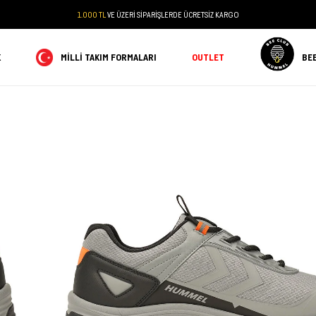
1.000 TL
VE ÜZERİ SİPARİŞLERDE ÜCRETSİZ KARGO
K
MILLI TAKIM FORMALARI
OUTLET
BE