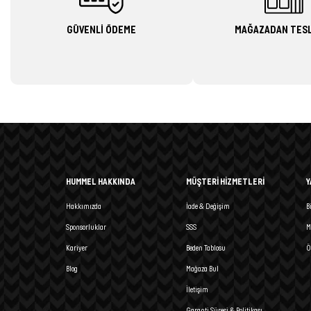
GÜVENLİ ÖDEME
MAĞAZADAN TES
HUMMEL HAKKINDA
MÜŞTERİ HİZMETLERİ
Y
Hakkımızda
İade & Değişim
B
Sponsorluklar
SSS
M
Kariyer
Beden Tablosu
Ö
Blog
Mağaza Bul
İletişim
Garanti Süresi & Politikası