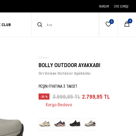
YARDIM
ÜYE GIRIŞI
E CLUB
Unisex
BOLLY OUTDOOR AYAKKABI
Gri Unisex Outdoor Ayakkabı
PEŞİN FİYATINA 3 TAKSİT
3.999,95 TL
2.799,95 TL
-30 %
Kargo Bedava