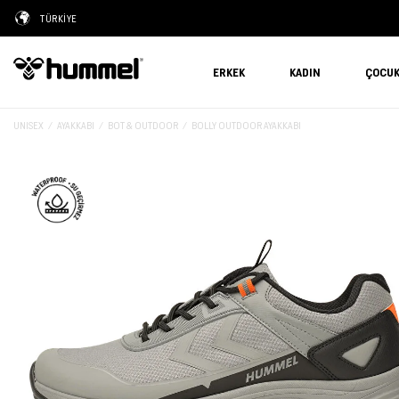
TÜRKİYE
ERKEK
KADIN
ÇOCU
UNISEX
AYAKKABI
BOT & OUTDOOR
BOLLY OUTDOOR AYAKKABI