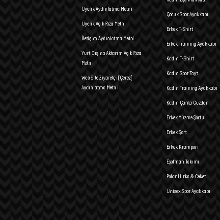
Üyelik Aydınlatma Metni
Çocuk Spor Ayakkabı
Üyelik Açık Rıza Metni
Erkek T-Shirt
İletişim Aydınlatma Metni
Erkek Training Ayakkabı
Yurt Dışına Aktarım Açık Rıza
Kadın T-Shirt
Metni
Kadın Spor Tayt
Web Site Ziyaretçi (Çerez)
Aydınlatma Metni
Kadın Training Ayakkabı
Kadın Çanta Cüzdan
Erkek Yüzme Şortu
Erkek Şort
Erkek Krampon
Eşofman Takımı
Polar Hırka & Ceket
Unisex Spor Ayakkabı