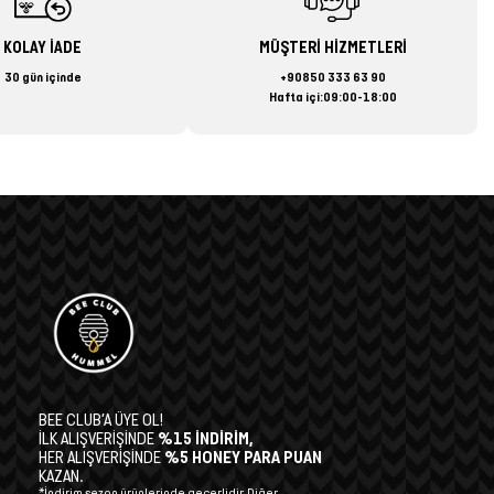
KOLAY İADE
MÜŞTERİ HİZMETLERİ
30 gün içinde
+90850 333 63 90
Hafta içi:09:00-18:00
BEE CLUB’A ÜYE OL!
İLK ALIŞVERİŞİNDE
%15 İNDİRİM,
HER ALIŞVERİŞİNDE
%5 HONEY PARA PUAN
KAZAN.
*İndirim sezon ürünlerinde geçerlidir. Diğer