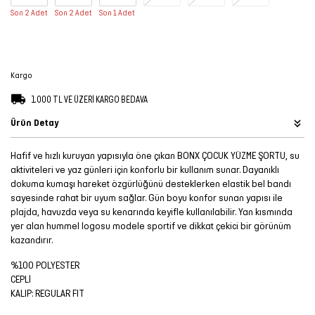
Son 2 Adet
Son 2 Adet
Son 1 Adet
Şort
TÜM
ÜRÜNLER
Kargo
1.000 TL VE ÜZERİ KARGO BEDAVA
Ürün Detay
Hafif ve hızlı kuruyan yapısıyla öne çıkan BONX ÇOCUK YÜZME ŞORTU, su
aktiviteleri ve yaz günleri için konforlu bir kullanım sunar. Dayanıklı
dokuma kumaşı hareket özgürlüğünü desteklerken elastik bel bandı
sayesinde rahat bir uyum sağlar. Gün boyu konfor sunan yapısı ile
plajda, havuzda veya su kenarında keyifle kullanılabilir. Yan kısmında
yer alan hummel logosu modele sportif ve dikkat çekici bir görünüm
kazandırır.
%100 POLYESTER
CEPLİ
KALIP: REGULAR FIT