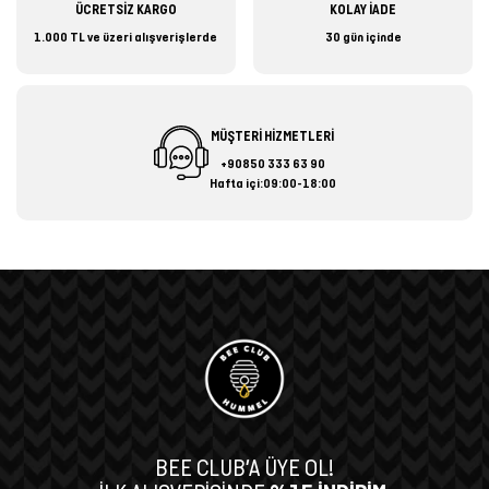
ÜCRETSİZ KARGO
KOLAY İADE
1.000 TL ve üzeri alışverişlerde
30 gün içinde
MÜŞTERİ HİZMETLERİ
+90850 333 63 90
Hafta içi:09:00-18:00
BEE CLUB’A ÜYE OL!