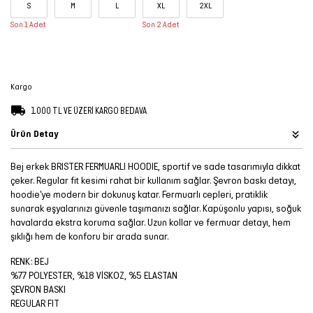
S
M
L
XL
2XL
Şort
Son 1 Adet
Son 2 Adet
TÜM
ÜRÜNLER
Kargo
1.000 TL VE ÜZERİ KARGO BEDAVA
Ürün Detay
Bej erkek BRISTER FERMUARLI HOODIE, sportif ve sade tasarımıyla dikkat
çeker. Regular fit kesimi rahat bir kullanım sağlar. Şevron baskı detayı,
hoodie'ye modern bir dokunuş katar. Fermuarlı cepleri, pratiklik
sunarak eşyalarınızı güvenle taşımanızı sağlar. Kapüşonlu yapısı, soğuk
havalarda ekstra koruma sağlar. Uzun kollar ve fermuar detayı, hem
şıklığı hem de konforu bir arada sunar.
RENK: BEJ
%77 POLYESTER, %18 VİSKOZ, %5 ELASTAN
ŞEVRON BASKI
REGULAR FIT