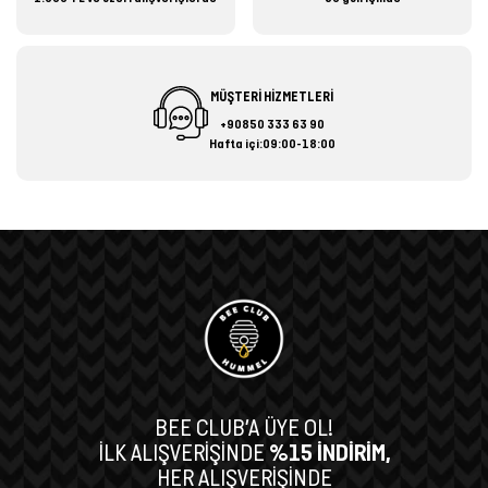
MÜŞTERİ HİZMETLERİ
+90850 333 63 90
Hafta içi:09:00-18:00
BEE CLUB’A ÜYE OL!
İLK ALIŞVERİŞİNDE
%15 İNDİRİM,
HER ALIŞVERİŞİNDE