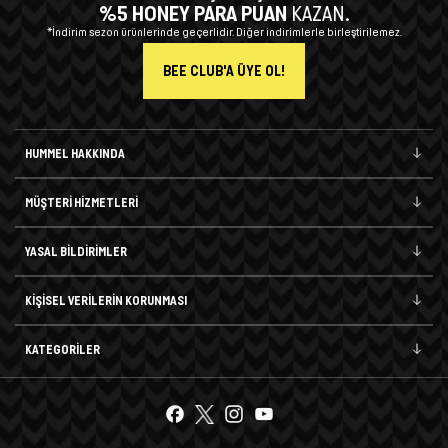
%5 HONEY PARA PUAN
KAZAN.
*İndirim sezon ürünlerinde geçerlidir. Diğer indirimlerle birleştirilemez.
BEE CLUB'A ÜYE OL!
HUMMEL HAKKINDA
MÜŞTERİ HİZMETLERİ
YASAL BİLDİRİMLER
KİŞİSEL VERİLERİN KORUNMASI
KATEGORİLER