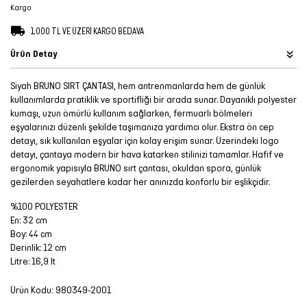
Kargo
Şort
1.000 TL VE ÜZERİ KARGO BEDAVA
TÜM
Ürün Detay
ÜRÜNLER
Siyah BRUNO SIRT ÇANTASI, hem antrenmanlarda hem de günlük
kullanımlarda pratiklik ve sportifliği bir arada sunar. Dayanıklı polyester
kumaşı, uzun ömürlü kullanım sağlarken, fermuarlı bölmeleri
eşyalarınızı düzenli şekilde taşımanıza yardımcı olur. Ekstra ön cep
detayı, sık kullanılan eşyalar için kolay erişim sunar. Üzerindeki logo
detayı, çantaya modern bir hava katarken stilinizi tamamlar. Hafif ve
ergonomik yapısıyla BRUNO sırt çantası, okuldan spora, günlük
gezilerden seyahatlere kadar her anınızda konforlu bir eşlikçidir.
%100 POLYESTER
En: 32 cm
Boy: 44 cm
Derinlik: 12 cm
Litre: 16,9 lt
Ürün Kodu:
980349-2001