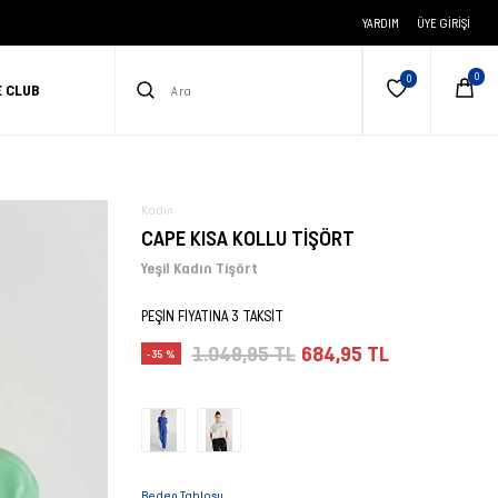
YARDIM
ÜYE GIRIŞI
E CLUB
Kadın
CAPE KISA KOLLU TİŞÖRT
Yeşil Kadın Tişört
PEŞİN FİYATINA 3 TAKSİT
1.049,95 TL
684,95 TL
-35 %
Beden Tablosu