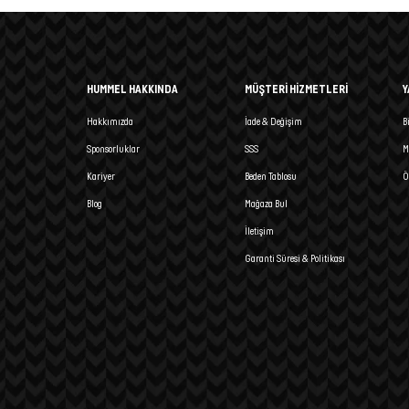
HUMMEL HAKKINDA
MÜŞTERİ HİZMETLERİ
Y
Hakkımızda
İade & Değişim
B
Sponsorluklar
SSS
M
Kariyer
Beden Tablosu
Ö
Blog
Mağaza Bul
İletişim
Garanti Süresi & Politikası