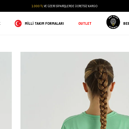
1.000 TL
VE ÜZERİ SİPARİŞLERDE ÜCRETSİZ KARGO
K
MILLI TAKIM FORMALARI
OUTLET
BE