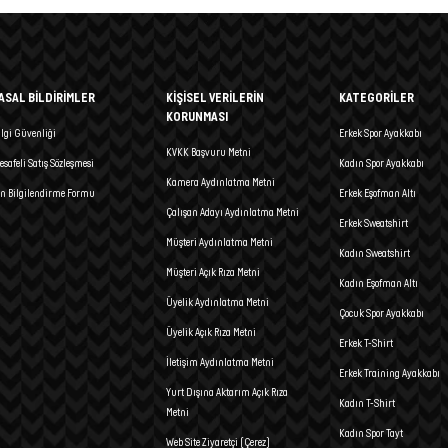
ASAL BİLDİRİMLER
KİŞİSEL VERİLERİN
KATEGORİLER
KORUNMASI
ilgi Güvenliği
Erkek Spor Ayakkabı
KVKK Başvuru Metni
esafeli Satış Sözleşmesi
Kadın Spor Ayakkabı
Kamera Aydınlatma Metni
n Bilgilendirme Formu
Erkek Eşofman Altı
Çalışan Adayı Aydınlatma Metni
Erkek Sweatshirt
Müşteri Aydınlatma Metni
Kadın Sweatshirt
Müşteri Açık Rıza Metni
Kadın Eşofman Altı
Üyelik Aydınlatma Metni
Çocuk Spor Ayakkabı
Üyelik Açık Rıza Metni
Erkek T-Shirt
İletişim Aydınlatma Metni
Erkek Training Ayakkabı
Yurt Dışına Aktarım Açık Rıza
Kadın T-Shirt
Metni
Kadın Spor Tayt
Web Site Ziyaretçi (Çerez)