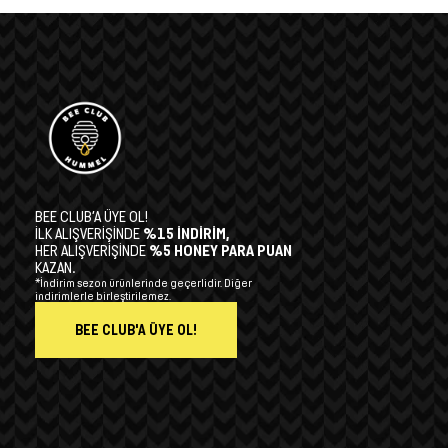
BEE CLUB’A ÜYE OL!
İLK ALIŞVERİŞİNDE
%15 İNDİRİM,
HER ALIŞVERİŞİNDE
%5 HONEY PARA PUAN
KAZAN.
*İndirim sezon ürünlerinde geçerlidir. Diğer
indirimlerle birleştirilemez.
BEE CLUB'A ÜYE OL!