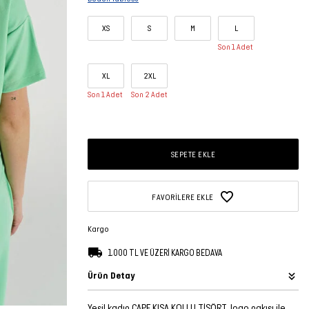
XS
S
M
L
Son 1 Adet
XL
2XL
Son 1 Adet
Son 2 Adet
SEPETE EKLE
FAVORILERE EKLE
Kargo
1.000 TL VE ÜZERİ KARGO BEDAVA
Ürün Detay
Yeşil kadın CAPE KISA KOLLU TİŞÖRT, logo nakışı ile