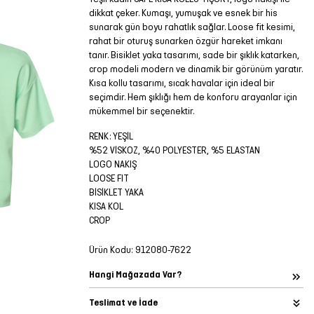
dikkat çeker. Kumaşı, yumuşak ve esnek bir his
sunarak gün boyu rahatlık sağlar. Loose fit kesimi,
rahat bir oturuş sunarken özgür hareket imkanı
tanır. Bisiklet yaka tasarımı, sade bir şıklık katarken,
crop modeli modern ve dinamik bir görünüm yaratır.
Kısa kollu tasarımı, sıcak havalar için ideal bir
seçimdir. Hem şıklığı hem de konforu arayanlar için
mükemmel bir seçenektir.
RENK: YEŞİL
%52 VİSKOZ, %40 POLYESTER, %5 ELASTAN
LOGO NAKIŞ
LOOSE FIT
BİSİKLET YAKA
KISA KOL
CROP
Ürün Kodu:
912080-7622
Hangi Mağazada Var?
Teslimat ve İade