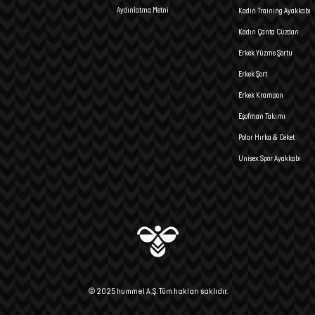
Aydınlatma Metni
Kadın Training Ayakkabı
Kadın Çanta Cüzdan
Erkek Yüzme Şortu
Erkek Şort
Erkek Krampon
Eşofman Takımı
Polar Hırka & Ceket
Unisex Spor Ayakkabı
© 2025 hummel A.Ş. Tüm hakları saklıdır.