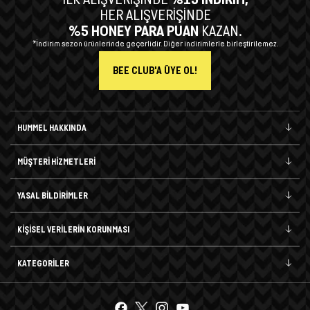
HER ALIŞVERİŞİNDE
%5 HONEY PARA PUAN
KAZAN.
*İndirim sezon ürünlerinde geçerlidir. Diğer indirimlerle birleştirilemez.
BEE CLUB'A ÜYE OL!
HUMMEL HAKKINDA
MÜŞTERİ HİZMETLERİ
YASAL BİLDİRİMLER
KİŞİSEL VERİLERİN KORUNMASI
KATEGORİLER