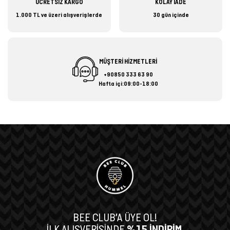
ÜCRETSİZ KARGO
KOLAY İADE
1.000 TL ve üzeri alışverişlerde
30 gün içinde
MÜŞTERİ HİZMETLERİ
+90850 333 63 90
Hafta içi:09:00-18:00
BEE CLUB’A ÜYE OL!
İLK ALIŞVERİŞİNDE
%15 İNDİRİM,