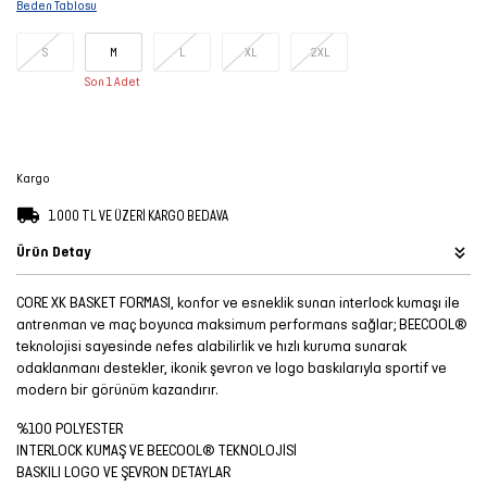
Beden Tablosu
Şort
S
M
L
XL
2XL
TÜM
Son 1 Adet
ÜRÜNLER
Kargo
1.000 TL VE ÜZERİ KARGO BEDAVA
Ürün Detay
CORE XK BASKET FORMASI, konfor ve esneklik sunan interlock kumaşı ile
antrenman ve maç boyunca maksimum performans sağlar; BEECOOL®
teknolojisi sayesinde nefes alabilirlik ve hızlı kuruma sunarak
odaklanmanı destekler, ikonik şevron ve logo baskılarıyla sportif ve
modern bir görünüm kazandırır.
%100 POLYESTER
INTERLOCK KUMAŞ VE BEECOOL® TEKNOLOJİSİ
BASKILI LOGO VE ŞEVRON DETAYLAR