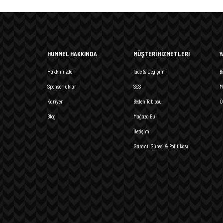
HUMMEL HAKKINDA
MÜŞTERİ HİZMETLERİ
Y
Hakkımızda
İade & Değişim
B
Sponsorluklar
SSS
M
Kariyer
Beden Tablosu
Ö
Blog
Mağaza Bul
İletişim
Garanti Süresi & Politikası