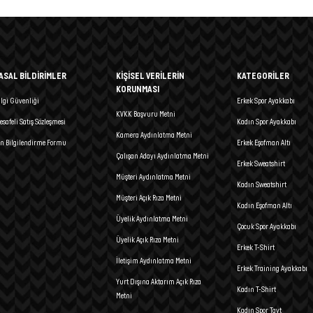
ASAL BİLDİRİMLER
KİŞİSEL VERİLERİN
KATEGORİLER
KORUNMASI
ilgi Güvenliği
Erkek Spor Ayakkabı
KVKK Başvuru Metni
esafeli Satış Sözleşmesi
Kadın Spor Ayakkabı
Kamera Aydınlatma Metni
n Bilgilendirme Formu
Erkek Eşofman Altı
Çalışan Adayı Aydınlatma Metni
Erkek Sweatshirt
Müşteri Aydınlatma Metni
Kadın Sweatshirt
Müşteri Açık Rıza Metni
Kadın Eşofman Altı
Üyelik Aydınlatma Metni
Çocuk Spor Ayakkabı
Üyelik Açık Rıza Metni
Erkek T-Shirt
İletişim Aydınlatma Metni
Erkek Training Ayakkabı
Yurt Dışına Aktarım Açık Rıza
Kadın T-Shirt
Metni
Kadın Spor Tayt