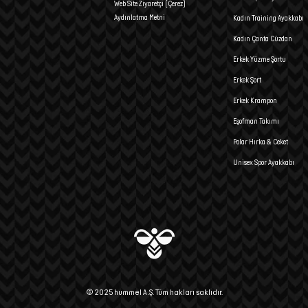
Web Site Ziyaretçi (Çerez)
Aydınlatma Metni
Kadın Training Ayakkabı
Kadın Çanta Cüzdan
Erkek Yüzme Şortu
Erkek Şort
Erkek Krampon
Eşofman Takımı
Polar Hırka & Ceket
Unisex Spor Ayakkabı
© 2025 hummel A.Ş. Tüm hakları saklıdır.