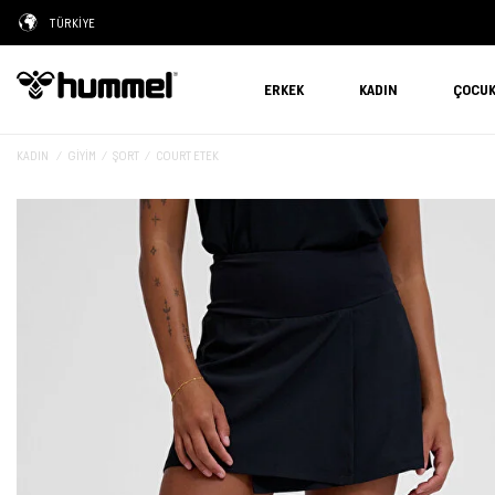
TÜRKİYE
ERKEK
KADIN
ÇOCU
KADIN
GIYIM
ŞORT
COURT ETEK