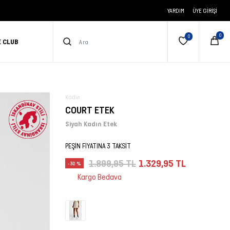
YARDIM
ÜYE GIRIŞI
E CLUB
Kadın
COURT ETEK
Siyah Kadın Etek
PEŞİN FİYATINA 3 TAKSİT
1.899,95 TL
1.329,95 TL
-30 %
Kargo Bedava