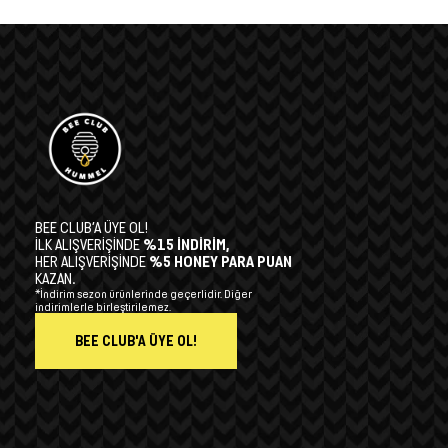
BEE CLUB’A ÜYE OL!
İLK ALIŞVERİŞİNDE
%15 İNDİRİM,
HER ALIŞVERİŞİNDE
%5 HONEY PARA PUAN
KAZAN.
*İndirim sezon ürünlerinde geçerlidir. Diğer
indirimlerle birleştirilemez.
BEE CLUB'A ÜYE OL!