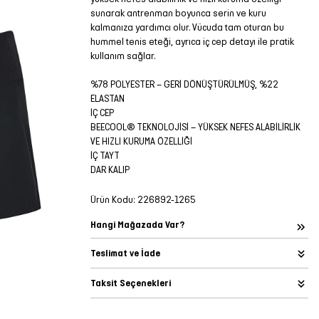
sunarak antrenman boyunca serin ve kuru
kalmanıza yardımcı olur. Vücuda tam oturan bu
hummel tenis eteği, ayrıca iç cep detayı ile pratik
kullanım sağlar.
%78 POLYESTER – GERİ DÖNÜŞTÜRÜLMÜŞ, %22
ELASTAN
İÇ CEP
BEECOOL® TEKNOLOJİSİ – YÜKSEK NEFES ALABİLİRLİK
VE HIZLI KURUMA ÖZELLİĞİ
İÇ TAYT
DAR KALIP
Ürün Kodu:
226892-1265
Hangi Mağazada Var?
Teslimat ve İade
Taksit Seçenekleri