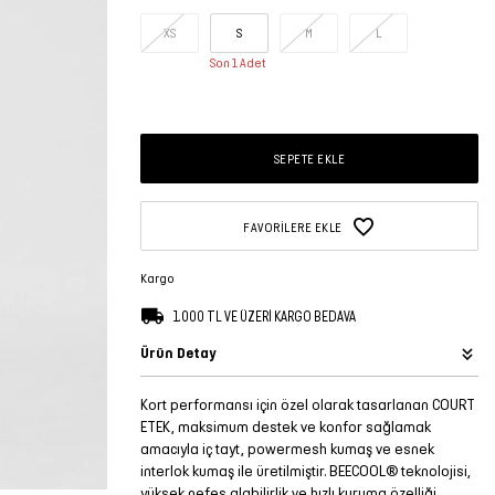
XS
S
M
L
Son 1 Adet
SEPETE EKLE
FAVORILERE EKLE
Kargo
1.000 TL VE ÜZERİ KARGO BEDAVA
Ürün Detay
Kort performansı için özel olarak tasarlanan COURT
ETEK, maksimum destek ve konfor sağlamak
amacıyla iç tayt, powermesh kumaş ve esnek
interlok kumaş ile üretilmiştir. BEECOOL® teknolojisi,
yüksek nefes alabilirlik ve hızlı kuruma özelliği