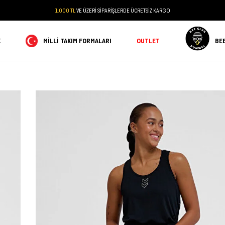
1.000 TL
VE ÜZERİ SİPARİŞLERDE ÜCRETSİZ KARGO
K
MILLI TAKIM FORMALARI
OUTLET
BE