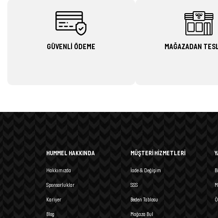
GÜVENLİ ÖDEME
MAĞAZADAN TES
HUMMEL HAKKINDA
MÜŞTERİ HİZMETLERİ
Y
Hakkımızda
İade & Değişim
B
Sponsorluklar
SSS
M
Kariyer
Beden Tablosu
Ö
Blog
Mağaza Bul