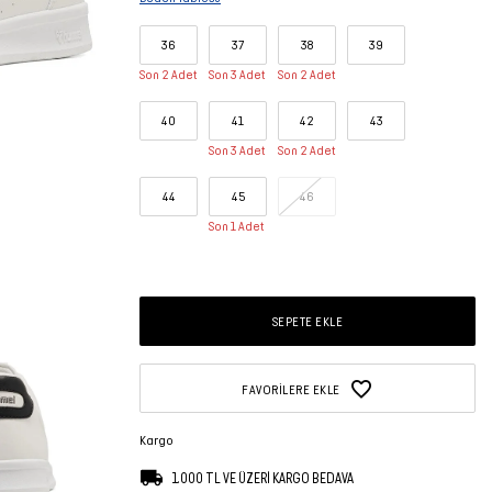
36
37
38
39
Son 2 Adet
Son 3 Adet
Son 2 Adet
40
41
42
43
Son 3 Adet
Son 2 Adet
44
45
46
Son 1 Adet
SEPETE EKLE
FAVORILERE EKLE
Kargo
1.000 TL VE ÜZERİ KARGO BEDAVA