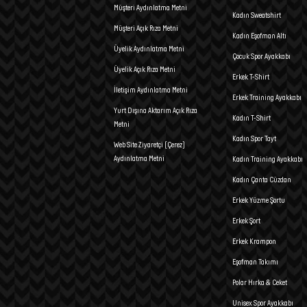
Müşteri Aydınlatma Metni
Kadın Sweatshirt
Müşteri Açık Rıza Metni
Kadın Eşofman Altı
Üyelik Aydınlatma Metni
Çocuk Spor Ayakkabı
Üyelik Açık Rıza Metni
Erkek T-Shirt
İletişim Aydınlatma Metni
Erkek Training Ayakkabı
Yurt Dışına Aktarım Açık Rıza
Kadın T-Shirt
Metni
Kadın Spor Tayt
Web Site Ziyaretçi (Çerez)
Aydınlatma Metni
Kadın Training Ayakkabı
Kadın Çanta Cüzdan
Erkek Yüzme Şortu
Erkek Şort
Erkek Krampon
Eşofman Takımı
Polar Hırka & Ceket
Unisex Spor Ayakkabı