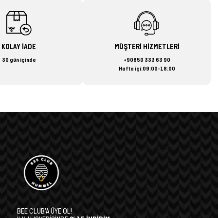
KOLAY İADE
MÜŞTERİ HİZMETLERİ
30 gün içinde
+90850 333 63 90
Hafta içi:09:00-18:00
BEE CLUB’A ÜYE OL!