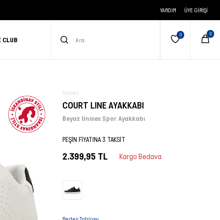
YARDIM
ÜYE GIRIŞI
E CLUB
Unisex
COURT LINE AYAKKABI
Beyaz Unisex Spor Ayakkabı
PEŞİN FİYATINA 3 TAKSİT
2.399,95 TL
Kargo Bedava
Beden Tablosu