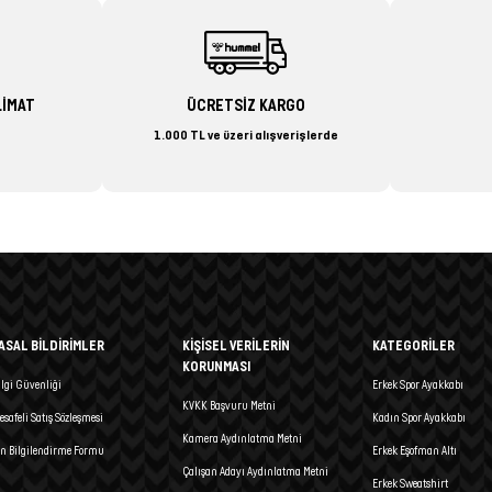
LİMAT
ÜCRETSİZ KARGO
1.000 TL ve üzeri alışverişlerde
ASAL BİLDİRİMLER
KİŞİSEL VERİLERİN
KATEGORİLER
KORUNMASI
ilgi Güvenliği
Erkek Spor Ayakkabı
KVKK Başvuru Metni
esafeli Satış Sözleşmesi
Kadın Spor Ayakkabı
Kamera Aydınlatma Metni
n Bilgilendirme Formu
Erkek Eşofman Altı
Çalışan Adayı Aydınlatma Metni
Erkek Sweatshirt