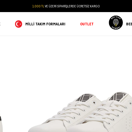
1.000 TL
VE ÜZERİ SİPARİŞLERDE ÜCRETSİZ KARGO
K
MILLI TAKIM FORMALARI
OUTLET
BE