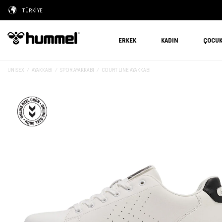
TÜRKİYE
ERKEK
KADIN
ÇOCU
UNISEX
AYAKKABI
SPOR AYAKKABI
COURT LINE AYAKKABI