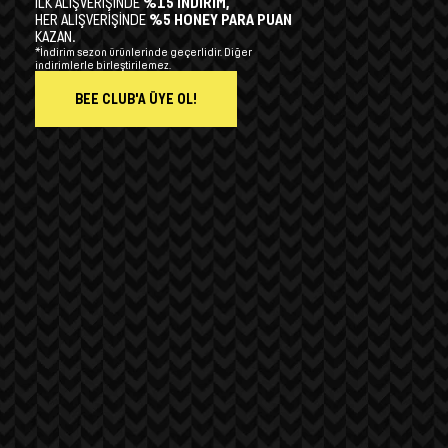
İLK ALIŞVERİŞİNDE
%15 İNDİRİM,
HER ALIŞVERİŞİNDE
%5 HONEY PARA PUAN
KAZAN.
*İndirim sezon ürünlerinde geçerlidir. Diğer
indirimlerle birleştirilemez.
BEE CLUB'A ÜYE OL!