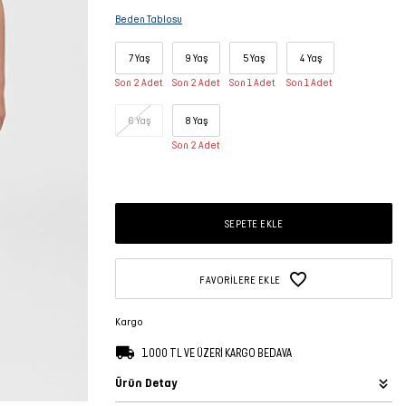
Beden Tablosu
7 Yaş
9 Yaş
5 Yaş
4 Yaş
Son 2 Adet
Son 2 Adet
Son 1 Adet
Son 1 Adet
6 Yaş
8 Yaş
Son 2 Adet
SEPETE EKLE
FAVORILERE EKLE
Kargo
1.000 TL VE ÜZERİ KARGO BEDAVA
Ürün Detay