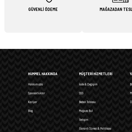
GÜVENLİ ÖDEME
MAĞAZADAN TES
HUMMEL HAKKINDA
MÜŞTERİ HİZMETLERİ
Y
Hakkımızda
İade & Değişim
B
Sponsorluklar
SSS
M
Kariyer
Beden Tablosu
Ö
Blog
Mağaza Bul
İletişim
Garanti Süresi & Politikası