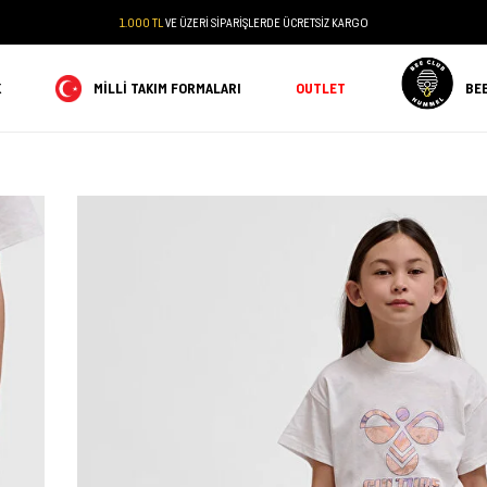
1.000 TL
VE ÜZERİ SİPARİŞLERDE ÜCRETSİZ KARGO
K
MILLI TAKIM FORMALARI
OUTLET
BE