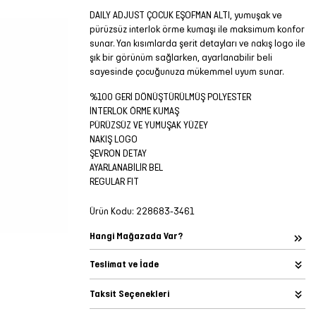
DAILY ADJUST ÇOCUK EŞOFMAN ALTI, yumuşak ve
pürüzsüz interlok örme kumaşı ile maksimum konfor
sunar. Yan kısımlarda şerit detayları ve nakış logo ile
şık bir görünüm sağlarken, ayarlanabilir beli
sayesinde çocuğunuza mükemmel uyum sunar.
%100 GERİ DÖNÜŞTÜRÜLMÜŞ POLYESTER
İNTERLOK ÖRME KUMAŞ
PÜRÜZSÜZ VE YUMUŞAK YÜZEY
NAKIŞ LOGO
ŞEVRON DETAY
AYARLANABİLİR BEL
REGULAR FIT
Ürün Kodu:
228683-3461
Hangi Mağazada Var?
Teslimat ve İade
Taksit Seçenekleri