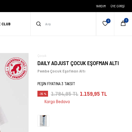
YARDIM
ÜYE GIRIŞI
E CLUB
Çocuk
DAILY ADJUST ÇOCUK EŞOFMAN ALTI
Pembe Çocuk Eşofman Altı
PEŞİN FİYATINA 3 TAKSİT
1.784,95 TL
1.159,95 TL
-35 %
Kargo Bedava