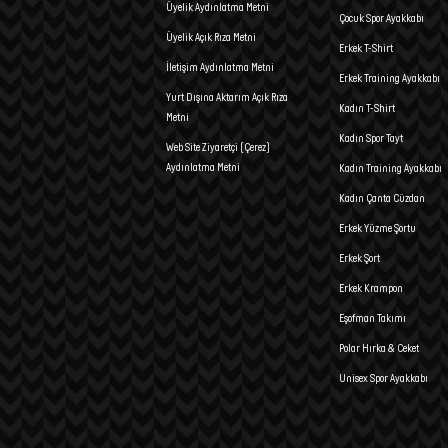
Üyelik Aydınlatma Metni
Çocuk Spor Ayakkabı
Üyelik Açık Rıza Metni
Erkek T-Shirt
İletişim Aydınlatma Metni
Erkek Training Ayakkabı
Yurt Dışına Aktarım Açık Rıza
Kadın T-Shirt
Metni
Kadın Spor Tayt
Web Site Ziyaretçi (Çerez)
Aydınlatma Metni
Kadın Training Ayakkabı
Kadın Çanta Cüzdan
Erkek Yüzme Şortu
Erkek Şort
Erkek Krampon
Eşofman Takımı
Polar Hırka & Ceket
Unisex Spor Ayakkabı