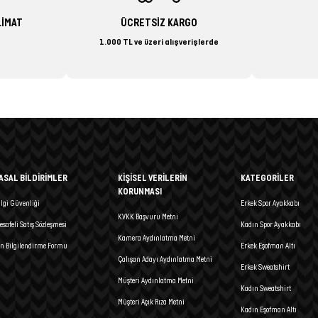
LİMAT
ÜCRETSİZ KARGO
1.000 TL ve üzeri alışverişlerde
ASAL BİLDİRİMLER
KİŞİSEL VERİLERİN
KATEGORİLER
KORUNMASI
ilgi Güvenliği
Erkek Spor Ayakkabı
KVKK Başvuru Metni
esafeli Satış Sözleşmesi
Kadın Spor Ayakkabı
Kamera Aydınlatma Metni
n Bilgilendirme Formu
Erkek Eşofman Altı
Çalışan Adayı Aydınlatma Metni
Erkek Sweatshirt
Müşteri Aydınlatma Metni
Kadın Sweatshirt
Müşteri Açık Rıza Metni
Kadın Eşofman Altı