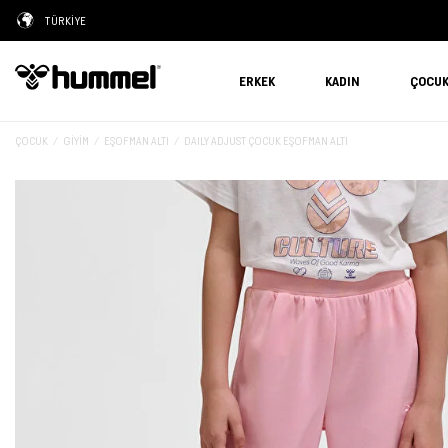
TÜRKİYE
ERKEK
KADIN
ÇOCU
ÇOCUK
GIYIM
EŞOFMAN ALTI
DAILY ADJUST ÇOCUK EŞOFMAN ALTI