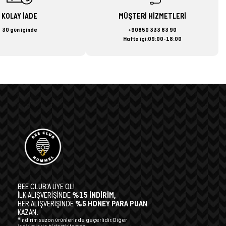
KOLAY İADE
MÜŞTERİ HİZMETLERİ
30 gün içinde
+90850 333 63 90
Hafta içi:09:00-18:00
BEE CLUB’A ÜYE OL!
İLK ALIŞVERİŞİNDE
%15 İNDİRİM,
HER ALIŞVERİŞİNDE
%5 HONEY PARA PUAN
KAZAN.
*İndirim sezon ürünlerinde geçerlidir. Diğer